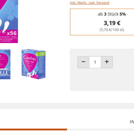
inkl. MwSt., zzgl. Versand
Staffelpreise - Mengenrabatt
ab
3
Stück
5%
3,19 €
(5,70 €/100 st)
ANZAHL VERRINGERN
ANZAHL ERHÖH
I