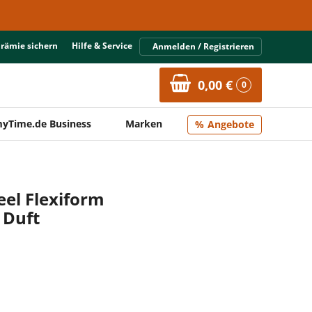
Prämie sichern
Hilfe & Service
Anmelden / Registrieren
0,00 €
0
yTime.de Business
Marken
Angebote
eel Flexiform
 Duft