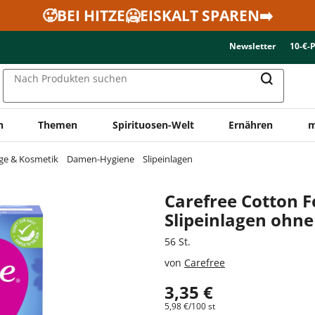
🥵BEI HITZE🥶EISKALT SPAREN➡️
Newsletter
10-€-
Nach Produkten suchen
n
Themen
Spirituosen-Welt
Ernähren
m
ge & Kosmetik
Damen-Hygiene
Slipeinlagen
Carefree Cotton F
Slipeinlagen ohne
56 St.
von
Carefree
3,35 €
5,98 €/100 st