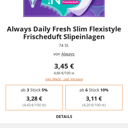
Always Daily Fresh Slim Flexistyle
Frischeduft Slipeinlagen
74 St.
von
Always
3,45 €
4,66 €/100 st
inkl. MwSt., zzgl. Versand
Staffelpreise - Mengenrabatt
ab
3
Stück
5%
ab
6
Stück
10%
3,28 €
3,11 €
(4,43 €/100 st)
(4,20 €/100 st)
DETAILS