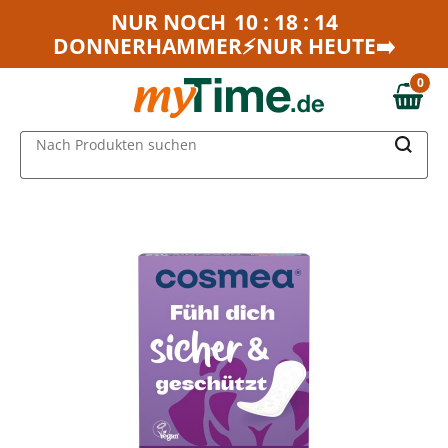
Zum Hauptinhalt springen
NUR NOCH
10 : 18 : 14
DONNERHAMMER⚡NUR HEUTE➡️
Zur Navigation springen
Zur Suche springen
0
0,00 €
MAIN MENU
Nach Produkten suchen