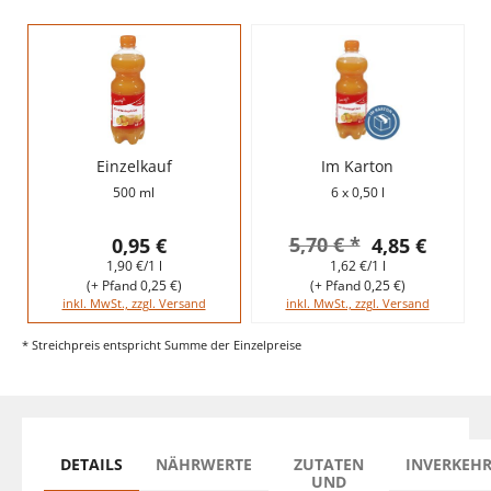
Einzelkauf
Im Karton
500 ml
6 x 0,50 l
5,70 € *
0,95 €
4,85 €
1,90 €/1 l
1,62 €/1 l
(+ Pfand 0,25 €)
(+ Pfand 0,25 €)
inkl. MwSt., zzgl. Versand
inkl. MwSt., zzgl. Versand
* Streichpreis entspricht Summe der Einzelpreise
DETAILS
NÄHRWERTE
ZUTATEN
INVERKEH
UND