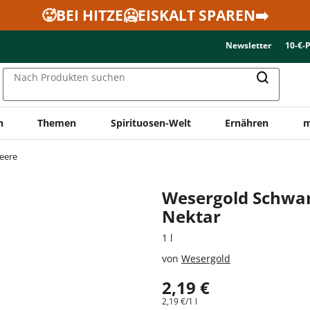
🥵BEI HITZE🥶EISKALT SPAREN➡️
Newsletter
10-€-
Nach Produkten suchen
n
Themen
Spirituosen-Welt
Ernähren
m
eere
Wesergold Schwar
Nektar
1 l
von
Wesergold
2,19 €
2,19 €/1 l