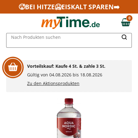
Zum Hauptinhalt springen
🥵BEI HITZE🥶EISKALT SPAREN➡️
Zur Navigation springen
0
Zur Suche springen
0,00 €
MAIN MENU
Nach Produkten suchen
Vorteilskauf: Kaufe 4 St. & zahle 3 St.
Gültig von 04.08.2026 bis 18.08.2026
Zu den Aktionsprodukten