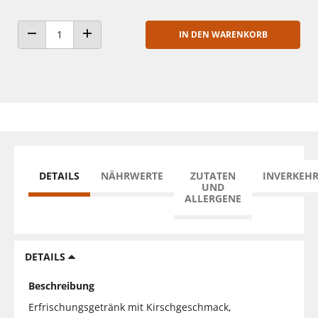
IN DEN WARENKORB
ANZAHL VERRINGERN
ANZAHL ERHÖHEN
DETAILS
NÄHRWERTE
ZUTATEN
INVERKEH
UND
ALLERGENE
DETAILS
Beschreibung
Erfrischungsgetränk mit Kirschgeschmack,