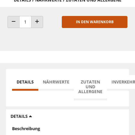
IN DEN WARENKORB
ANZAHL VERRINGERN
ANZAHL ERHÖHEN
DETAILS
NÄHRWERTE
ZUTATEN
INVERKEH
UND
ALLERGENE
DETAILS
Beschreibung