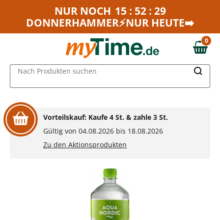
Zum Hauptinhalt springen
NUR NOCH
15 : 52 : 29
DONNERHAMMER⚡NUR HEUTE➡️
Zur Navigation springen
Zur Suche springen
0
0,00 €
MAIN MENU
Nach Produkten suchen
Vorteilskauf: Kaufe 4 St. & zahle 3 St.
Gültig von 04.08.2026 bis 18.08.2026
Zu den Aktionsprodukten