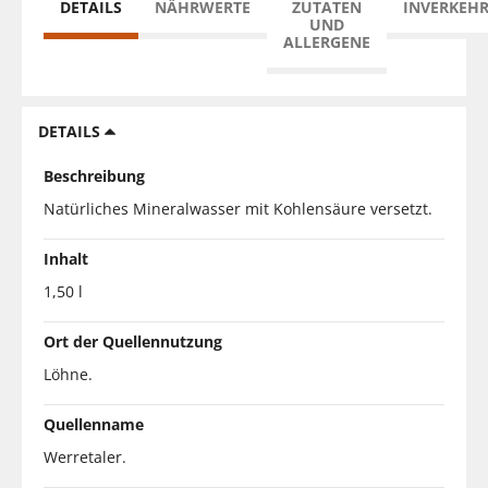
DETAILS
NÄHRWERTE
ZUTATEN
INVERKEH
UND
ALLERGENE
DETAILS
Beschreibung
Natürliches Mineralwasser mit Kohlensäure versetzt.
Inhalt
1,50 l
Ort der Quellennutzung
Löhne.
Quellenname
Werretaler.