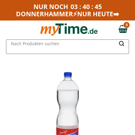
Zum Hauptinhalt springen
NUR NOCH
03 : 40 : 45
DONNERHAMMER⚡NUR HEUTE➡️
Zur Navigation springen
Zur Suche springen
0
0,00 €
MAIN MENU
Nach Produkten suchen