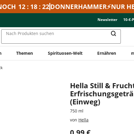
NOCH
12 : 18 : 22
DONNERHAMMER⚡NUR HE
Newsletter
10-€-
Nach Produkten suchen
n
Themen
Spirituosen-Welt
Ernähren
m
ck
Hella Still & Fruch
Erfrischungsgetr
(Einweg)
750 ml
von
Hella
0,99 €