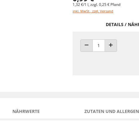
1,32 €/1 l, zzgl. 0,25 € Pfand
inkl. MwSt., zzgl. Versand
DETAILS / NÄ
ANZAHL VERRINGERN
ANZAHL ERHÖH
NÄHRWERTE
ZUTATEN UND ALLERGEN