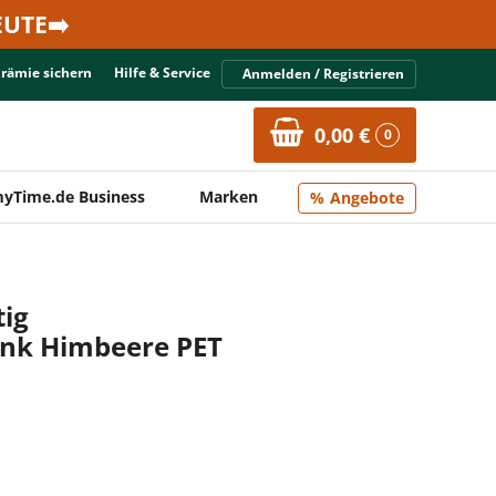
UTE➡️
Prämie sichern
Hilfe & Service
Anmelden / Registrieren
0,00 €
0
yTime.de Business
Marken
Angebote
tig
änk Himbeere PET