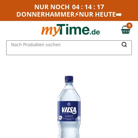
Zum Hauptinhalt springen
NUR NOCH
04 : 14 : 17
DONNERHAMMER⚡NUR HEUTE➡️
Zur Navigation springen
Zur Suche springen
0
0,00 €
MAIN MENU
Nach Produkten suchen