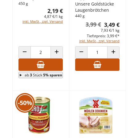
450 g
Unsere Goldstücke
2,19 €
Laugenbrötchen
440 g
4,87 €/1 kg
inkl. MwSt., zzgl. Versand
3,99 €
3,49 €
7,93 €/1 kg
Tiefstpreis: 3,99 €*
inkl. MwSt., zzgl. Versand
ANZAHL VERRINGERN
ANZAHL ERHÖHEN
ANZAHL VERRINGERN
ANZAHL ERHÖ
ab
3
Stück
5% sparen
-50%