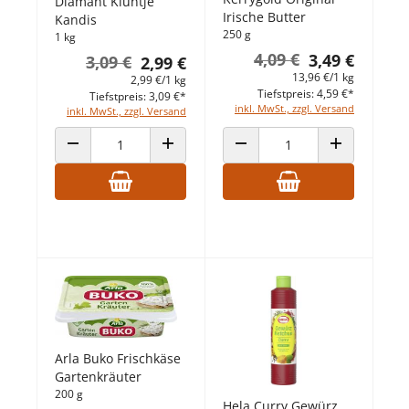
Diamant Kluntje
Irische Butter
Kandis
250 g
1 kg
4,09 €
3,49 €
3,09 €
2,99 €
13,96 €/1 kg
2,99 €/1 kg
Tiefstpreis: 4,59 €*
Tiefstpreis: 3,09 €*
inkl. MwSt., zzgl. Versand
inkl. MwSt., zzgl. Versand
ANZAHL VERRINGERN
ANZAHL ERHÖHEN
ANZAHL VERRINGERN
ANZAHL ERHÖ
Arla Buko Frischkäse
Gartenkräuter
200 g
Hela Curry Gewürz