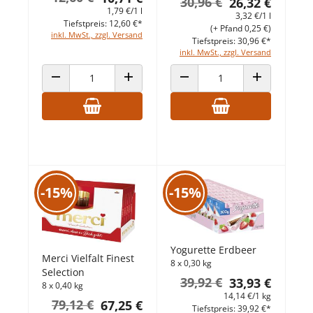
30,96 €
26,32 €
1,79 €/1 l
3,32 €/1 l
Tiefstpreis: 12,60 €*
(+ Pfand 0,25 €)
inkl. MwSt., zzgl. Versand
Tiefstpreis: 30,96 €*
inkl. MwSt., zzgl. Versand
ANZAHL VERRINGERN
ANZAHL ERHÖHEN
ANZAHL VERRINGERN
ANZAHL ERHÖ
-15%
-15%
Yogurette Erdbeer
Merci Vielfalt Finest
8 x 0,30 kg
Selection
39,92 €
33,93 €
8 x 0,40 kg
14,14 €/1 kg
79,12 €
67,25 €
Tiefstpreis: 39,92 €*