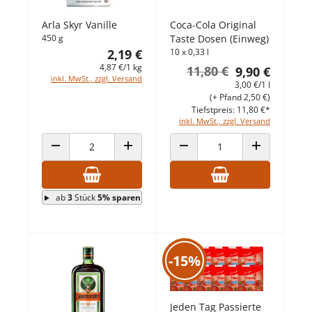
Arla Skyr Vanille
Coca-Cola Original
450 g
Taste Dosen (Einweg)
2,19 €
10 x 0,33 l
4,87 €/1 kg
11,80 €
9,90 €
inkl. MwSt., zzgl. Versand
3,00 €/1 l
(+ Pfand 2,50 €)
Tiefstpreis: 11,80 €*
inkl. MwSt., zzgl. Versand
ANZAHL VERRINGERN
ANZAHL ERHÖHEN
ANZAHL VERRINGERN
ANZAHL ERHÖ
ab
3
Stück
5% sparen
-15%
Jeden Tag Passierte