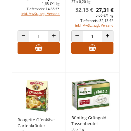
27 x 0,20 kg
1,68 €/1 kg
32,13 €
27,31 €
Tiefstpreis: 14,85 €*
inkl. MwSt., zzgl. Versand
5,06 €/1 kg
Tiefstpreis: 32,13 €*
inkl. MwSt., zzgl. Versand
ANZAHL VERRINGERN
ANZAHL ERHÖHEN
ANZAHL VERRINGERN
ANZAHL ERHÖ
Bünting Grüngold
Rougette Ofenkäse
Tassenbeutel
Gartenkräuter
50 x 1 g