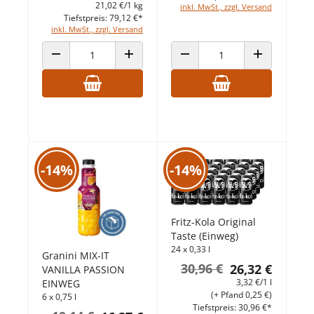
21,02 €/1 kg
inkl. MwSt., zzgl. Versand
Tiefstpreis: 79,12 €*
inkl. MwSt., zzgl. Versand
ANZAHL VERRINGERN
ANZAHL ERHÖHEN
ANZAHL VERRINGERN
ANZAHL ERHÖ
-14%
-14%
Fritz-Kola Original
Taste (Einweg)
24 x 0,33 l
Granini MIX-IT
30,96 €
26,32 €
VANILLA PASSION
3,32 €/1 l
EINWEG
(+ Pfand 0,25 €)
6 x 0,75 l
Tiefstpreis: 30,96 €*