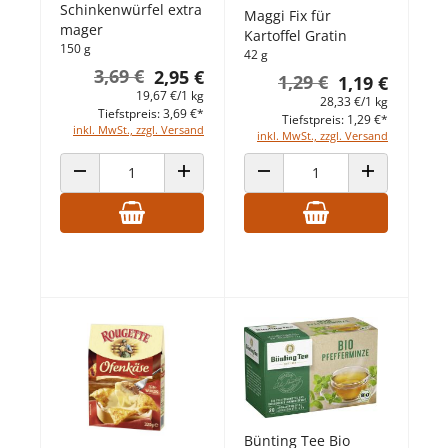
Schinkenwürfel extra
Maggi Fix für
mager
Kartoffel Gratin
150 g
42 g
3,69 €
2,95 €
1,29 €
1,19 €
19,67 €/1 kg
28,33 €/1 kg
Tiefstpreis: 3,69 €*
Tiefstpreis: 1,29 €*
inkl. MwSt., zzgl. Versand
inkl. MwSt., zzgl. Versand
ANZAHL VERRINGERN
ANZAHL ERHÖHEN
ANZAHL VERRINGERN
ANZAHL ERHÖ
Bünting Tee Bio