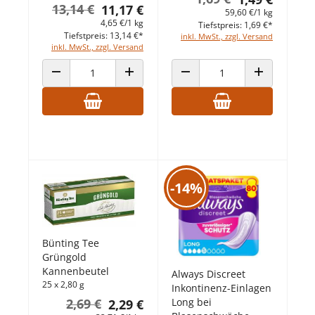
13,14 €
11,17 €
59,60 €/1 kg
4,65 €/1 kg
Tiefstpreis: 1,69 €*
Tiefstpreis: 13,14 €*
inkl. MwSt., zzgl. Versand
inkl. MwSt., zzgl. Versand
ANZAHL VERRINGERN
ANZAHL ERHÖHEN
ANZAHL VERRINGERN
ANZAHL ERHÖ
-14%
Bünting Tee
Grüngold
Kannenbeutel
Always Discreet
25 x 2,80 g
Inkontinenz-Einlagen
Long bei
2,69 €
2,29 €