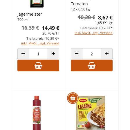
Tomaten
12 x 0,50 kg
Jägermeister
10,20 €
8,67 €
700 ml
1,45 €/1 kg
16,39 €
14,49 €
Tiefstpreis: 10,20 €*
inkl. MwSt., zzgl. Versand
20,70 €/1 l
Tiefstpreis: 16,39 €*
inkl. MwSt., zzgl. Versand
ANZAHL VERRINGERN
ANZAHL ERHÖHEN
ANZAHL VERRINGERN
ANZAHL ERHÖ