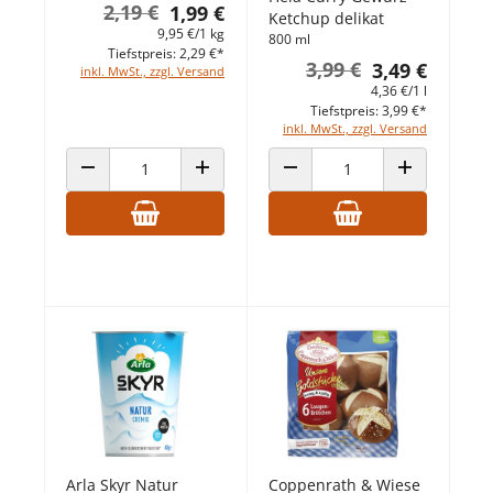
2,19 €
1,99 €
Ketchup delikat
9,95 €/1 kg
800 ml
Tiefstpreis: 2,29 €*
3,99 €
3,49 €
inkl. MwSt., zzgl. Versand
4,36 €/1 l
Tiefstpreis: 3,99 €*
inkl. MwSt., zzgl. Versand
ANZAHL VERRINGERN
ANZAHL ERHÖHEN
ANZAHL VERRINGERN
ANZAHL ERHÖ
Arla Skyr Natur
Coppenrath & Wiese