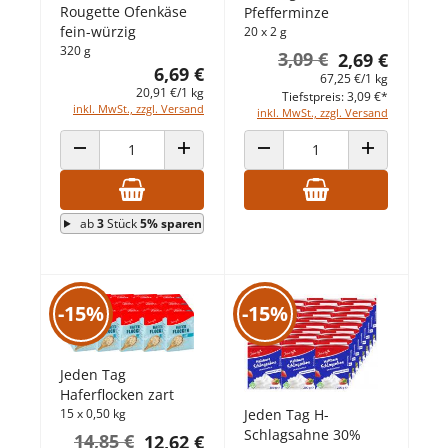
Rougette Ofenkäse
Pfefferminze
fein-würzig
20 x 2 g
320 g
3,09 €
2,69 €
6,69 €
67,25 €/1 kg
20,91 €/1 kg
Tiefstpreis: 3,09 €*
inkl. MwSt., zzgl. Versand
inkl. MwSt., zzgl. Versand
ANZAHL VERRINGERN
ANZAHL ERHÖHEN
ANZAHL VERRINGERN
ANZAHL ERHÖ
ab
3
Stück
5% sparen
-15%
-15%
Jeden Tag
Haferflocken zart
Jeden Tag H-
15 x 0,50 kg
Schlagsahne 30%
14,85 €
12,62 €