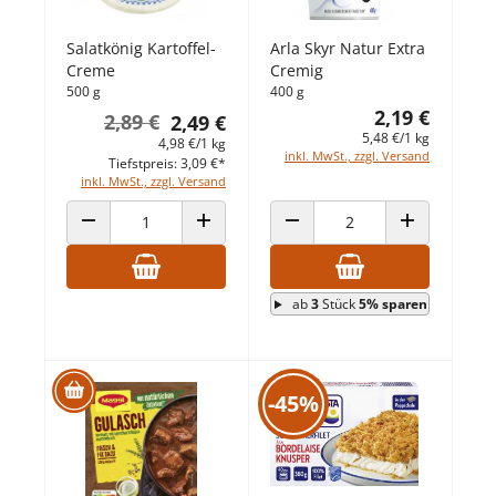
Salatkönig Kartoffel-
Arla Skyr Natur Extra
Creme
Cremig
500 g
400 g
2,19 €
2,89 €
2,49 €
5,48 €/1 kg
4,98 €/1 kg
inkl. MwSt., zzgl. Versand
Tiefstpreis: 3,09 €*
inkl. MwSt., zzgl. Versand
ANZAHL VERRINGERN
ANZAHL ERHÖHEN
ANZAHL VERRINGERN
ANZAHL ERHÖ
ab
3
Stück
5% sparen
-45%