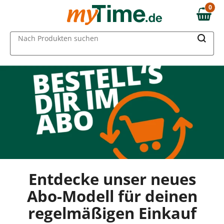
Zum Hauptinhalt springen
0
0,00 €
Zur Navigation springen
MAIN MENU
Nach Produkten suchen
Zur Suche springen
Entdecke unser neues
Abo-Modell für deinen
regelmäßigen Einkauf