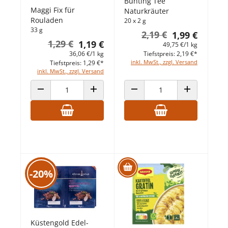
Bünting Tee
Maggi Fix für
Naturkräuter
Rouladen
20 x 2 g
33 g
2,19 €
1,99 €
1,29 €
1,19 €
49,75 €/1 kg
Tiefstpreis: 2,19 €*
36,06 €/1 kg
inkl. MwSt., zzgl. Versand
Tiefstpreis: 1,29 €*
inkl. MwSt., zzgl. Versand
ANZAHL VERRINGERN
ANZAHL ERHÖHEN
ANZAHL VERRINGERN
ANZAHL ERHÖ
-20%
Küstengold Edel-