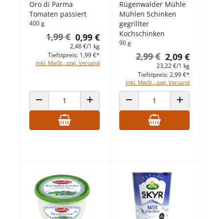
Oro di Parma
Rügenwalder Mühle
Tomaten passiert
Mühlen Schinken
400 g
gegrillter
Kochschinken
1,99 €
0,99 €
90 g
2,48 €/1 kg
2,99 €
Tiefstpreis: 1,99 €*
2,09 €
inkl. MwSt., zzgl. Versand
23,22 €/1 kg
Tiefstpreis: 2,99 €*
inkl. MwSt., zzgl. Versand
ANZAHL VERRINGERN
ANZAHL ERHÖHEN
ANZAHL VERRINGERN
ANZAHL ERHÖ