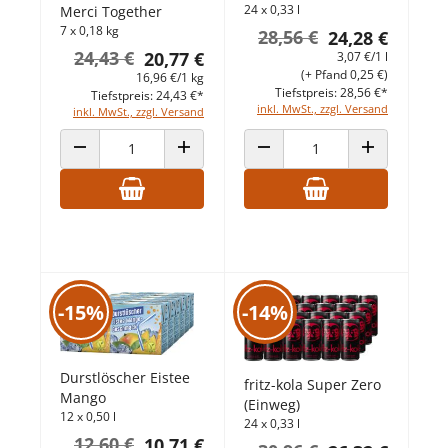
24 x 0,33 l
Merci Together
7 x 0,18 kg
28,56 €
24,28 €
24,43 €
20,77 €
3,07 €/1 l
(+ Pfand 0,25 €)
16,96 €/1 kg
Tiefstpreis: 28,56 €*
Tiefstpreis: 24,43 €*
inkl. MwSt., zzgl. Versand
inkl. MwSt., zzgl. Versand
ANZAHL VERRINGERN
ANZAHL ERHÖHEN
ANZAHL VERRINGERN
ANZAHL ERHÖ
-15%
-14%
Durstlöscher Eistee
fritz-kola Super Zero
Mango
(Einweg)
12 x 0,50 l
24 x 0,33 l
12,60 €
10,71 €