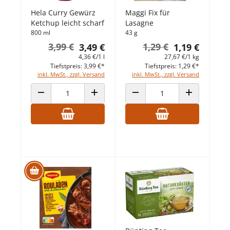
Hela Curry Gewürz
Maggi Fix für
Ketchup leicht scharf
Lasagne
800 ml
43 g
3,99 €
1,29 €
3,49 €
1,19 €
4,36 €/1 l
27,67 €/1 kg
Tiefstpreis: 3,99 €*
Tiefstpreis: 1,29 €*
inkl. MwSt., zzgl. Versand
inkl. MwSt., zzgl. Versand
ANZAHL VERRINGERN
ANZAHL ERHÖHEN
ANZAHL VERRINGERN
ANZAHL ERHÖ