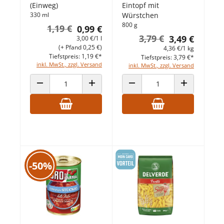
(Einweg)
Eintopf mit
330 ml
Würstchen
800 g
1,19 €
0,99 €
3,79 €
3,49 €
3,00 €/1 l
(+ Pfand 0,25 €)
4,36 €/1 kg
Tiefstpreis: 1,19 €*
Tiefstpreis: 3,79 €*
inkl. MwSt., zzgl. Versand
inkl. MwSt., zzgl. Versand
ANZAHL VERRINGERN
ANZAHL ERHÖHEN
ANZAHL VERRINGERN
ANZAHL ERHÖ
-50%