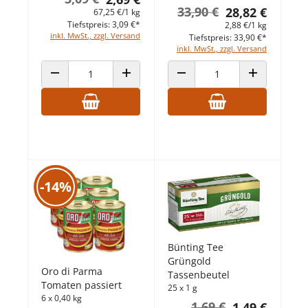
33,90 €
28,82 €
67,25 €/1 kg
Tiefstpreis: 3,09 €*
2,88 €/1 kg
inkl. MwSt., zzgl. Versand
Tiefstpreis: 33,90 €*
inkl. MwSt., zzgl. Versand
ANZAHL VERRINGERN
ANZAHL ERHÖHEN
ANZAHL VERRINGERN
ANZAHL ERHÖ
-14%
Bünting Tee
Grüngold
Oro di Parma
Tassenbeutel
Tomaten passiert
25 x 1 g
6 x 0,40 kg
1,69 €
1,49 €