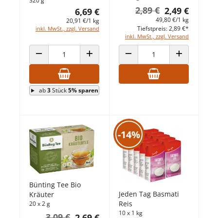
320 g
2,89 €
2,49 €
6,69 €
49,80 €/1 kg
20,91 €/1 kg
Tiefstpreis: 2,89 €*
inkl. MwSt., zzgl. Versand
inkl. MwSt., zzgl. Versand
ANZAHL VERRINGERN
ANZAHL ERHÖHEN
ANZAHL VERRINGERN
ANZAHL ERHÖ
ab
3
Stück
5% sparen
-14%
Bünting Tee Bio
Jeden Tag Basmati
Kräuter
Reis
20 x 2 g
10 x 1 kg
3,09 €
2,69 €