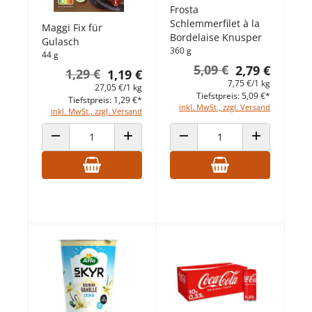
Frosta
Schlemmerfilet à la
Maggi Fix für
Bordelaise Knusper
Gulasch
360 g
44 g
5,09 €
2,79 €
1,29 €
1,19 €
7,75 €/1 kg
27,05 €/1 kg
Tiefstpreis: 5,09 €*
Tiefstpreis: 1,29 €*
inkl. MwSt., zzgl. Versand
inkl. MwSt., zzgl. Versand
ANZAHL VERRINGERN
ANZAHL ERHÖHEN
ANZAHL VERRINGERN
ANZAHL ERHÖ