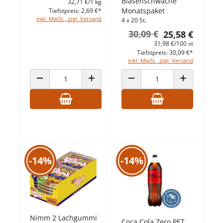
Blasenschwäche
32,71 €/1 kg
Monatspaket
Tiefstpreis: 2,69 €*
inkl. MwSt., zzgl. Versand
4 x 20 St.
30,09 €
25,58 €
31,98 €/100 st
Tiefstpreis: 30,09 €*
inkl. MwSt., zzgl. Versand
ANZAHL VERRINGERN
ANZAHL ERHÖHEN
ANZAHL VERRINGERN
ANZAHL ERHÖ
-14%
-14%
Nimm 2 Lachgummi
Coca Cola Zero PET