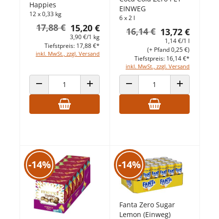
Happies
EINWEG
12 x 0,33 kg
6 x 2 l
17,88 €
15,20 €
16,14 €
13,72 €
3,90 €/1 kg
1,14 €/1 l
Tiefstpreis: 17,88 €*
(+ Pfand 0,25 €)
inkl. MwSt., zzgl. Versand
Tiefstpreis: 16,14 €*
inkl. MwSt., zzgl. Versand
ANZAHL VERRINGERN
ANZAHL ERHÖHEN
ANZAHL VERRINGERN
ANZAHL ERHÖ
-14%
-14%
Fanta Zero Sugar
Lemon (Einweg)