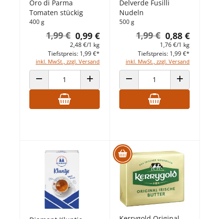
Oro di Parma
Delverde Fusilli
Tomaten stückig
Nudeln
400 g
500 g
1,99 €
1,99 €
0,99 €
0,88 €
2,48 €/1 kg
1,76 €/1 kg
Tiefstpreis: 1,99 €*
Tiefstpreis: 1,99 €*
inkl. MwSt., zzgl. Versand
inkl. MwSt., zzgl. Versand
ANZAHL VERRINGERN
ANZAHL ERHÖHEN
ANZAHL VERRINGERN
ANZAHL ERHÖ
Kerrygold Original