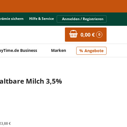
Prämie sichern
Hilfe & Service
Anmelden / Registrieren
0,00 €
0
yTime.de Business
Marken
Angebote
ltbare Milch 3,5%
23,88 €