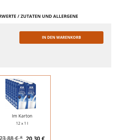
HRWERTE / ZUTATEN UND ALLERGENE
IN DEN WARENKORB
EN
Im Karton
12 x 1 l
23,88 € *
20,30 €