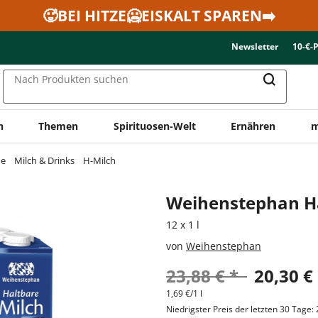
🥵BEI HITZE🥶EISKALT SPAREN➡️
Newsletter
10-€-
Nach Produkten suchen
n
Themen
Spirituosen-Welt
Ernähren
m
ne
Milch & Drinks
H-Milch
Weihenstephan Ha
12 x 1 l
von
Weihenstephan
23,88 € *
20,30 €
1,69 €/1 l
Niedrigster Preis der letzten 30 Tage: 