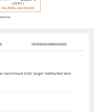
1,69 €/1 l
inkl. MwSt., zzgl. Versand
elpreise
E
INVERKEHRBRINGER
r Geschmack trotz langer Haltbarkeit kein