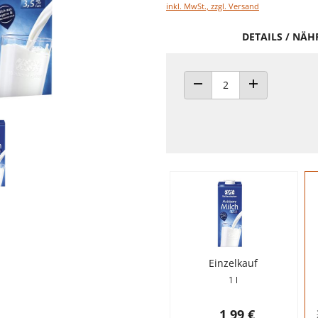
inkl. MwSt., zzgl. Versand
DETAILS / NÄ
ANZAHL VERRINGERN
ANZAHL ERHÖH
Einzelkauf
1 l
1,99 €