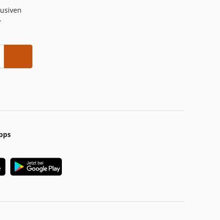
lusiven
-
pps