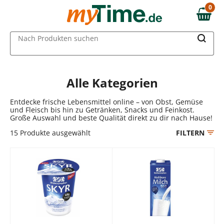
Zum Hauptinhalt springen
0
0,00 €
Zur Navigation springen
MAIN MENU
Nach Produkten suchen
Zur Suche springen
Alle Kategorien
Entdecke frische Lebensmittel online – von Obst, Gemüse
und Fleisch bis hin zu Getränken, Snacks und Feinkost.
Große Auswahl und beste Qualität direkt zu dir nach Hause!
15
Produkte ausgewählt
FILTERN