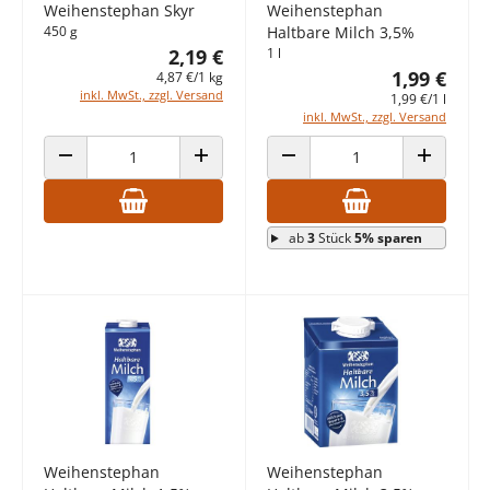
Weihenstephan Skyr
Weihenstephan
450 g
Haltbare Milch 3,5%
2,19 €
1 l
1,99 €
4,87 €/1 kg
inkl. MwSt., zzgl. Versand
1,99 €/1 l
inkl. MwSt., zzgl. Versand
ANZAHL VERRINGERN
ANZAHL ERHÖHEN
ANZAHL VERRINGERN
ANZAHL E
ab
3
Stück
5% sparen
Weihenstephan
Weihenstephan