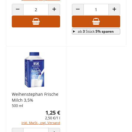
ANZAHL VERRINGERN
ANZAHL ERHÖHEN
ANZAHL VERRINGERN
ANZAHL E
ab
3
Stück
5% sparen
Weihenstephan Frische
Milch 3,5%
500 ml
1,25 €
2,50 €/1 l
inkl. MwSt., zzgl. Versand