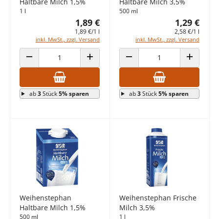
Haltbare Milch 1,5%
Haltbare Milch 3,5%
1 l
500 ml
1,89 €
1,29 €
1,89 €/1 l
2,58 €/1 l
inkl. MwSt., zzgl. Versand
inkl. MwSt., zzgl. Versand
ANZAHL VERRINGERN
ANZAHL ERHÖHEN
ANZAHL VERRINGERN
ANZAHL E
ab
3
Stück
5% sparen
ab
3
Stück
5% sparen
Weihenstephan
Weihenstephan Frische
Haltbare Milch 1,5%
Milch 3,5%
500 ml
1 l