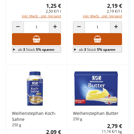
1,25 €
2,19 €
2,50 €/1 l
2,19 €/1 l
inkl. MwSt., zzgl. Versand
inkl. MwSt., zzgl. Versand
ANZAHL VERRINGERN
ANZAHL ERHÖHEN
ANZAHL VERRINGERN
ANZAHL E
ab
3
Stück
5% sparen
ab
3
Stück
5% sparen
Weihenstephan Butter
Weihenstephan Koch-
250 g
Sahne
2,79 €
250 g
2,09 €
11,16 €/1 kg