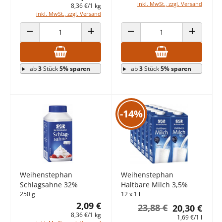
inkl. MwSt., zzgl. Versand
8,36 €/1 kg
inkl. MwSt., zzgl. Versand
ANZAHL VERRINGERN
ANZAHL ERHÖHEN
ANZAHL VERRINGERN
ANZAHL E
ab
3
Stück
5% sparen
ab
3
Stück
5% sparen
-14%
Weihenstephan
Weihenstephan
Schlagsahne 32%
Haltbare Milch 3,5%
250 g
12 x 1 l
2,09 €
23,88 €
20,30 €
8,36 €/1 kg
1,69 €/1 l