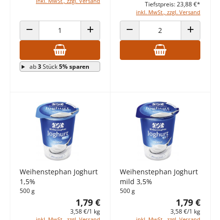
inkl. MwSt., zzgl. Versand
Tiefstpreis: 23,88 €*
inkl. MwSt., zzgl. Versand
ANZAHL VERRINGERN
ANZAHL ERHÖHEN
ANZAHL VERRINGERN
ANZAHL E
ab
3
Stück
5% sparen
Weihenstephan Joghurt
Weihenstephan Joghurt
1,5%
mild 3,5%
500 g
500 g
1,79 €
1,79 €
3,58 €/1 kg
3,58 €/1 kg
inkl. MwSt., zzgl. Versand
inkl. MwSt., zzgl. Versand