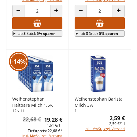
ANZAHL VERRINGERN
ANZAHL ERHÖHEN
ANZAHL VERRINGERN
ANZAHL E
ab
3
Stück
5% sparen
ab
3
Stück
5% sparen
-14%
Weihenstephan
Weihenstephan Barista
Haltbare Milch 1,5%
Milch 3%
12 x 1 l
1 l
2,59 €
22,68 €
19,28 €
2,59 €/1 l
1,61 €/1 l
inkl. MwSt., zzgl. Versand
Tiefstpreis: 22,68 €*
inkl. MwSt., zzgl. Versand