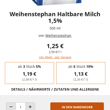
Weihenstephan Haltbare Milch
1,5%
500 ml
von
Weihenstephan
1,25 €
2,50 €/1 l
inkl. MwSt., zzgl. Versand
Staffelpreise - Mengenrabatt
ab
3
Stück
5%
ab
6
Stück
10%
1,19 €
1,13 €
(2,38 €/1 l)
(2,26 €/1 l)
DETAILS / NÄHRWERTE / ZUTATEN UND ALLERGENE
IN DEN WARENKORB