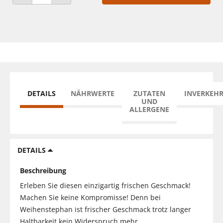
ANZAHL VERRINGERN
ANZAHL ERHÖHEN
DETAILS
NÄHRWERTE
ZUTATEN
INVERKEH
UND
ALLERGENE
DETAILS
Beschreibung
Erleben Sie diesen einzigartig frischen Geschmack!
Machen Sie keine Kompromisse! Denn bei
Weihenstephan ist frischer Geschmack trotz langer
Haltbarkeit kein Widerspruch mehr.