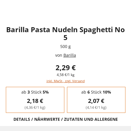
Barilla Pasta Nudeln Spaghetti No
5
500 g
von
Barilla
2,29 €
4,58 €/1 kg
inkl. MwSt., zzgl. Versand
Staffelpreise - Mengenrabatt
ab
3
Stück
5%
ab
6
Stück
10%
2,18 €
2,07 €
(4,36 €/1 kg)
(4,14 €/1 kg)
DETAILS / NÄHRWERTE / ZUTATEN UND ALLERGENE