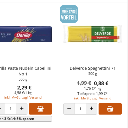
illa Pasta Nudeln Capellini
Delverde Spaghettini 71
No 1
500 g
500 g
1,99 €
0,88 €
2,29 €
1,76 €/1 kg
4,58 €/1 kg
Tiefstpreis: 1,99 €*
inkl. MwSt., zzgl. Versand
inkl. MwSt., zzgl. Versand
ANZAHL VERRINGERN
ANZAHL ERHÖHEN
ANZAHL VERRINGERN
ANZAHL ERHÖHEN
ab
3
Stück
5% sparen