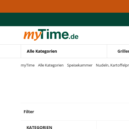
Zum Hauptinhalt springen
Zur Navigation springen
Zur Suche springen
Alle Kategorien
Grille
myTime
Alle Kategorien
Speisekammer
Nudeln, Kartoffelp
Filter
24 Pro
KATEGORIEN