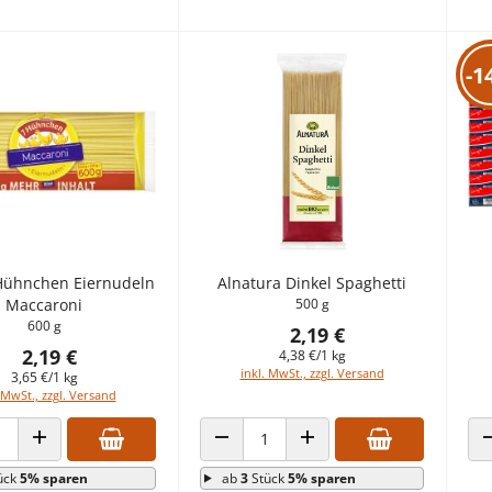
-1
 Hühnchen Eiernudeln
Alnatura Dinkel Spaghetti
Maccaroni
500 g
600 g
2,19 €
2,19 €
4,38 €/1 kg
inkl. MwSt., zzgl. Versand
3,65 €/1 kg
 MwSt., zzgl. Versand
 VERRINGERN
ANZAHL ERHÖHEN
ANZAHL VERRINGERN
ANZAHL ERHÖHEN
ück
5% sparen
ab
3
Stück
5% sparen