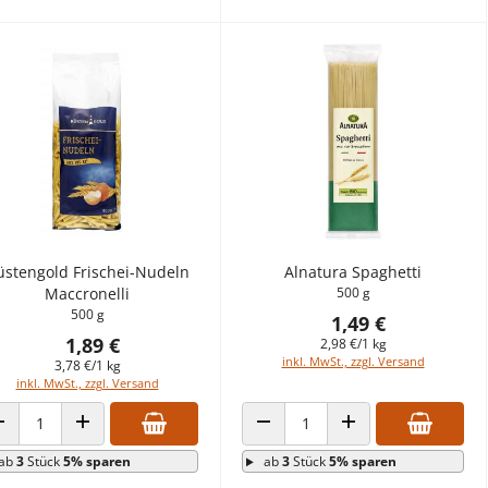
üstengold Frischei-Nudeln
Alnatura Spaghetti
Maccronelli
500 g
500 g
1,49 €
1,89 €
2,98 €/1 kg
inkl. MwSt., zzgl. Versand
3,78 €/1 kg
inkl. MwSt., zzgl. Versand
ANZAHL VERRINGERN
ANZAHL ERHÖHEN
ANZAHL VERRINGERN
ANZAHL ERHÖHEN
ab
3
Stück
5% sparen
ab
3
Stück
5% sparen