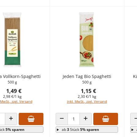
a Vollkorn-Spaghetti
Jeden Tag Bio Spaghetti
K
500 g
500 g
1,49 €
1,15 €
2,98 €/1 kg
2,30 €/1 kg
 MwSt., zzgl. Versand
inkl. MwSt., zzgl. Versand
 VERRINGERN
ANZAHL ERHÖHEN
ANZAHL VERRINGERN
ANZAHL ERHÖHEN
ück
5% sparen
ab
3
Stück
5% sparen