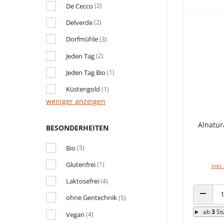
De Cecco
(2)
Delverde
(2)
Dorfmühle
(3)
Jeden Tag
(2)
Jeden Tag Bio
(1)
Küstengold
(1)
weniger anzeigen
Alnatur
BESONDERHEITEN
Bio
(5)
Glutenfrei
(1)
inkl.
Laktosefrei
(4)
ohne Gentechnik
(5)
ANZAHL
ab
3
St
Vegan
(4)