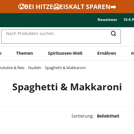
🥵BEI HITZE🥶EISKALT SPAREN➡️
Newsletter
10-€-
Nach Produkten suchen
n
Themen
Spirituosen-Welt
Ernähren
m
rodukte & Reis
Nudeln
Spaghetti & Makkaroni
Spaghetti & Makkaroni
Sortierung:
Beliebtheit
dukte ausgewählt