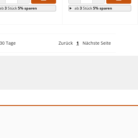
ANZAHL VERRINGERN
ANZAHL ERHÖHEN
ANZAHL VERRINGERN
ANZAHL ERHÖHEN
ab
3
Stück
5% sparen
ab
3
Stück
5% sparen
 30 Tage
Zurück
1
Nächste Seite