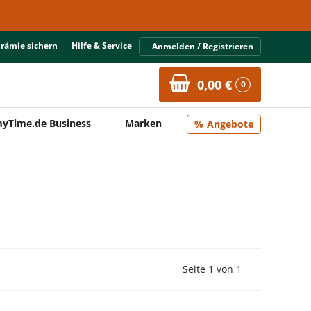
Prämie sichern
Hilfe & Service
Anmelden / Registrieren
0,00 €
0
yTime.de Business
Marken
Angebote
Vorherige Seite
Nächste Seit
Seite 1 von 1