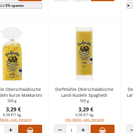
 VERRINGERN
ANZAHL ERHÖHEN
ANZAHL VERRINGERN
ANZAHL ERHÖHEN
ück
5% sparen
le Oberschwäbische
Dorfmühle Oberschwäbische
Do
eln kurze Makkaroni
Land-Nudeln Spaghetti
La
500 g
500 g
3,29 €
3,29 €
6,58 €/1 kg
6,58 €/1 kg
 MwSt., zzgl. Versand
inkl. MwSt., zzgl. Versand