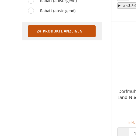
Rabatt (aufsteigend)
ANZAHL
ab
3
St
Rabatt (absteigend)
24 PRODUKTE ANZEIGEN
Dorfmüh
Land-Nud
inkl.