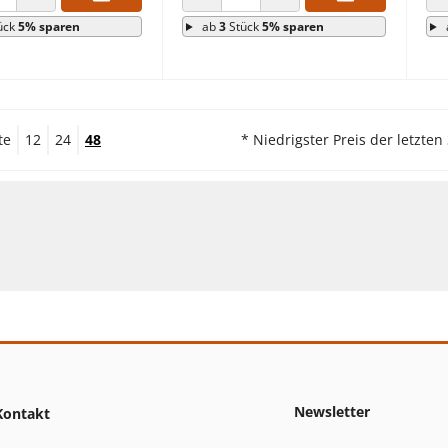
 VERRINGERN
ANZAHL ERHÖHEN
ANZAHL VERRINGERN
ANZAHL ERHÖHEN
ück
5% sparen
ab
3
Stück
5% sparen
te
12
24
48
* Niedrigster Preis der letzten
Newsletter
Kontakt