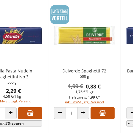
lla Pasta Nudeln
Delverde Spaghetti 72
Bar
aghettini No 3
500 g
500 g
1,99 €
0,88 €
2,29 €
1,76 €/1 kg
4,58 €/1 kg
Tiefstpreis: 1,99 €*
 MwSt., zzgl. Versand
inkl. MwSt., zzgl. Versand
 VERRINGERN
ANZAHL ERHÖHEN
ANZAHL VERRINGERN
ANZAHL ERHÖHEN
ück
5% sparen