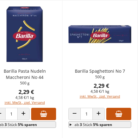
Barilla Pasta Nudeln
Barilla Spaghettoni No 7
Maccheroni No 44
500 g
500 g
2,29 €
2,29 €
4,58 €/1 kg
inkl. MwSt., zzgl. Versand
4,58 €/1 kg
inkl. MwSt., zzgl. Versand
ANZAHL VERRINGERN
ANZAHL ERHÖHEN
ANZAHL VERRINGERN
ANZAHL ERHÖHEN
ab
3
Stück
5% sparen
ab
3
Stück
5% sparen