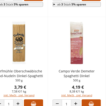
ANZAHL VERRINGERN
ANZAHL ERHÖHEN
ANZAHL VERRINGERN
ANZAHL ERHÖHEN
ab
3
Stück
5% sparen
ab
3
Stück
5% sparen
rfmühle Oberschwäbische
Campo Verde Demeter
nd-Nudeln Dinkel-Spaghetti
Spaghetti Dinkel
500 g
500 g
3,79 €
4,19 €
7,58 €/1 kg
8,38 €/1 kg
inkl. MwSt., zzgl. Versand
inkl. MwSt., zzgl. Versand