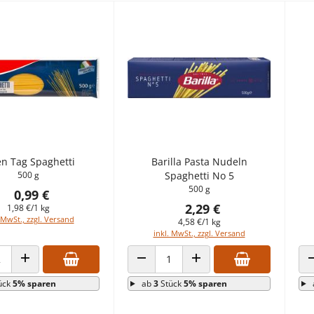
en Tag Spaghetti
Barilla Pasta Nudeln
500 g
Spaghetti No 5
500 g
0,99 €
2,29 €
1,98 €/1 kg
 MwSt., zzgl. Versand
4,58 €/1 kg
inkl. MwSt., zzgl. Versand
 VERRINGERN
ANZAHL ERHÖHEN
ANZAHL VERRINGERN
ANZAHL ERHÖHEN
ück
5% sparen
ab
3
Stück
5% sparen