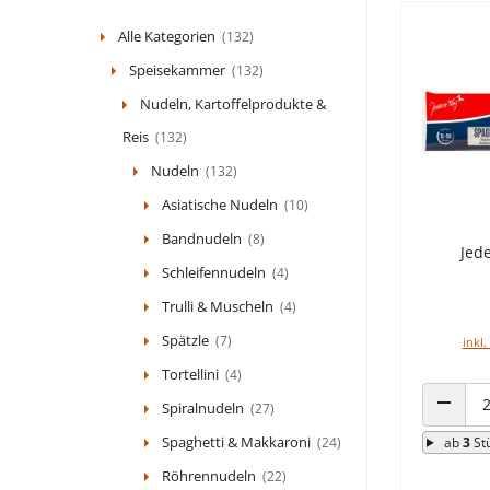
Alle Kategorien
(132)
Speisekammer
(132)
Nudeln, Kartoffelprodukte &
Reis
(132)
Nudeln
(132)
Asiatische Nudeln
(10)
Bandnudeln
(8)
Jed
Schleifennudeln
(4)
Trulli & Muscheln
(4)
Spätzle
(7)
inkl.
Tortellini
(4)
Spiralnudeln
(27)
ANZAHL
Spaghetti & Makkaroni
(24)
ab
3
St
Röhrennudeln
(22)