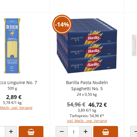
-14%
cco Linguine No. 7
Barilla Pasta Nudeln
500 g
Spaghetti No. 5
24 x 0,50 kg
2,89 €
5,78 €/1 kg
54,96 €
46,72 €
 MwSt., zzgl. Versand
3,89 €/1 kg
Tiefstpreis: 54,96 €*
inkl. MwSt., zzgl. Versand