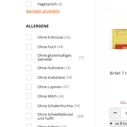
Vegetarisch
(4)
weniger anzeigen
ALLERGENE
Ohne Erdnüsse
(24)
Ohne Fisch
(24)
Ohne glutenhaltiges
(1)
Getreide
Ohne Hühnerei
(14)
Birkel 7
Ohne Krebstiere
(24)
Ohne Lupinen
(22)
Ohne Milch
(24)
inkl.
Ohne Schalenfrüchte
(24)
Ohne Schwefeldioxid
(24)
und Sulfit
ANZAHL
ab
3
St
Ohne Sellerie
(24)