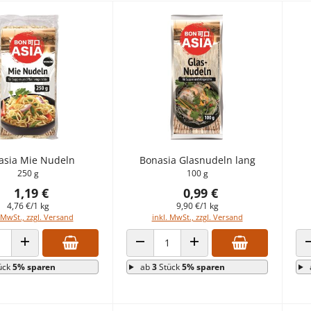
asia Mie Nudeln
Bonasia Glasnudeln lang
250 g
100 g
1,19 €
0,99 €
4,76 €/1 kg
9,90 €/1 kg
 MwSt., zzgl. Versand
inkl. MwSt., zzgl. Versand
 VERRINGERN
ANZAHL ERHÖHEN
ANZAHL VERRINGERN
ANZAHL ERHÖHEN
ück
5% sparen
ab
3
Stück
5% sparen