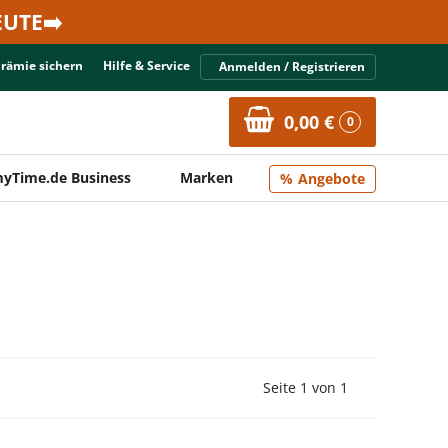
UTE➡️
Prämie sichern
Hilfe & Service
Anmelden / Registrieren
0,00 €
0
yTime.de Business
Marken
Angebote
Vorherige Seite
Nächste Seit
Seite 1 von 1