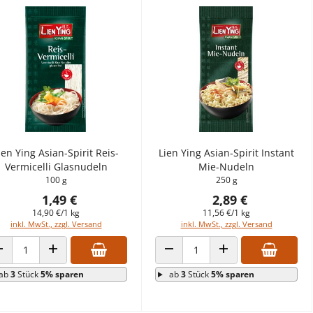
ien Ying Asian-Spirit Reis-
Lien Ying Asian-Spirit Instant
Vermicelli Glasnudeln
Mie-Nudeln
100 g
250 g
1,49 €
2,89 €
14,90 €/1 kg
11,56 €/1 kg
inkl. MwSt., zzgl. Versand
inkl. MwSt., zzgl. Versand
ANZAHL VERRINGERN
ANZAHL ERHÖHEN
ANZAHL VERRINGERN
ANZAHL ERHÖHEN
ab
3
Stück
5% sparen
ab
3
Stück
5% sparen