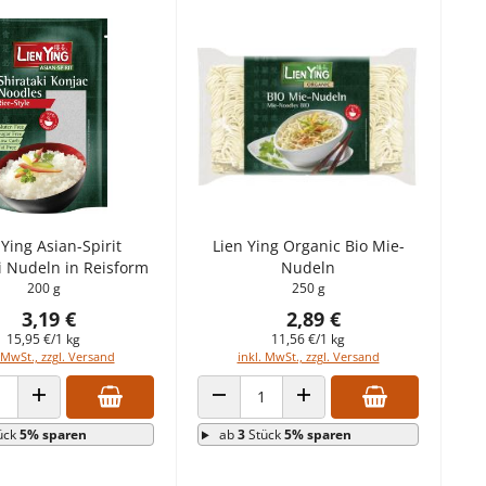
 Ying Asian-Spirit
Lien Ying Organic Bio Mie-
i Nudeln in Reisform
Nudeln
200 g
250 g
3,19 €
2,89 €
15,95 €/1 kg
11,56 €/1 kg
 MwSt., zzgl. Versand
inkl. MwSt., zzgl. Versand
 VERRINGERN
ANZAHL ERHÖHEN
ANZAHL VERRINGERN
ANZAHL ERHÖHEN
ück
5% sparen
ab
3
Stück
5% sparen