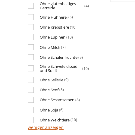
Ohne glutenhaltiges
(4)
Getreide
Ohne Hühnerei
(5)
Ohne Krebstiere
(10)
Ohne Lupinen
(10)
Ohne Milch
(7)
Ohne Schalenfrüchte
(9)
Ohne Schwefeldioxid
(10)
und Sulfit
Ohne Sellerie
(9)
Ohne Senf
(8)
Ohne Sesamsamen
(8)
Ohne Soja
(6)
Ohne Weichtiere
(10)
weniger anzeigen