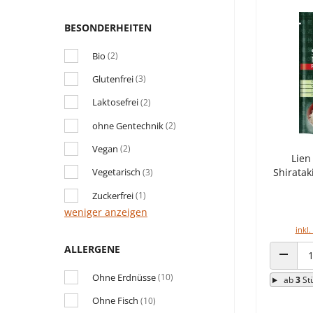
BESONDERHEITEN
Bio
(2)
Glutenfrei
(3)
Laktosefrei
(2)
ohne Gentechnik
(2)
Vegan
(2)
Lien
Vegetarisch
Shiratak
(3)
Zuckerfrei
(1)
weniger anzeigen
inkl.
ALLERGENE
ANZAHL
Ohne Erdnüsse
(10)
ab
3
St
Ohne Fisch
(10)