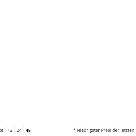
te
12
24
48
* Niedrigster Preis der letzten