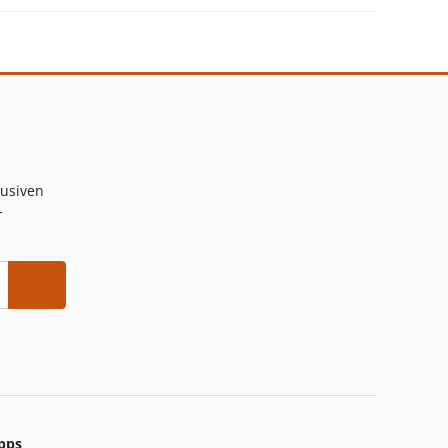
lusiven
-
pps