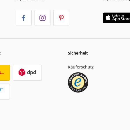
t
Sicherheit
Käuferschutz