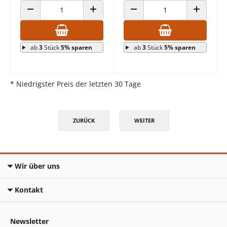
ANZAHL VERRINGERN
ANZAHL ERHÖHEN
ANZAHL VERRINGERN
ANZAHL E
ab
3
Stück
5% sparen
ab
3
Stück
5% sparen
* Niedrigster Preis der letzten 30 Tage
ZURÜCK
WEITER
Wir über uns
Kontakt
Newsletter