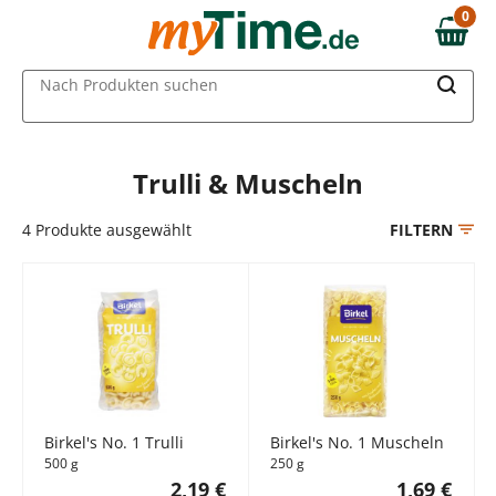
Zum Hauptinhalt springen
0
0,00 €
Zur Navigation springen
MAIN MENU
Nach Produkten suchen
Zur Suche springen
Trulli & Muscheln
4
Produkte ausgewählt
FILTERN
Birkel's No. 1 Trulli
Birkel's No. 1 Muscheln
500 g
250 g
2,19 €
1,69 €