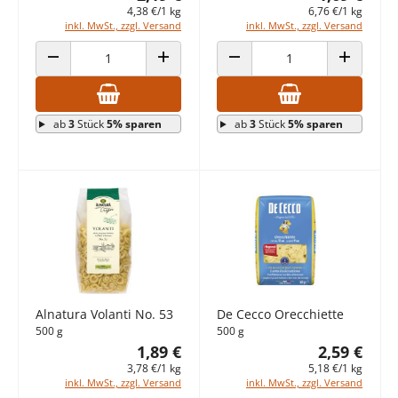
4,38 €/1 kg
6,76 €/1 kg
inkl. MwSt., zzgl. Versand
inkl. MwSt., zzgl. Versand
ANZAHL VERRINGERN
ANZAHL ERHÖHEN
ANZAHL VERRINGERN
ANZAHL E
ab
3
Stück
5% sparen
ab
3
Stück
5% sparen
Alnatura Volanti No. 53
De Cecco Orecchiette
500 g
500 g
1,89 €
2,59 €
3,78 €/1 kg
5,18 €/1 kg
inkl. MwSt., zzgl. Versand
inkl. MwSt., zzgl. Versand