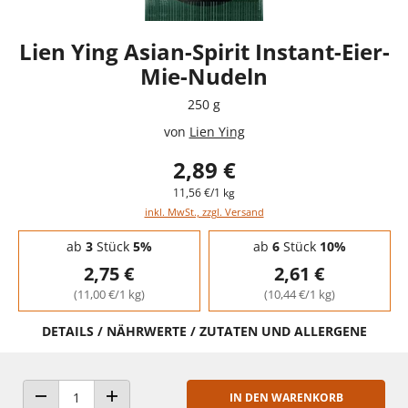
Lien Ying Asian-Spirit Instant-Eier-
Mie-Nudeln
250 g
von
Lien Ying
2,89 €
11,56 €/1 kg
inkl. MwSt., zzgl. Versand
Staffelpreise - Mengenrabatt
ab
3
Stück
5%
ab
6
Stück
10%
2,75 €
2,61 €
(11,00 €/1 kg)
(10,44 €/1 kg)
DETAILS / NÄHRWERTE / ZUTATEN UND ALLERGENE
IN DEN WARENKORB