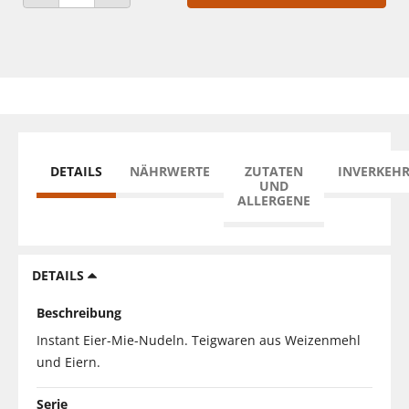
ANZAHL VERRINGERN
ANZAHL ERHÖHEN
DETAILS
NÄHRWERTE
ZUTATEN
INVERKEH
UND
ALLERGENE
DETAILS
Beschreibung
Instant Eier-Mie-Nudeln. Teigwaren aus Weizenmehl
und Eiern.
Serie