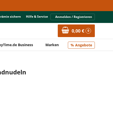
Prämie sichern
Hilfe & Service
Anmelden / Registrieren
0,00 €
0
yTime.de Business
Marken
Angebote
andnudeln