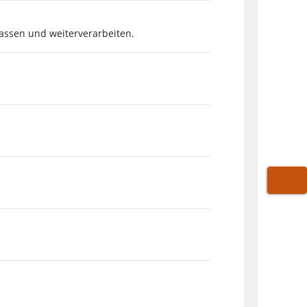
assen und weiterverarbeiten.
WARE