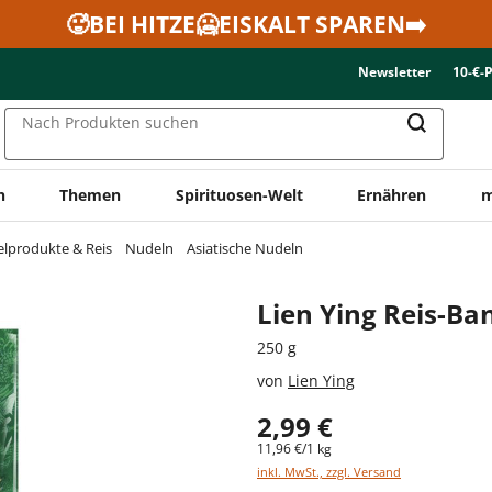
🥵BEI HITZE🥶EISKALT SPAREN➡️
Newsletter
10-€-
Nach Produkten suchen
n
Themen
Spirituosen-Welt
Ernähren
m
elprodukte & Reis
Nudeln
Asiatische Nudeln
Lien Ying Reis-B
250 g
von
Lien Ying
2,99 €
11,96 €/1 kg
inkl. MwSt., zzgl. Versand