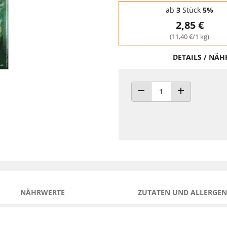
Staffelpreise - Mengenrabatt
ab
3
Stück
5%
2,85 €
(11,40 €/1 kg)
DETAILS / NÄ
ANZAHL VERRINGERN
ANZAHL ERHÖH
NÄHRWERTE
ZUTATEN UND ALLERGEN