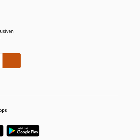
lusiven
-
pps