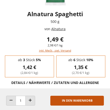
Alnatura Spaghetti
500 g
von
Alnatura
1,49 €
2,98 €/1 kg
inkl. MwSt., zzgl. Versand
Staffelpreise - Mengenrabatt
ab
3
Stück
5%
ab
6
Stück
10%
1,42 €
1,35 €
(2,84 €/1 kg)
(2,70 €/1 kg)
DETAILS / NÄHRWERTE / ZUTATEN UND ALLERGENE
IN DEN WARENKORB
ANZAHL VERRINGERN
ANZAHL ERHÖHEN