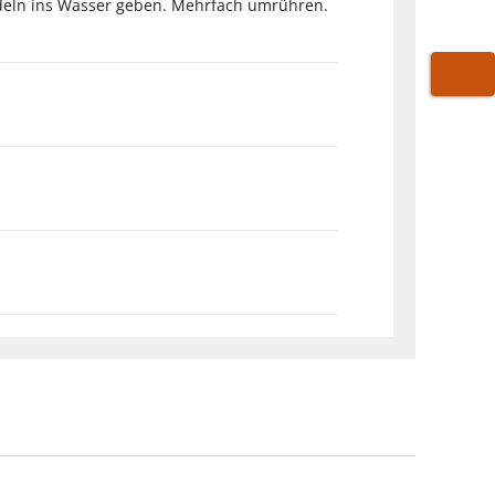
udeln ins Wasser geben. Mehrfach umrühren.
WARE