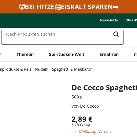
🥵BEI HITZE🥶EISKALT SPAREN➡️
Newsletter
10-€-
Nach Produkten suchen
n
Themen
Spirituosen-Welt
Ernähren
m
elprodukte & Reis
Nudeln
Spaghetti & Makkaroni
De Cecco Spaghett
500 g
von
De Cecco
2,89 €
5,78 €/1 kg
inkl. MwSt., zzgl. Versand