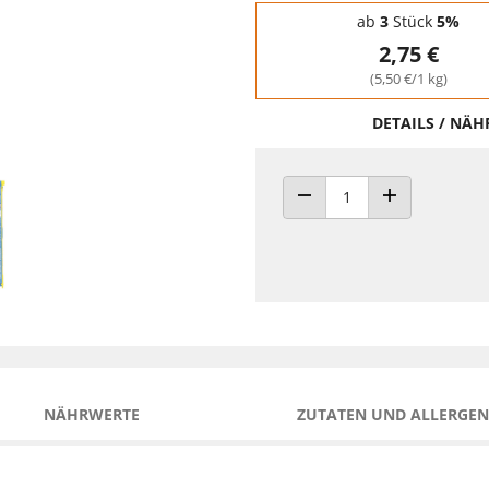
Staffelpreise - Mengenrabatt
ab
3
Stück
5%
2,75 €
(5,50 €/1 kg)
DETAILS / NÄ
ANZAHL VERRINGERN
ANZAHL ERHÖH
NÄHRWERTE
ZUTATEN UND ALLERGEN