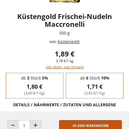
Küstengold Frischei-Nudeln
Maccronelli
500 g
von
Küstengold
1,89 €
3,78 €/1 kg
inkl. MwSt., zzgl. Versand
Staffelpreise - Mengenrabatt
ab
3
Stück
5%
ab
6
Stück
10%
1,80 €
1,71 €
(3,60 €/1 kg)
(3,42 €/1 kg)
DETAILS / NÄHRWERTE / ZUTATEN UND ALLERGENE
IN DEN WARENKORB