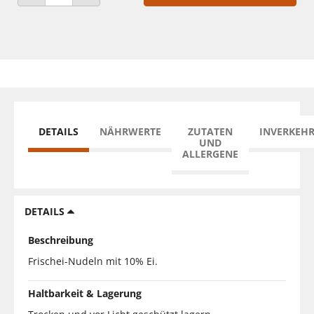
ANZAHL VERRINGERN
ANZAHL ERHÖHEN
DETAILS
NÄHRWERTE
ZUTATEN
INVERKEH
UND
ALLERGENE
DETAILS
Beschreibung
Frischei-Nudeln mit 10% Ei.
Haltbarkeit & Lagerung