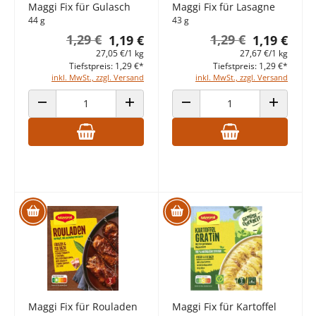
Maggi Fix für Gulasch
Maggi Fix für Lasagne
44 g
43 g
1,29 €
1,29 €
1,19 €
1,19 €
27,05 €/1 kg
27,67 €/1 kg
Tiefstpreis: 1,29 €*
Tiefstpreis: 1,29 €*
inkl. MwSt., zzgl. Versand
inkl. MwSt., zzgl. Versand
ANZAHL VERRINGERN
ANZAHL ERHÖHEN
ANZAHL VERRINGERN
ANZAHL E
Maggi Fix für Rouladen
Maggi Fix für Kartoffel