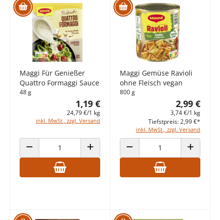
Maggi Für Genießer
Maggi Gemüse Ravioli
Quattro Formaggi Sauce
ohne Fleisch vegan
48 g
800 g
1,19 €
2,99 €
24,79 €/1 kg
3,74 €/1 kg
inkl. MwSt., zzgl. Versand
Tiefstpreis: 2,99 €*
inkl. MwSt., zzgl. Versand
ANZAHL VERRINGERN
ANZAHL ERHÖHEN
ANZAHL VERRINGERN
ANZAHL E