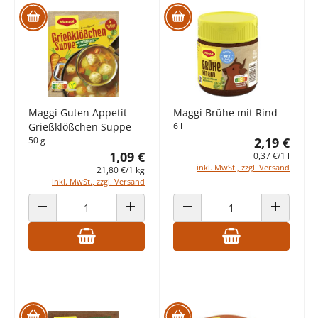
Maggi Guten Appetit
Maggi Brühe mit Rind
Grießklößchen Suppe
6 l
50 g
2,19 €
1,09 €
0,37 €/1 l
inkl. MwSt., zzgl. Versand
21,80 €/1 kg
inkl. MwSt., zzgl. Versand
ANZAHL VERRINGERN
ANZAHL ERHÖHEN
ANZAHL VERRINGERN
ANZAHL E