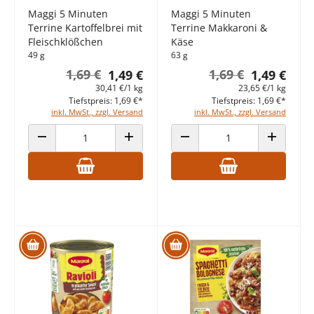
Maggi 5 Minuten
Maggi 5 Minuten
Terrine Kartoffelbrei mit
Terrine Makkaroni &
Fleischklößchen
Käse
49 g
63 g
1,69 €
1,69 €
1,49 €
1,49 €
30,41 €/1 kg
23,65 €/1 kg
Tiefstpreis: 1,69 €*
Tiefstpreis: 1,69 €*
inkl. MwSt., zzgl. Versand
inkl. MwSt., zzgl. Versand
ANZAHL VERRINGERN
ANZAHL ERHÖHEN
ANZAHL VERRINGERN
ANZAHL E