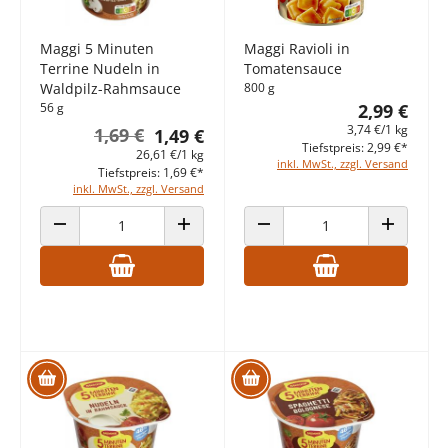
Maggi 5 Minuten
Maggi Ravioli in
Terrine Nudeln in
Tomatensauce
Waldpilz-Rahmsauce
800 g
56 g
2,99 €
3,74 €/1 kg
1,69 €
1,49 €
Tiefstpreis: 2,99 €*
26,61 €/1 kg
inkl. MwSt., zzgl. Versand
Tiefstpreis: 1,69 €*
inkl. MwSt., zzgl. Versand
ANZAHL VERRINGERN
ANZAHL ERHÖHEN
ANZAHL VERRINGERN
ANZAHL E