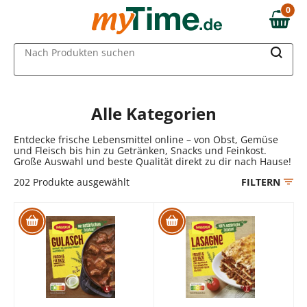
Zum Hauptinhalt springen
0
0,00 €
Zur Navigation springen
MAIN MENU
Nach Produkten suchen
Zur Suche springen
Alle Kategorien
Entdecke frische Lebensmittel online – von Obst, Gemüse
und Fleisch bis hin zu Getränken, Snacks und Feinkost.
Große Auswahl und beste Qualität direkt zu dir nach Hause!
202
Produkte ausgewählt
FILTERN