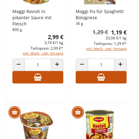
Maggi Ravioli in
Maggi Fix für Spaghetti
pikanter Sauce mit
Bolognese
Fleisch
36 g
800 g
1,29 €
1,19 €
2,99 €
33,06 €/1 kg
3,74 €/1 kg
Tiefstpreis: 1,29 €*
Tiefstpreis: 2,99 €*
inkl. MwSt., zzgl. Versand
inkl. MwSt., zzgl. Versand
ANZAHL VERRINGERN
ANZAHL ERHÖHEN
ANZAHL VERRINGERN
ANZAHL E