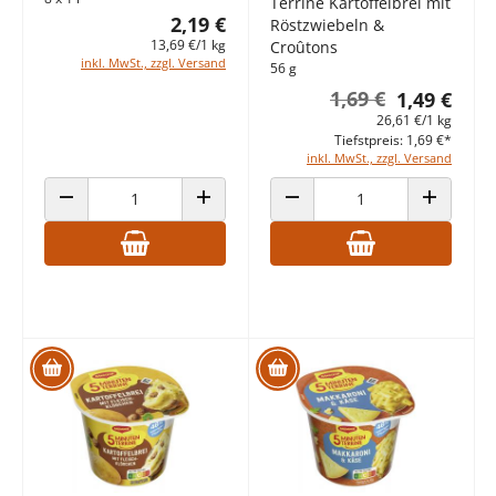
Terrine Kartoffelbrei mit
2,19 €
Röstzwiebeln &
13,69 €/1 kg
Croûtons
inkl. MwSt., zzgl. Versand
56 g
1,69 €
1,49 €
26,61 €/1 kg
Tiefstpreis: 1,69 €*
inkl. MwSt., zzgl. Versand
ANZAHL VERRINGERN
ANZAHL ERHÖHEN
ANZAHL VERRINGERN
ANZAHL E