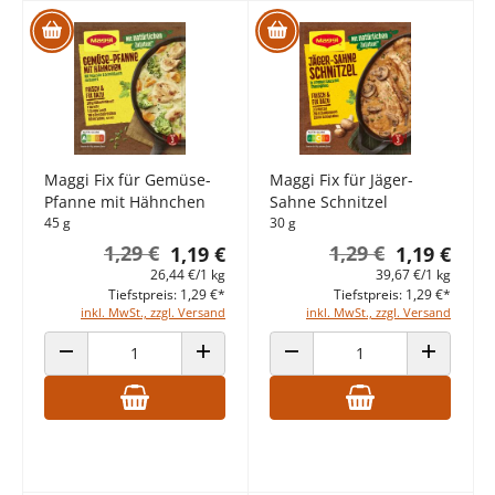
Maggi Fix für Gemüse-
Maggi Fix für Jäger-
Pfanne mit Hähnchen
Sahne Schnitzel
45 g
30 g
1,29 €
1,29 €
1,19 €
1,19 €
26,44 €/1 kg
39,67 €/1 kg
Tiefstpreis: 1,29 €*
Tiefstpreis: 1,29 €*
inkl. MwSt., zzgl. Versand
inkl. MwSt., zzgl. Versand
ANZAHL VERRINGERN
ANZAHL ERHÖHEN
ANZAHL VERRINGERN
ANZAHL E