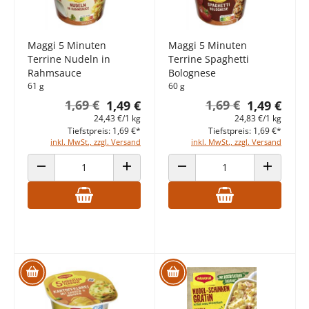
Maggi 5 Minuten
Maggi 5 Minuten
Terrine Nudeln in
Terrine Spaghetti
Rahmsauce
Bolognese
61 g
60 g
1,69 €
1,69 €
1,49 €
1,49 €
24,43 €/1 kg
24,83 €/1 kg
Tiefstpreis: 1,69 €*
Tiefstpreis: 1,69 €*
inkl. MwSt., zzgl. Versand
inkl. MwSt., zzgl. Versand
ANZAHL VERRINGERN
ANZAHL ERHÖHEN
ANZAHL VERRINGERN
ANZAHL E