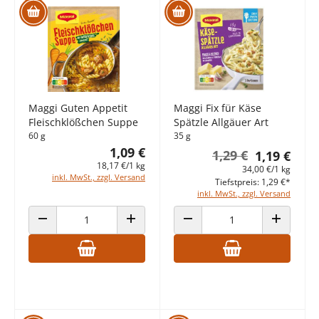
Maggi Guten Appetit
Maggi Fix für Käse
Fleischklößchen Suppe
Spätzle Allgäuer Art
60 g
35 g
1,09 €
1,29 €
1,19 €
18,17 €/1 kg
34,00 €/1 kg
inkl. MwSt., zzgl. Versand
Tiefstpreis: 1,29 €*
inkl. MwSt., zzgl. Versand
ANZAHL VERRINGERN
ANZAHL ERHÖHEN
ANZAHL VERRINGERN
ANZAHL E