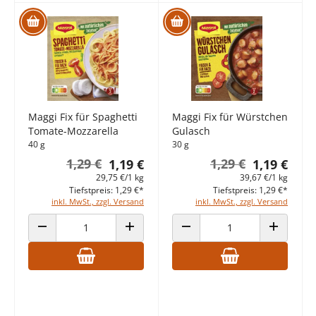
Maggi Fix für Spaghetti
Maggi Fix für Würstchen
Tomate-Mozzarella
Gulasch
40 g
30 g
1,29 €
1,29 €
1,19 €
1,19 €
29,75 €/1 kg
39,67 €/1 kg
Tiefstpreis: 1,29 €*
Tiefstpreis: 1,29 €*
inkl. MwSt., zzgl. Versand
inkl. MwSt., zzgl. Versand
ANZAHL VERRINGERN
ANZAHL ERHÖHEN
ANZAHL VERRINGERN
ANZAHL E