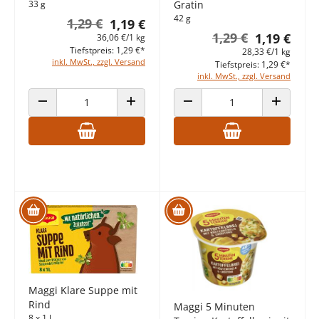
33 g
Gratin
42 g
1,29 €
1,19 €
1,29 €
1,19 €
36,06 €/1 kg
Tiefstpreis: 1,29 €*
28,33 €/1 kg
inkl. MwSt., zzgl. Versand
Tiefstpreis: 1,29 €*
inkl. MwSt., zzgl. Versand
ANZAHL VERRINGERN
ANZAHL ERHÖHEN
ANZAHL VERRINGERN
ANZAHL E
Maggi Klare Suppe mit
Rind
Maggi 5 Minuten
8 x 1 l