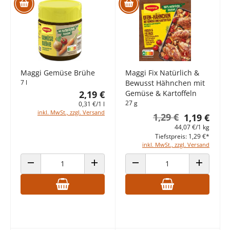
Maggi Gemüse Brühe
Maggi Fix Natürlich &
7 l
Bewusst Hähnchen mit
2,19 €
Gemüse & Kartoffeln
27 g
0,31 €/1 l
inkl. MwSt., zzgl. Versand
1,29 €
1,19 €
44,07 €/1 kg
Tiefstpreis: 1,29 €*
inkl. MwSt., zzgl. Versand
ANZAHL VERRINGERN
ANZAHL ERHÖHEN
ANZAHL VERRINGERN
ANZAHL E