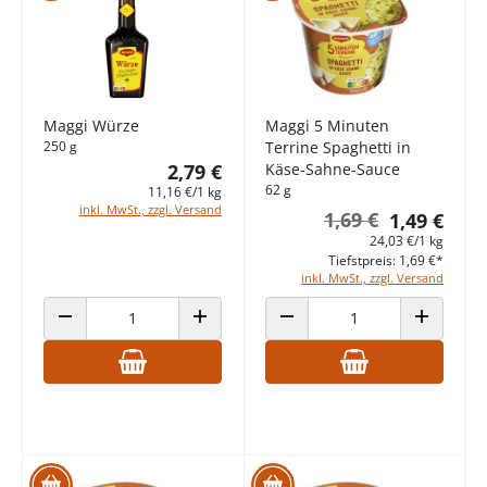
Maggi Würze
Maggi 5 Minuten
250 g
Terrine Spaghetti in
2,79 €
Käse-Sahne-Sauce
62 g
11,16 €/1 kg
inkl. MwSt., zzgl. Versand
1,69 €
1,49 €
24,03 €/1 kg
Tiefstpreis: 1,69 €*
inkl. MwSt., zzgl. Versand
ANZAHL VERRINGERN
ANZAHL ERHÖHEN
ANZAHL VERRINGERN
ANZAHL E