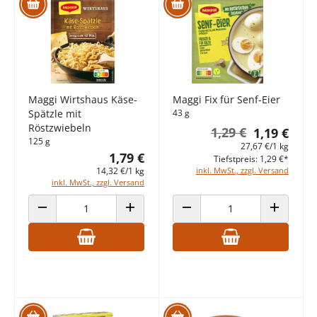
Maggi Wirtshaus Käse-
Maggi Fix für Senf-Eier
Spätzle mit
43 g
Röstzwiebeln
1,29 €
1,19 €
125 g
27,67 €/1 kg
1,79 €
Tiefstpreis: 1,29 €*
14,32 €/1 kg
inkl. MwSt., zzgl. Versand
inkl. MwSt., zzgl. Versand
ANZAHL VERRINGERN
ANZAHL ERHÖHEN
ANZAHL VERRINGERN
ANZAHL E