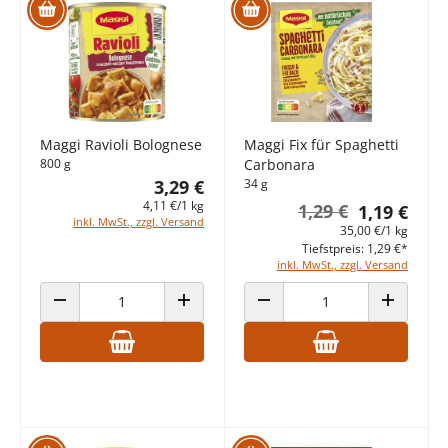
Maggi Ravioli Bolognese
Maggi Fix für Spaghetti
800 g
Carbonara
3,29 €
34 g
4,11 €/1 kg
1,29 €
1,19 €
inkl. MwSt., zzgl. Versand
35,00 €/1 kg
Tiefstpreis: 1,29 €*
inkl. MwSt., zzgl. Versand
ANZAHL VERRINGERN
ANZAHL ERHÖHEN
ANZAHL VERRINGERN
ANZAHL E