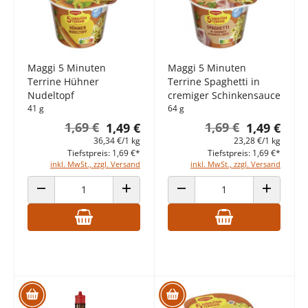
Maggi 5 Minuten
Maggi 5 Minuten
Terrine Hühner
Terrine Spaghetti in
Nudeltopf
cremiger Schinkensauce
41 g
64 g
1,69 €
1,69 €
1,49 €
1,49 €
36,34 €/1 kg
23,28 €/1 kg
Tiefstpreis: 1,69 €*
Tiefstpreis: 1,69 €*
inkl. MwSt., zzgl. Versand
inkl. MwSt., zzgl. Versand
ANZAHL VERRINGERN
ANZAHL ERHÖHEN
ANZAHL VERRINGERN
ANZAHL E