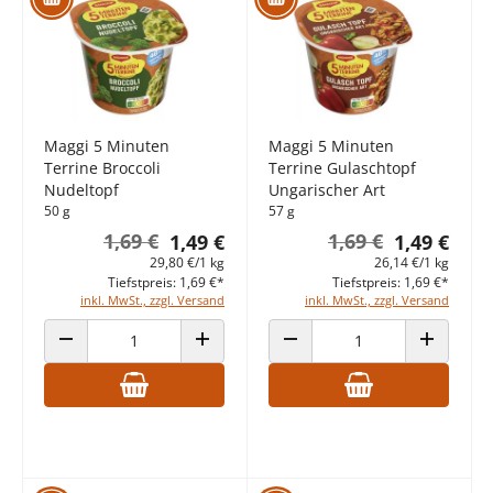
Maggi 5 Minuten
Maggi 5 Minuten
Terrine Broccoli
Terrine Gulaschtopf
Nudeltopf
Ungarischer Art
50 g
57 g
1,69 €
1,69 €
1,49 €
1,49 €
29,80 €/1 kg
26,14 €/1 kg
Tiefstpreis: 1,69 €*
Tiefstpreis: 1,69 €*
inkl. MwSt., zzgl. Versand
inkl. MwSt., zzgl. Versand
ANZAHL VERRINGERN
ANZAHL ERHÖHEN
ANZAHL VERRINGERN
ANZAHL E