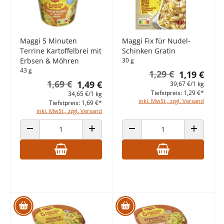
Maggi 5 Minuten
Maggi Fix für Nudel-
Terrine Kartoffelbrei mit
Schinken Gratin
Erbsen & Möhren
30 g
43 g
1,29 €
1,19 €
1,69 €
1,49 €
39,67 €/1 kg
Tiefstpreis: 1,29 €*
34,65 €/1 kg
inkl. MwSt., zzgl. Versand
Tiefstpreis: 1,69 €*
inkl. MwSt., zzgl. Versand
ANZAHL VERRINGERN
ANZAHL ERHÖHEN
ANZAHL VERRINGERN
ANZAHL E