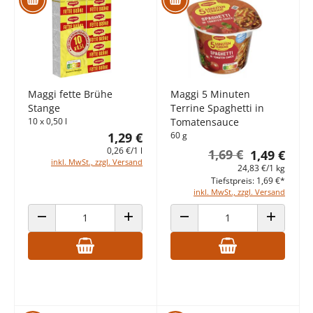
Maggi fette Brühe
Maggi 5 Minuten
Stange
Terrine Spaghetti in
10 x 0,50 l
Tomatensauce
1,29 €
60 g
0,26 €/1 l
1,69 €
1,49 €
inkl. MwSt., zzgl. Versand
24,83 €/1 kg
Tiefstpreis: 1,69 €*
inkl. MwSt., zzgl. Versand
ANZAHL VERRINGERN
ANZAHL ERHÖHEN
ANZAHL VERRINGERN
ANZAHL E