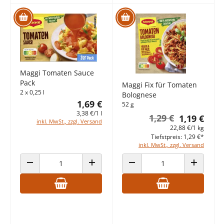
Maggi Tomaten Sauce
Pack
Maggi Fix für Tomaten
2 x 0,25 l
Bolognese
1,69 €
52 g
3,38 €/1 l
1,29 €
1,19 €
inkl. MwSt., zzgl. Versand
22,88 €/1 kg
Tiefstpreis: 1,29 €*
inkl. MwSt., zzgl. Versand
ANZAHL VERRINGERN
ANZAHL ERHÖHEN
ANZAHL VERRINGERN
ANZAHL E