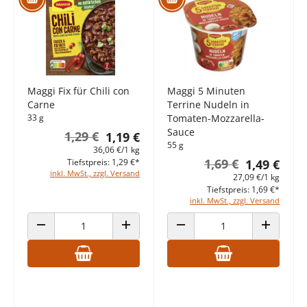
Maggi Fix für Chili con
Maggi 5 Minuten
Carne
Terrine Nudeln in
33 g
Tomaten-Mozzarella-
Sauce
1,29 €
1,19 €
55 g
36,06 €/1 kg
1,69 €
Tiefstpreis: 1,29 €*
1,49 €
inkl. MwSt., zzgl. Versand
27,09 €/1 kg
Tiefstpreis: 1,69 €*
inkl. MwSt., zzgl. Versand
ANZAHL VERRINGERN
ANZAHL ERHÖHEN
ANZAHL VERRINGERN
ANZAHL E