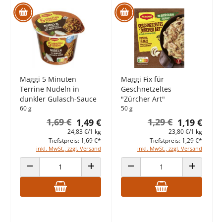
Maggi 5 Minuten
Maggi Fix für
Terrine Nudeln in
Geschnetzeltes
dunkler Gulasch-Sauce
"Zürcher Art"
60 g
50 g
1,69 €
1,29 €
1,49 €
1,19 €
24,83 €/1 kg
23,80 €/1 kg
Tiefstpreis: 1,69 €*
Tiefstpreis: 1,29 €*
inkl. MwSt., zzgl. Versand
inkl. MwSt., zzgl. Versand
ANZAHL VERRINGERN
ANZAHL ERHÖHEN
ANZAHL VERRINGERN
ANZAHL E