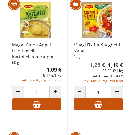
Maggi Guten Appetit
Maggi Fix für Spaghetti
traditionelle
Napoli
Kartoffelcremesuppe
42 g
60 g
1,29 €
1,19 €
1,09 €
28,33 €/1 kg
18,17 €/1 kg
Tiefstpreis: 1,29 €*
inkl. MwSt., zzgl. Versand
inkl. MwSt., zzgl. Versand
ANZAHL VERRINGERN
ANZAHL ERHÖHEN
ANZAHL VERRINGERN
ANZAHL E