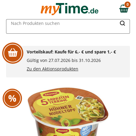
Zum Hauptinhalt springen
0
0,00 €
Zur Navigation springen
MAIN MENU
Nach Produkten suchen
Zur Suche springen
Vorteilskauf: Kaufe für 6,- € und spare 1,- €
Gültig von 27.07.2026 bis 31.10.2026
Zu den Aktionsprodukten