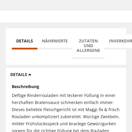
DETAILS
NÄHRWERTE
ZUTATEN
INVERKEH
UND
ALLERGENE
DETAILS
Beschreibung
Deftige Rinderrouladen mit leckerer Füllung in einer
herzhaften Bratensauce schmecken einfach immer.
Dieses beliebte Fleischgericht ist mit Maggi fix & frisch
Rouladen unkompliziert zubereitet. Würzige Zwiebeln,
milder Frühstücksspeck und knackige Gewürzgurken
sorgen für die richtige Füllung bei dem Rouladen