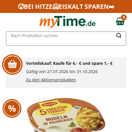
Zum Hauptinhalt springen
🥵BEI HITZE🥶EISKALT SPAREN➡️
Zur Navigation springen
0
Zur Suche springen
0,00 €
MAIN MENU
Nach Produkten suchen
Vorteilskauf: Kaufe für 6,- € und spare 1,- €
Gültig von 27.07.2026 bis 31.10.2026
Zu den Aktionsprodukten