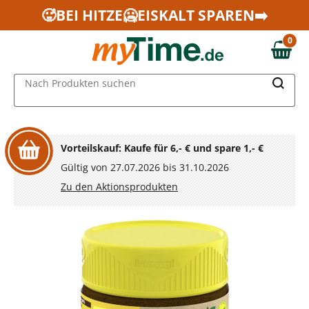
Zum Hauptinhalt springen
🥵BEI HITZE🥶EISKALT SPAREN➡️
Zur Navigation springen
0
Zur Suche springen
0,00 €
MAIN MENU
Nach Produkten suchen
Vorteilskauf: Kaufe für 6,- € und spare 1,- €
Gültig von 27.07.2026 bis 31.10.2026
Zu den Aktionsprodukten