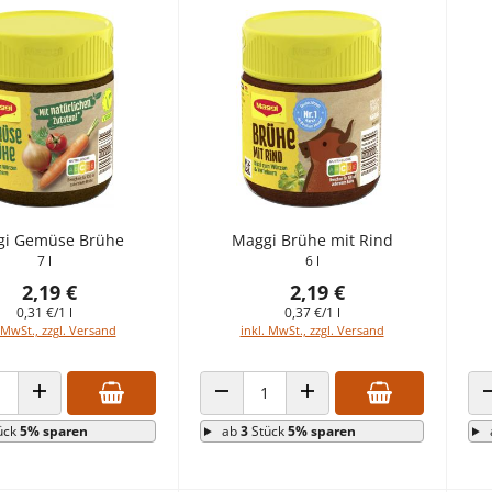
i Gemüse Brühe
Maggi Brühe mit Rind
7 l
6 l
2,19 €
2,19 €
0,31 €/1 l
0,37 €/1 l
 MwSt., zzgl. Versand
inkl. MwSt., zzgl. Versand
 VERRINGERN
ANZAHL ERHÖHEN
ANZAHL VERRINGERN
ANZAHL ERHÖHEN
ück
5% sparen
ab
3
Stück
5% sparen