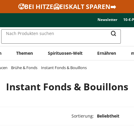
🥵BEI HITZE🥶EISKALT SPAREN➡️
Newsletter
10-€-
Nach Produkten suchen
n
Themen
Spirituosen-Welt
Ernähren
m
ucen
Brühe & Fonds
Instant Fonds & Bouillons
Instant Fonds & Bouillons
Sortierung:
Beliebtheit
dukte ausgewählt