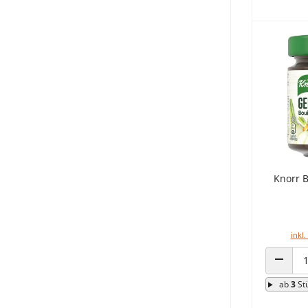
Knorr 
inkl.
ANZAHL
ab
3
St