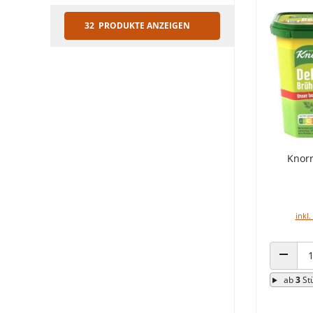
32 PRODUKTE ANZEIGEN
Knorr
inkl.
ANZAHL
ab
3
St