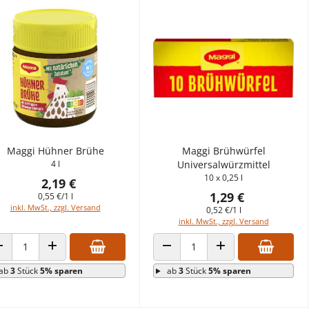
Maggi Hühner Brühe
Maggi Brühwürfel
4 l
Universalwürzmittel
10 x 0,25 l
2,19 €
1,29 €
0,55 €/1 l
inkl. MwSt., zzgl. Versand
0,52 €/1 l
inkl. MwSt., zzgl. Versand
ANZAHL VERRINGERN
ANZAHL ERHÖHEN
ANZAHL VERRINGERN
ANZAHL ERHÖHEN
ab
3
Stück
5% sparen
ab
3
Stück
5% sparen