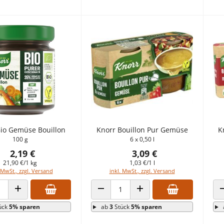
Bio Gemüse Bouillon
Knorr Bouillon Pur Gemüse
K
100 g
6 x 0,50 l
2,19 €
3,09 €
21,90 €/1 kg
1,03 €/1 l
 MwSt., zzgl. Versand
inkl. MwSt., zzgl. Versand
 VERRINGERN
ANZAHL ERHÖHEN
ANZAHL VERRINGERN
ANZAHL ERHÖHEN
ück
5% sparen
ab
3
Stück
5% sparen