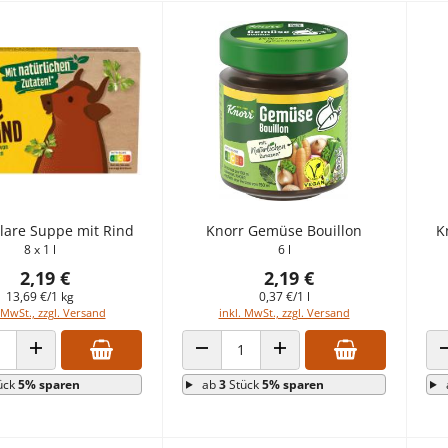
lare Suppe mit Rind
Knorr Gemüse Bouillon
K
8 x 1 l
6 l
2,19 €
2,19 €
13,69 €/1 kg
0,37 €/1 l
 MwSt., zzgl. Versand
inkl. MwSt., zzgl. Versand
 VERRINGERN
ANZAHL ERHÖHEN
ANZAHL VERRINGERN
ANZAHL ERHÖHEN
ück
5% sparen
ab
3
Stück
5% sparen