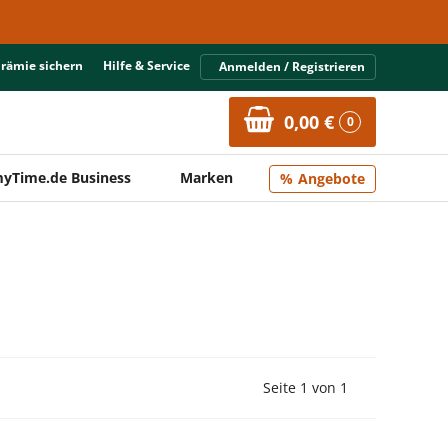
Prämie sichern
Hilfe & Service
Anmelden / Registrieren
0,00 €
0
yTime.de Business
Marken
Angebote
Vorherige Seite
Nächste Seit
Seite 1 von 1