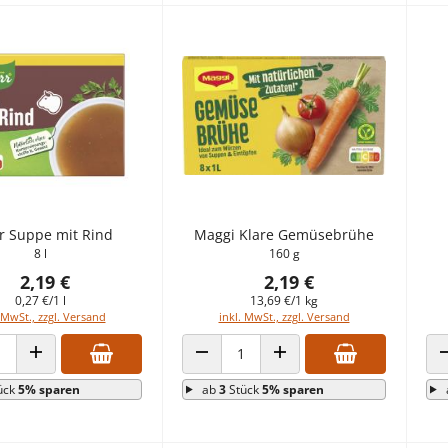
r Suppe mit Rind
Maggi Klare Gemüsebrühe
8 l
160 g
2,19 €
2,19 €
0,27 €/1 l
13,69 €/1 kg
 MwSt., zzgl. Versand
inkl. MwSt., zzgl. Versand
 VERRINGERN
ANZAHL ERHÖHEN
ANZAHL VERRINGERN
ANZAHL ERHÖHEN
ück
5% sparen
ab
3
Stück
5% sparen