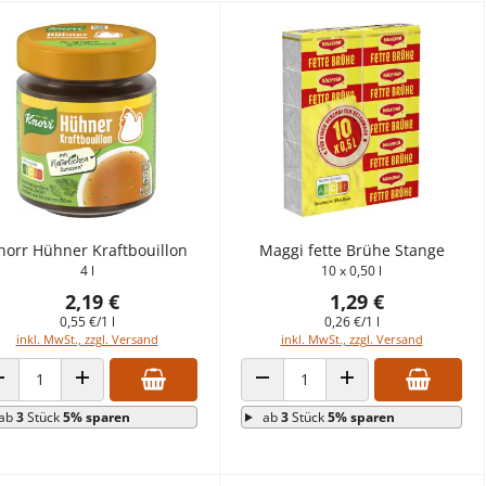
norr Hühner Kraftbouillon
Maggi fette Brühe Stange
4 l
10 x 0,50 l
2,19 €
1,29 €
0,55 €/1 l
0,26 €/1 l
inkl. MwSt., zzgl. Versand
inkl. MwSt., zzgl. Versand
ANZAHL VERRINGERN
ANZAHL ERHÖHEN
ANZAHL VERRINGERN
ANZAHL ERHÖHEN
ab
3
Stück
5% sparen
ab
3
Stück
5% sparen