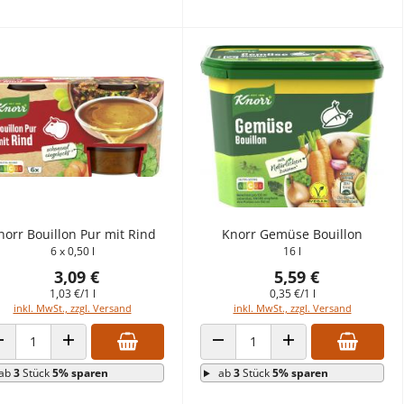
norr Bouillon Pur mit Rind
Knorr Gemüse Bouillon
6 x 0,50 l
16 l
3,09 €
5,59 €
1,03 €/1 l
0,35 €/1 l
inkl. MwSt., zzgl. Versand
inkl. MwSt., zzgl. Versand
ANZAHL VERRINGERN
ANZAHL ERHÖHEN
ANZAHL VERRINGERN
ANZAHL ERHÖHEN
ab
3
Stück
5% sparen
ab
3
Stück
5% sparen