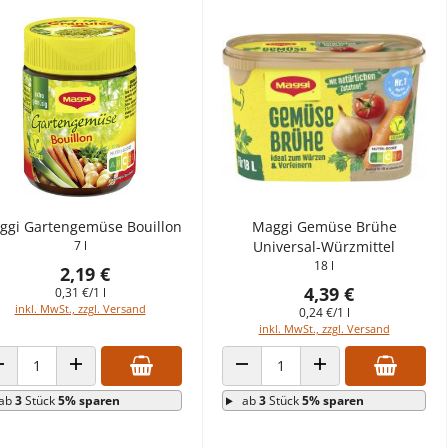
ggi Gartengemüse Bouillon
Maggi Gemüse Brühe
7 l
Universal-Würzmittel
18 l
2,19 €
4,39 €
0,31 €/1 l
inkl. MwSt., zzgl. Versand
0,24 €/1 l
inkl. MwSt., zzgl. Versand
ANZAHL VERRINGERN
ANZAHL ERHÖHEN
ANZAHL VERRINGERN
ANZAHL ERHÖHEN
ab
3
Stück
5% sparen
ab
3
Stück
5% sparen