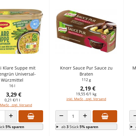
 Klare Suppe mit
Knorr Sauce Pur Sauce zu
M
ngrün Universal-
Braten
Würzmittel
112 g
16 l
2,19 €
3,29 €
19,55 €/1 kg
inkl. MwSt., zzgl. Versand
0,21 €/1 l
 MwSt., zzgl. Versand
 VERRINGERN
ANZAHL ERHÖHEN
ANZAHL VERRINGERN
ANZAHL ERHÖHEN
ück
5% sparen
ab
3
Stück
5% sparen