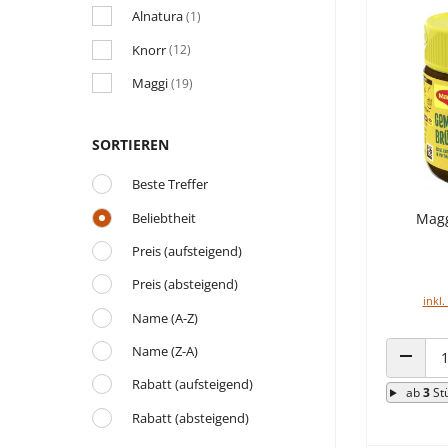
Alnatura
(1)
Knorr
(12)
Maggi
(19)
SORTIEREN
Beste Treffer
Beliebtheit
Magg
Preis (aufsteigend)
Preis (absteigend)
inkl.
Name (A-Z)
Name (Z-A)
ANZAHL
Rabatt (aufsteigend)
ab
3
St
Rabatt (absteigend)