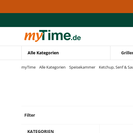
Zum Hauptinhalt springen
Zur Navigation springen
Zur Suche springen
Alle Kategorien
Grille
myTime
Alle Kategorien
Speisekammer
Ketchup, Senf & Sa
Filter
32 Pro
KATEGORIEN