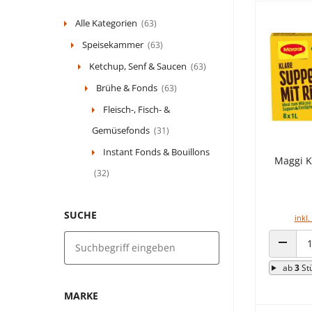
Alle Kategorien
(63)
Speisekammer
(63)
Ketchup, Senf & Saucen
(63)
Brühe & Fonds
(63)
Fleisch-, Fisch- &
Gemüsefonds
(31)
Instant Fonds & Bouillons
Maggi K
(32)
SUCHE
inkl.
ANZAHL
ab
3
St
MARKE