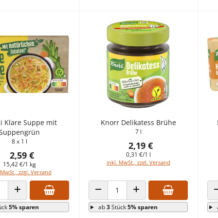
 Klare Suppe mit
Knorr Delikatess Brühe
Suppengrün
7 l
8 x 1 l
2,19 €
2,59 €
0,31 €/1 l
inkl. MwSt., zzgl. Versand
15,42 €/1 kg
 MwSt., zzgl. Versand
 VERRINGERN
ANZAHL ERHÖHEN
ANZAHL VERRINGERN
ANZAHL ERHÖHEN
ück
5% sparen
ab
3
Stück
5% sparen