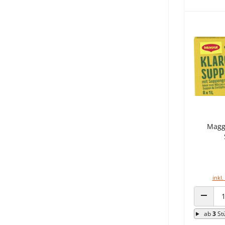
Maggi
inkl.
ANZAHL
ab
3
St