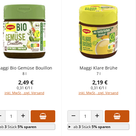
aggi Bio Gemüse Bouillon
Maggi Klare Brühe
8 l
7 l
2,49 €
2,19 €
0,31 €/1 l
0,31 €/1 l
inkl. MwSt., zzgl. Versand
inkl. MwSt., zzgl. Versand
ANZAHL VERRINGERN
ANZAHL ERHÖHEN
ANZAHL VERRINGERN
ANZAHL ERHÖHEN
ab
3
Stück
5% sparen
ab
3
Stück
5% sparen