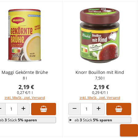
Maggi Gekörnte Brühe
Knorr Bouillon mit Rind
8 l
7,50 l
2,19 €
2,19 €
0,27 €/1 l
0,29 €/1 l
inkl. MwSt., zzgl. Versand
inkl. MwSt., zzgl. Versand
ANZAHL VERRINGERN
ANZAHL ERHÖHEN
ANZAHL VERRINGERN
ANZAHL ERHÖHEN
ab
3
Stück
5% sparen
ab
3
Stück
5% sparen
WARE