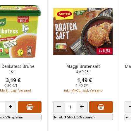
 Delikatess Brühe
Maggi Bratensaft
Ma
16 l
4 x 0,25 l
3,19 €
1,49 €
0,20 €/1 l
1,49 €/1 l
 MwSt., zzgl. Versand
inkl. MwSt., zzgl. Versand
 VERRINGERN
ANZAHL ERHÖHEN
ANZAHL VERRINGERN
ANZAHL ERHÖHEN
ück
5% sparen
ab
3
Stück
5% sparen