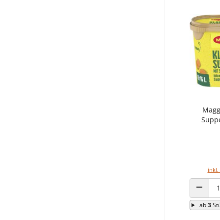
Maggi
Suppe
inkl.
ANZAHL
ab
3
St