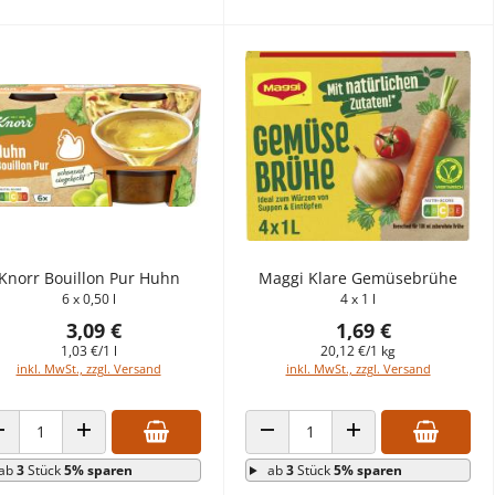
Knorr Bouillon Pur Huhn
Maggi Klare Gemüsebrühe
6 x 0,50 l
4 x 1 l
3,09 €
1,69 €
1,03 €/1 l
20,12 €/1 kg
inkl. MwSt., zzgl. Versand
inkl. MwSt., zzgl. Versand
ANZAHL VERRINGERN
ANZAHL ERHÖHEN
ANZAHL VERRINGERN
ANZAHL ERHÖHEN
ab
3
Stück
5% sparen
ab
3
Stück
5% sparen