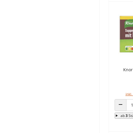
Knor
inkl.
ANZAHL
ab
3
St