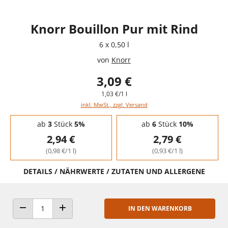
Knorr Bouillon Pur mit Rind
6 x 0,50 l
von
Knorr
3,09 €
1,03 €/1 l
inkl. MwSt., zzgl. Versand
Staffelpreise - Mengenrabatt
ab
3
Stück
5%
ab
6
Stück
10%
2,94 €
2,79 €
(0,98 €/1 l)
(0,93 €/1 l)
DETAILS / NÄHRWERTE / ZUTATEN UND ALLERGENE
IN DEN WARENKORB
ANZAHL VERRINGERN
ANZAHL ERHÖHEN