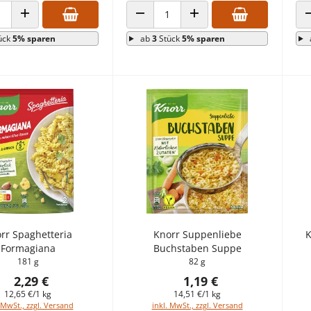
 VERRINGERN
ANZAHL ERHÖHEN
ANZAHL VERRINGERN
ANZAHL ERHÖHEN
ück
5% sparen
ab
3
Stück
5% sparen
rr Spaghetteria
Knorr Suppenliebe
K
Formagiana
Buchstaben Suppe
181 g
82 g
2,29 €
1,19 €
12,65 €/1 kg
14,51 €/1 kg
 MwSt., zzgl. Versand
inkl. MwSt., zzgl. Versand