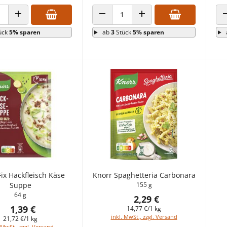
 VERRINGERN
ANZAHL ERHÖHEN
ANZAHL VERRINGERN
ANZAHL ERHÖHEN
ück
5% sparen
ab
3
Stück
5% sparen
ix Hackfleisch Käse
Knorr Spaghetteria Carbonara
Suppe
155 g
64 g
2,29 €
1,39 €
14,77 €/1 kg
inkl. MwSt., zzgl. Versand
21,72 €/1 kg
 MwSt., zzgl. Versand