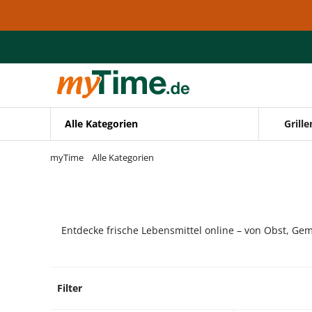
Zum Hauptinhalt springen
Zur Navigation springen
Zur Suche springen
Alle Kategorien
Grille
myTime
Alle Kategorien
Entdecke frische Lebensmittel online – von Obst, Gem
Filter
152 Pr