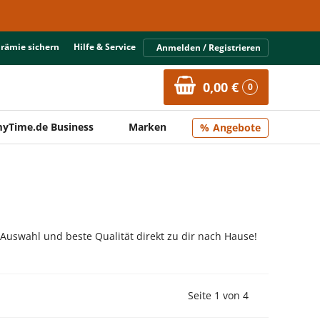
Prämie sichern
Hilfe & Service
Anmelden / Registrieren
0,00 €
0
yTime.de Business
Marken
Angebote
 Auswahl und beste Qualität direkt zu dir nach Hause!
Vorherige Seite
Nächste Seit
Seite 1 von 4