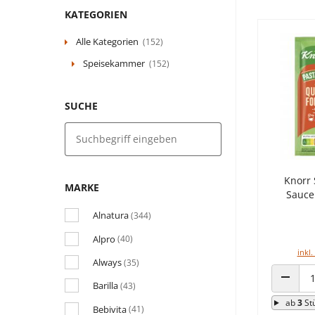
KATEGORIEN
Alle Kategorien
(152)
Speisekammer
(152)
SUCHE
Knorr 
MARKE
Sauce
Alnatura
(344)
Alpro
(40)
inkl.
Always
(35)
Barilla
(43)
ANZAHL
ab
3
St
Bebivita
(41)