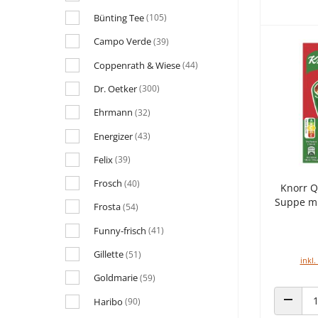
Bünting Tee
(105)
Campo Verde
(39)
Coppenrath & Wiese
(44)
Dr. Oetker
(300)
Ehrmann
(32)
Energizer
(43)
Felix
(39)
Frosch
(40)
Knorr Q
Suppe mi
Frosta
(54)
Funny-frisch
(41)
Gillette
(51)
inkl.
Goldmarie
(59)
Haribo
(90)
ANZAHL