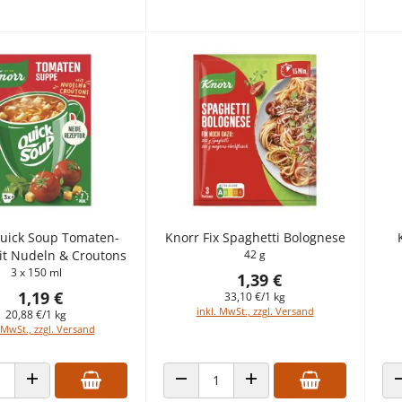
uick Soup Tomaten-
Knorr Fix Spaghetti Bolognese
t Nudeln & Croutons
42 g
3 x 150 ml
1,39 €
1,19 €
33,10 €/1 kg
inkl. MwSt., zzgl. Versand
20,88 €/1 kg
 MwSt., zzgl. Versand
 VERRINGERN
ANZAHL ERHÖHEN
ANZAHL VERRINGERN
ANZAHL ERHÖHEN