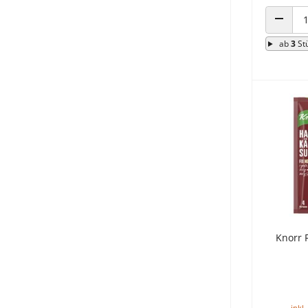
ANZAHL
ab
3
St
Knorr F
inkl.