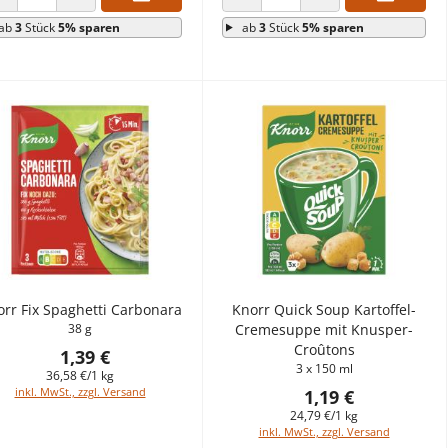
ANZAHL VERRINGERN
ANZAHL ERHÖHEN
ANZAHL VERRINGERN
ANZAHL ERHÖHEN
ab
3
Stück
5% sparen
ab
3
Stück
5% sparen
rr Fix Spaghetti Carbonara
Knorr Quick Soup Kartoffel-
38 g
Cremesuppe mit Knusper-
Croûtons
1,39 €
3 x 150 ml
36,58 €/1 kg
inkl. MwSt., zzgl. Versand
1,19 €
24,79 €/1 kg
inkl. MwSt., zzgl. Versand