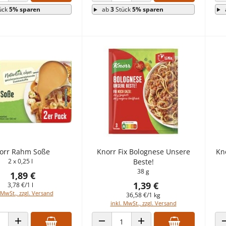
 VERRINGERN
ANZAHL ERHÖHEN
ANZAHL VERRINGERN
ANZAHL ERHÖHEN
ück
5% sparen
ab
3
Stück
5% sparen
orr Rahm Soße
Knorr Fix Bolognese Unsere
Kn
2 x 0,25 l
Beste!
38 g
1,89 €
1,39 €
3,78 €/1 l
 MwSt., zzgl. Versand
36,58 €/1 kg
inkl. MwSt., zzgl. Versand