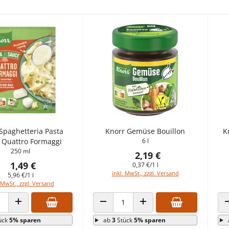
Spaghetteria Pasta
Knorr Gemüse Bouillon
K
 Quattro Formaggi
6 l
250 ml
2,19 €
1,49 €
0,37 €/1 l
inkl. MwSt., zzgl. Versand
5,96 €/1 l
 MwSt., zzgl. Versand
 VERRINGERN
ANZAHL ERHÖHEN
ANZAHL VERRINGERN
ANZAHL ERHÖHEN
ück
5% sparen
ab
3
Stück
5% sparen