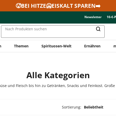
🥵BEI HITZE🥶EISKALT SPAREN➡️
Newsletter
10-€-
Nach Produkten suchen
n
Themen
Spirituosen-Welt
Ernähren
m
Alle Kategorien
üse und Fleisch bis hin zu Getränken, Snacks und Feinkost. Große
Sortierung:
Beliebtheit
odukte ausgewählt