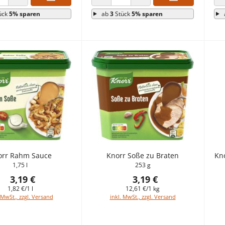
 VERRINGERN
ANZAHL ERHÖHEN
ANZAHL VERRINGERN
ANZAHL ERHÖHEN
ück
5% sparen
ab
3
Stück
5% sparen
orr Rahm Sauce
Knorr Soße zu Braten
Kno
1,75 l
253 g
3,19 €
3,19 €
1,82 €/1 l
12,61 €/1 kg
 MwSt., zzgl. Versand
inkl. MwSt., zzgl. Versand