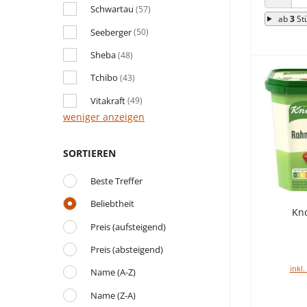
ANZAHL
Schwartau
(57)
ab
3
St
Seeberger
(50)
Sheba
(48)
Tchibo
(43)
Vitakraft
(49)
weniger anzeigen
SORTIEREN
Beste Treffer
Beliebtheit
Kn
Preis (aufsteigend)
Preis (absteigend)
inkl.
Name (A-Z)
Name (Z-A)