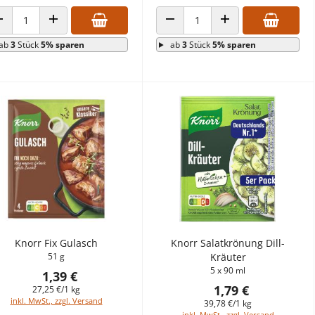
ANZAHL VERRINGERN
ANZAHL ERHÖHEN
ANZAHL VERRINGERN
ANZAHL ERHÖHEN
ab
3
Stück
5% sparen
ab
3
Stück
5% sparen
Knorr Fix Gulasch
Knorr Salatkrönung Dill-
51 g
Kräuter
5 x 90 ml
1,39 €
1,79 €
27,25 €/1 kg
inkl. MwSt., zzgl. Versand
39,78 €/1 kg
inkl. MwSt., zzgl. Versand