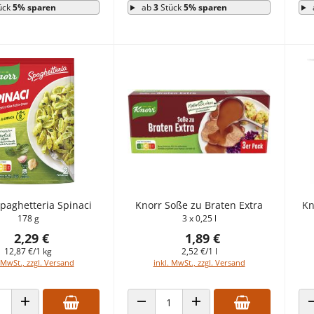
ück
5% sparen
ab
3
Stück
5% sparen
paghetteria Spinaci
Knorr Soße zu Braten Extra
Kn
178 g
3 x 0,25 l
2,29 €
1,89 €
12,87 €/1 kg
2,52 €/1 l
 MwSt., zzgl. Versand
inkl. MwSt., zzgl. Versand