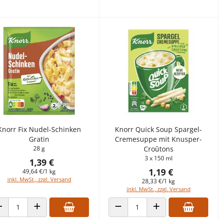
Knorr Fix Nudel-Schinken
Knorr Quick Soup Spargel-
Gratin
Cremesuppe mit Knusper-
28 g
Croûtons
3 x 150 ml
1,39 €
1,19 €
49,64 €/1 kg
inkl. MwSt., zzgl. Versand
28,33 €/1 kg
inkl. MwSt., zzgl. Versand
ANZAHL VERRINGERN
ANZAHL ERHÖHEN
ANZAHL VERRINGERN
ANZAHL ERHÖHEN