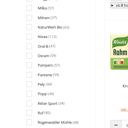
ANZAHL
ab
3
St
Milka
(57)
Milram
(37)
NaturWert Bio
(63)
Nivea
(113)
Oral-B
(47)
Osram
(59)
Pampers
(57)
Pantene
(59)
Pely
(44)
Kn
Popp
(49)
Ritter Sport
(34)
inkl.
Ruf
(80)
Rügenwalder Mühle
(48)