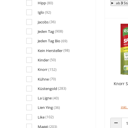
Hipp
(80)
ab
3
St
Iglo
(92)
Jacobs
(36)
Jeden Tag
(908)
Jeden Tag Bio
(69)
Kein Hersteller
(98)
Kinder
(50)
Knorr
(152)
Kühne
(70)
Knorr S
Küstengold
(283)
La Ligne
(40)
inkl.
Lien Ying
(36)
Like
(102)
Maggi
(203)