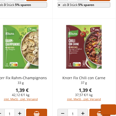
ANZAHL VERRINGERN
ANZAHL ERHÖHEN
ANZAHL VERRINGERN
ANZAHL ERHÖHEN
ab
3
Stück
5% sparen
ab
3
Stück
5% sparen
orr Fix Rahm-Champignons
Knorr Fix Chili con Carne
33 g
37 g
1,39 €
1,39 €
42,12 €/1 kg
37,57 €/1 kg
inkl. MwSt., zzgl. Versand
inkl. MwSt., zzgl. Versand
WARE