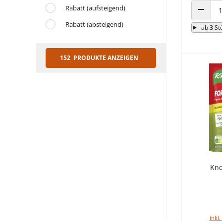
Rabatt (aufsteigend)
ANZAHL
Rabatt (absteigend)
ab
3
St
152 PRODUKTE ANZEIGEN
Kno
inkl.