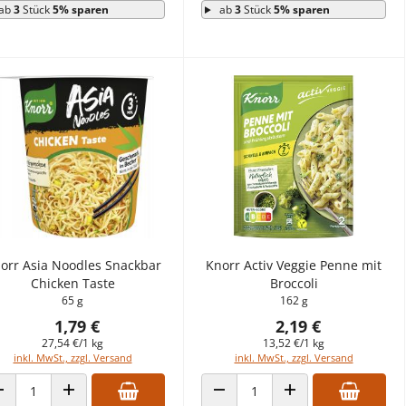
ab
3
Stück
5% sparen
ab
3
Stück
5% sparen
orr Asia Noodles Snackbar
Knorr Activ Veggie Penne mit
Chicken Taste
Broccoli
65 g
162 g
1,79 €
2,19 €
27,54 €/1 kg
13,52 €/1 kg
inkl. MwSt., zzgl. Versand
inkl. MwSt., zzgl. Versand