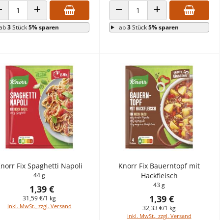
ANZAHL VERRINGERN
ANZAHL ERHÖHEN
ANZAHL VERRINGERN
ANZAHL ERHÖHEN
ab
3
Stück
5% sparen
ab
3
Stück
5% sparen
norr Fix Spaghetti Napoli
Knorr Fix Bauerntopf mit
44 g
Hackfleisch
43 g
1,39 €
1,39 €
31,59 €/1 kg
inkl. MwSt., zzgl. Versand
32,33 €/1 kg
inkl. MwSt., zzgl. Versand