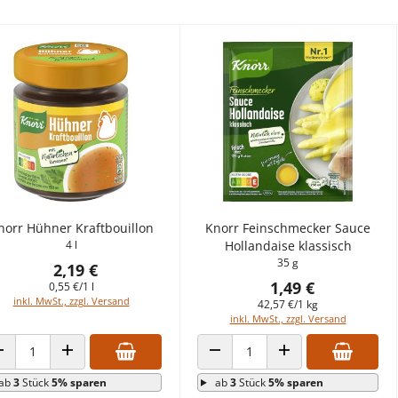
norr Hühner Kraftbouillon
Knorr Feinschmecker Sauce
4 l
Hollandaise klassisch
35 g
2,19 €
1,49 €
0,55 €/1 l
inkl. MwSt., zzgl. Versand
42,57 €/1 kg
inkl. MwSt., zzgl. Versand
ANZAHL VERRINGERN
ANZAHL ERHÖHEN
ANZAHL VERRINGERN
ANZAHL ERHÖHEN
ab
3
Stück
5% sparen
ab
3
Stück
5% sparen