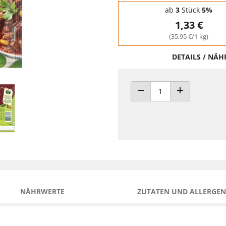
Staffelpreise - Mengenrabatt
ab
3
Stück
5%
1,33 €
(35,95 €/1 kg)
DETAILS / NÄ
ANZAHL VERRINGERN
ANZAHL ERHÖH
NÄHRWERTE
ZUTATEN UND ALLERGEN