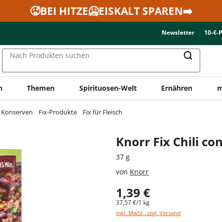
🥵BEI HITZE🥶EISKALT SPAREN➡️
Newsletter
10-€-
Nach Produkten suchen
n
Themen
Spirituosen-Welt
Ernähren
m
& Konserven
Fix-Produkte
Fix für Fleisch
Knorr Fix Chili co
37 g
von
Knorr
1,39 €
37,57 €/1 kg
inkl. MwSt., zzgl. Versand