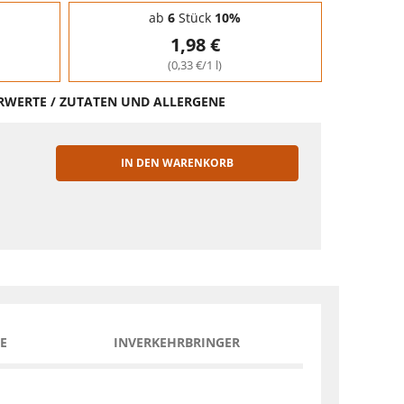
ab
6
Stück
10%
1,98 €
(0,33 €/1 l)
HRWERTE / ZUTATEN UND ALLERGENE
IN DEN WARENKORB
EN
E
INVERKEHRBRINGER