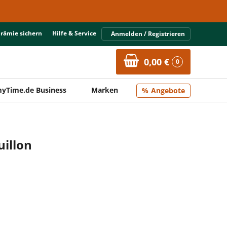
Prämie sichern
Hilfe & Service
Anmelden / Registrieren
0,00 €
0
yTime.de Business
Marken
Angebote
illon