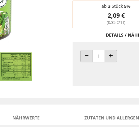
Staffelpreise - Mengenrabatt
ab
3
Stück
5%
2,09 €
(0,35 €/1 l)
DETAILS / NÄ
ANZAHL VERRINGERN
ANZAHL ERHÖH
NÄHRWERTE
ZUTATEN UND ALLERGEN