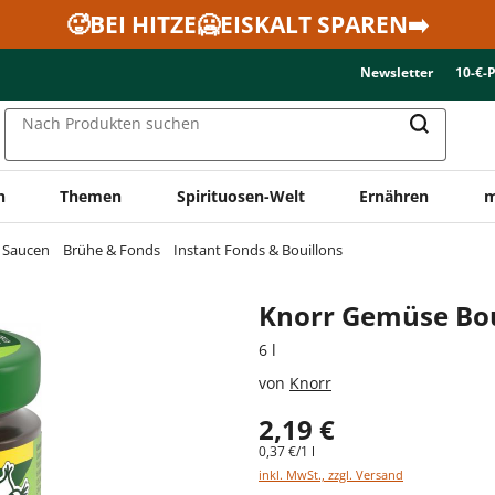
🥵BEI HITZE🥶EISKALT SPAREN➡️
Newsletter
10-€-
Nach Produkten suchen
n
Themen
Spirituosen-Welt
Ernähren
m
& Saucen
Brühe & Fonds
Instant Fonds & Bouillons
Knorr Gemüse Bou
6 l
von
Knorr
2,19 €
0,37 €/1 l
inkl. MwSt., zzgl. Versand