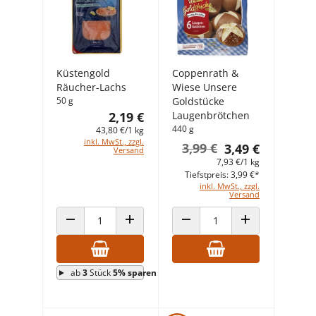
Küstengold
Coppenrath &
Räucher-Lachs
Wiese Unsere
50 g
Goldstücke
2,19 €
Laugenbrötchen
440 g
43,80 €/1 kg
inkl. MwSt., zzgl.
3,99 €
3,49 €
Versand
7,93 €/1 kg
Tiefstpreis: 3,99 €*
inkl. MwSt., zzgl.
Versand
ANZAHL VERRINGERN
ANZAHL ERHÖHEN
ANZAHL VERRINGERN
ANZAHL ERHÖHEN
ab
3
Stück
5% sparen