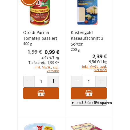
Oro di Parma
Küstengold
Tomaten passiert
Käseaufschnitt 3
400 g
Sorten
250 g
1,99 €
0,99 €
2,39 €
2,48 €/1 kg
9,56 €/1 kg
Tiefstpreis: 1,99 €*
inkl. MwSt., zzgl.
inkl. MwSt., zzgl.
Versand
Versand
ANZAHL VERRINGERN
ANZAHL ERHÖHEN
ANZAHL VERRINGERN
ANZAHL ERHÖHEN
ab
3
Stück
5% sparen