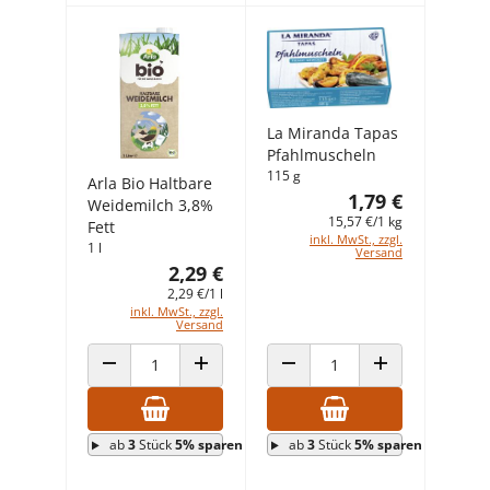
La Miranda Tapas
Pfahlmuscheln
115 g
Arla Bio Haltbare
1,79 €
Weidemilch 3,8%
15,57 €/1 kg
Fett
inkl. MwSt., zzgl.
1 l
Versand
2,29 €
2,29 €/1 l
inkl. MwSt., zzgl.
Versand
ANZAHL VERRINGERN
ANZAHL ERHÖHEN
ANZAHL VERRINGERN
ANZAHL ERHÖHEN
ab
3
Stück
5% sparen
ab
3
Stück
5% sparen