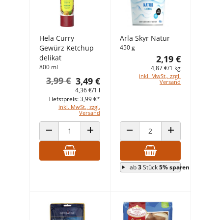
Hela Curry
Arla Skyr Natur
Gewürz Ketchup
450 g
delikat
2,19 €
800 ml
4,87 €/1 kg
inkl. MwSt., zzgl.
3,99 €
3,49 €
Versand
4,36 €/1 l
Tiefstpreis: 3,99 €*
inkl. MwSt., zzgl.
Versand
ANZAHL VERRINGERN
ANZAHL ERHÖHEN
ANZAHL VERRINGERN
ANZAHL ERHÖHEN
ab
3
Stück
5% sparen