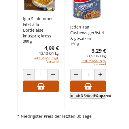
Iglo Schlemmer
Filet à la
Jeden Tag
Bordelaise
Cashews geröstet
knusprig kross
& gesalzen
380 g
150 g
4,99 €
3,29 €
13,13 €/1 kg
21,93 €/1 kg
inkl. MwSt., zzgl.
inkl. MwSt., zzgl.
Versand
Versand
ANZAHL VERRINGERN
ANZAHL ERHÖHEN
ANZAHL VERRINGERN
ANZAHL ERHÖHEN
ab
3
Stück
5% sparen
* Niedrigster Preis der letzten 30 Tage