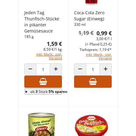
Jeden Tag
Coca-Cola Zero
Thunfisch-Stücke
Sugar (Einweg)
in pikanter
330 ml
Gemüsesauce
1,19 €
0,99 €
185 g
3,00 €/1 l
1,59 €
(+ Pfand 0,25 €)
8,59 €/1 kg
Tiefstpreis: 1,19 €*
inkl. MwSt., zzgl.
inkl. MwSt., zzgl.
Versand
Versand
ANZAHL VERRINGERN
ANZAHL ERHÖHEN
ANZAHL VERRINGERN
ANZAHL ERHÖHEN
ab
3
Stück
5% sparen