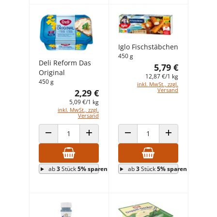
Iglo Fischstäbchen
450 g
Deli Reform Das
5,79 €
Original
12,87 €/1 kg
450 g
inkl. MwSt., zzgl.
Versand
2,29 €
5,09 €/1 kg
inkl. MwSt., zzgl.
Versand
ANZAHL VERRINGERN
ANZAHL ERHÖHEN
ANZAHL VERRINGERN
ANZAHL ERHÖHEN
ab
3
Stück
5% sparen
ab
3
Stück
5% sparen