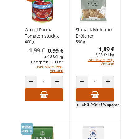
Oro di Parma
Sinnack Mehrkorn
Tomaten stückig
Brötchen
400 g
560 g
1,89 €
1,99 €
0,99 €
3,38 €/1 kg
2,48 €/1 kg
inkl. MwSt., zzgl.
Tiefstpreis: 1,99 €*
Versand
inkl. MwSt., zzgl.
Versand
ANZAHL VERRINGERN
ANZAHL ERHÖHEN
ANZAHL VERRINGERN
ANZAHL ERHÖHEN
ab
3
Stück
5% sparen