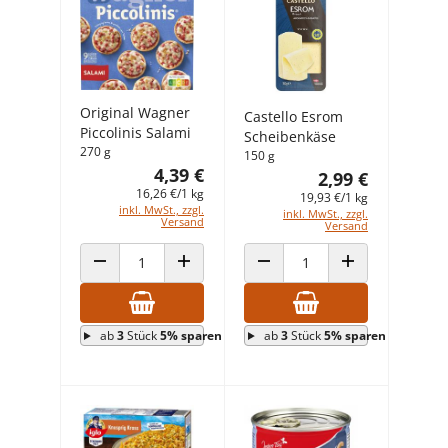
Original Wagner
Castello Esrom
Piccolinis Salami
Scheibenkäse
270 g
150 g
4,39 €
2,99 €
16,26 €/1 kg
19,93 €/1 kg
inkl. MwSt., zzgl.
inkl. MwSt., zzgl.
Versand
Versand
ANZAHL VERRINGERN
ANZAHL ERHÖHEN
ANZAHL VERRINGERN
ANZAHL ERHÖHEN
ab
3
Stück
5% sparen
ab
3
Stück
5% sparen