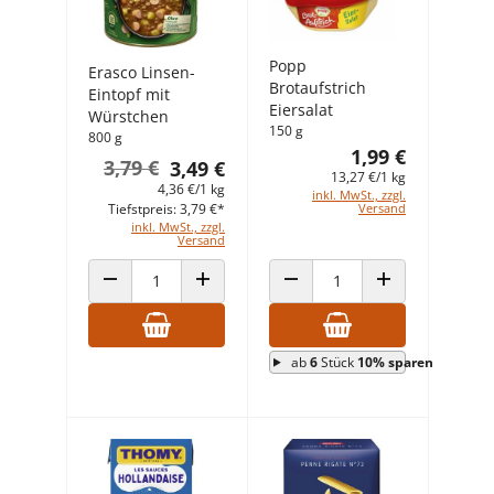
Popp
Erasco Linsen-
Brotaufstrich
Eintopf mit
Eiersalat
Würstchen
150 g
800 g
1,99 €
3,79 €
3,49 €
13,27 €/1 kg
4,36 €/1 kg
inkl. MwSt., zzgl.
Tiefstpreis: 3,79 €*
Versand
inkl. MwSt., zzgl.
Versand
ANZAHL VERRINGERN
ANZAHL ERHÖHEN
ANZAHL VERRINGERN
ANZAHL ERHÖHEN
ab
6
Stück
10% sparen