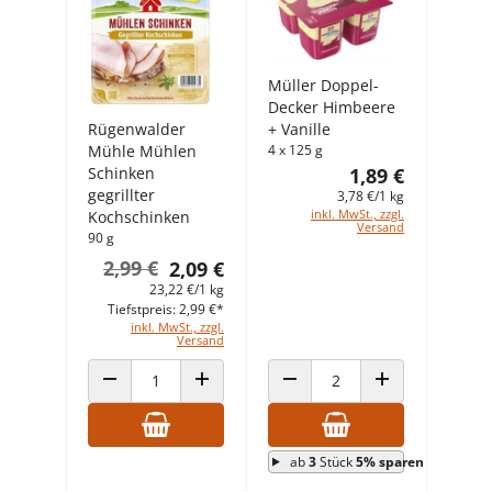
Müller Doppel-
Decker Himbeere
Rügenwalder
+ Vanille
Mühle Mühlen
4 x 125 g
Schinken
1,89 €
gegrillter
3,78 €/1 kg
inkl. MwSt., zzgl.
Kochschinken
Versand
90 g
2,99 €
2,09 €
23,22 €/1 kg
Tiefstpreis: 2,99 €*
inkl. MwSt., zzgl.
Versand
ANZAHL VERRINGERN
ANZAHL ERHÖHEN
ANZAHL VERRINGERN
ANZAHL ERHÖHEN
ab
3
Stück
5% sparen