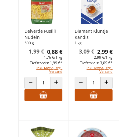
Delverde Fusilli
Diamant Kluntje
Nudeln
Kandis
500 g
1 kg
1,99 €
3,09 €
0,88 €
2,99 €
1,76 €/1 kg
2,99 €/1 kg
Tiefstpreis: 1,99 €*
Tiefstpreis: 3,09 €*
inkl. MwSt., zzgl.
inkl. MwSt., zzgl.
Versand
Versand
ANZAHL VERRINGERN
ANZAHL ERHÖHEN
ANZAHL VERRINGERN
ANZAHL ERHÖHEN