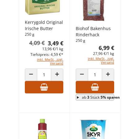
Kerrygold Original
Irische Butter
Biohof Bakenhus
250 g
Rinderhack
250 g
4,09 €
3,49 €
6,99 €
13,96 €/1 kg
27,96 €/1 kg
Tiefstpreis: 4,59 €*
inkl. MwSt., zzgl.
inkl. MwSt., zzgl.
Versand
Versand
ANZAHL VERRINGERN
ANZAHL ERHÖHEN
ANZAHL VERRINGERN
ANZAHL ERHÖHEN
ab
3
Stück
5% sparen