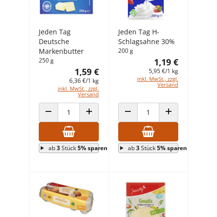
Jeden Tag
Jeden Tag H-
Deutsche
Schlagsahne 30%
Markenbutter
200 g
250 g
1,19 €
1,59 €
5,95 €/1 kg
inkl. MwSt., zzgl.
6,36 €/1 kg
Versand
inkl. MwSt., zzgl.
Versand
ANZAHL VERRINGERN
ANZAHL ERHÖHEN
ANZAHL VERRINGERN
ANZAHL ERHÖHEN
ab
3
Stück
5% sparen
ab
3
Stück
5% sparen