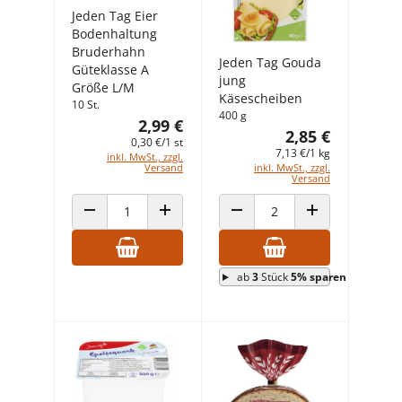
Jeden Tag Eier
Bodenhaltung
Bruderhahn
Jeden Tag Gouda
Güteklasse A
jung
Größe L/M
Käsescheiben
10 St.
400 g
2,99 €
2,85 €
0,30 €/1 st
7,13 €/1 kg
inkl. MwSt., zzgl.
inkl. MwSt., zzgl.
Versand
Versand
ANZAHL VERRINGERN
ANZAHL ERHÖHEN
ANZAHL VERRINGERN
ANZAHL ERHÖHEN
ab
3
Stück
5% sparen