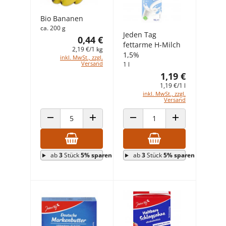
Bio Bananen
ca. 200 g
Jeden Tag
0,44 €
fettarme H-Milch
2,19 €/1 kg
1,5%
inkl. MwSt., zzgl.
Versand
1 l
1,19 €
1,19 €/1 l
inkl. MwSt., zzgl.
Versand
ANZAHL VERRINGERN
ANZAHL ERHÖHEN
ANZAHL VERRINGERN
ANZAHL ERHÖHEN
ab
3
Stück
5% sparen
ab
3
Stück
5% sparen