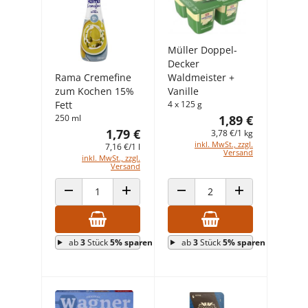
Müller Doppel-
Decker
Rama Cremefine
Waldmeister +
zum Kochen 15%
Vanille
Fett
4 x 125 g
250 ml
1,89 €
1,79 €
3,78 €/1 kg
inkl. MwSt., zzgl.
7,16 €/1 l
Versand
inkl. MwSt., zzgl.
Versand
ANZAHL VERRINGERN
ANZAHL ERHÖHEN
ANZAHL VERRINGERN
ANZAHL ERHÖHEN
ab
3
Stück
5% sparen
ab
3
Stück
5% sparen