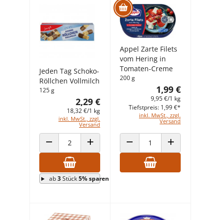
Appel Zarte Filets
vom Hering in
Tomaten-Creme
Jeden Tag Schoko-
200 g
Röllchen Vollmilch
1,99 €
125 g
9,95 €/1 kg
2,29 €
Tiefstpreis: 1,99 €*
18,32 €/1 kg
inkl. MwSt., zzgl.
inkl. MwSt., zzgl.
Versand
Versand
ANZAHL VERRINGERN
ANZAHL ERHÖHEN
ANZAHL VERRINGERN
ANZAHL ERHÖHEN
ab
3
Stück
5% sparen