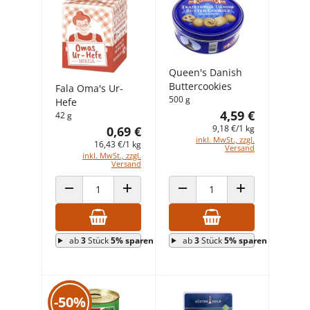
Queen's Danish
Buttercookies
Fala Oma's Ur-
500 g
Hefe
4,59 €
42 g
9,18 €/1 kg
0,69 €
inkl. MwSt., zzgl.
16,43 €/1 kg
Versand
inkl. MwSt., zzgl.
Versand
ANZAHL VERRINGERN
ANZAHL ERHÖHEN
ANZAHL VERRINGERN
ANZAHL ERHÖHEN
ab
3
Stück
5% sparen
ab
3
Stück
5% sparen
-50%