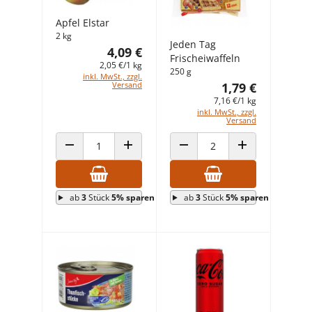
Apfel Elstar
2 kg
Jeden Tag
4,09 €
Frischeiwaffeln
2,05 €/1 kg
250 g
inkl. MwSt., zzgl.
Versand
1,79 €
7,16 €/1 kg
inkl. MwSt., zzgl.
Versand
ANZAHL VERRINGERN
ANZAHL ERHÖHEN
ANZAHL VERRINGERN
ANZAHL ERHÖHEN
ab
3
Stück
5% sparen
ab
3
Stück
5% sparen