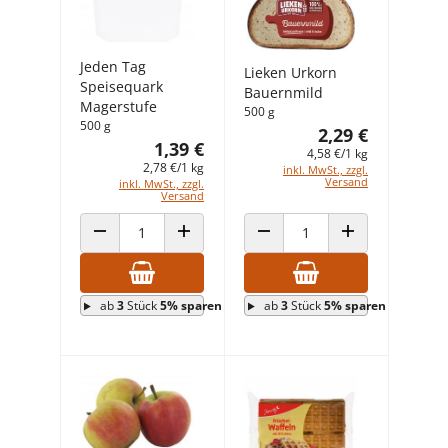
Jeden Tag
Lieken Urkorn
Speisequark
Bauernmild
Magerstufe
500 g
500 g
2,29 €
1,39 €
4,58 €/1 kg
2,78 €/1 kg
inkl. MwSt., zzgl.
Versand
inkl. MwSt., zzgl.
Versand
ANZAHL VERRINGERN
ANZAHL ERHÖHEN
ANZAHL VERRINGERN
ANZAHL ERHÖHEN
ab
3
Stück
5% sparen
ab
3
Stück
5% sparen