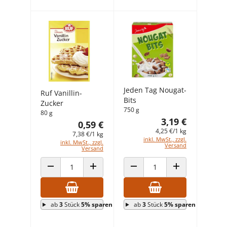
Jeden Tag Nougat-
Ruf Vanillin-
Bits
Zucker
750 g
80 g
3,19 €
0,59 €
4,25 €/1 kg
7,38 €/1 kg
inkl. MwSt., zzgl.
inkl. MwSt., zzgl.
Versand
Versand
ANZAHL VERRINGERN
ANZAHL ERHÖHEN
ANZAHL VERRINGERN
ANZAHL ERHÖHEN
ab
3
Stück
5% sparen
ab
3
Stück
5% sparen