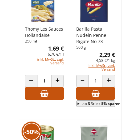
Thomy Les Sauces
Barilla Pasta
Hollandaise
Nudeln Penne
250 ml
Rigate No 73
1,69 €
500 g
2,29 €
6,76 €/1 l
inkl. MwSt., zzgl.
4,58 €/1 kg
Versand
inkl. MwSt., zzgl.
Versand
ANZAHL VERRINGERN
ANZAHL ERHÖHEN
ANZAHL VERRINGERN
ANZAHL ERHÖHEN
ab
3
Stück
5% sparen
-50%