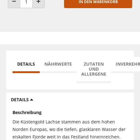
IN DEN WARENKORB
ANZAHL VERRINGERN
ANZAHL ERHÖHEN
DETAILS
NÄHRWERTE
ZUTATEN
INVERKEH
UND
ALLERGENE
DETAILS
Beschreibung
Die Küstengold Lachse stammen aus dem hohen
Norden Europas, wo die tiefen, glasklaren Wasser der
eiskalten Fjorde weit in das Festland hineinreichen.