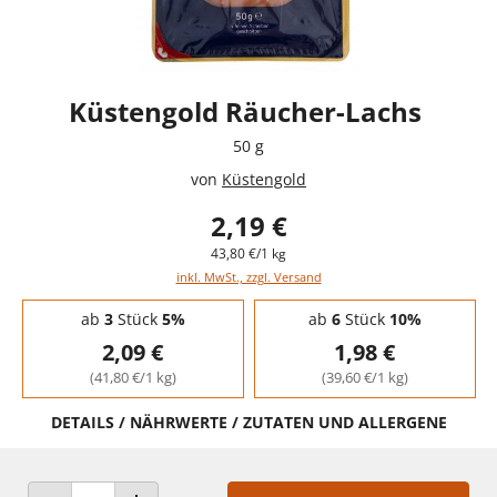
Küstengold Räucher-Lachs
50 g
von
Küstengold
2,19 €
43,80 €/1 kg
inkl. MwSt., zzgl. Versand
Staffelpreise - Mengenrabatt
ab
3
Stück
5%
ab
6
Stück
10%
2,09 €
1,98 €
(41,80 €/1 kg)
(39,60 €/1 kg)
DETAILS / NÄHRWERTE / ZUTATEN UND ALLERGENE