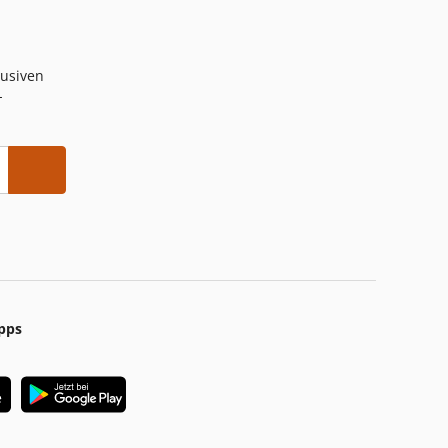
lusiven
-
pps