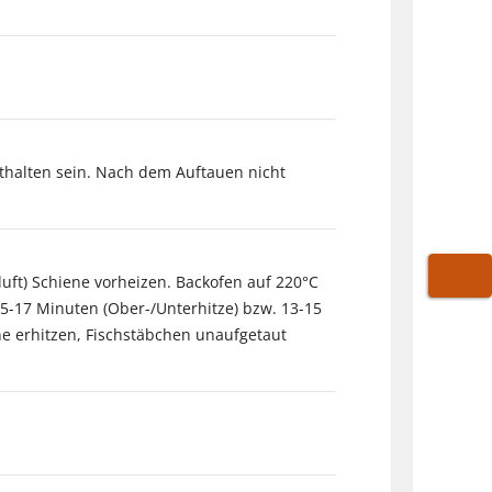
nthalten sein. Nach dem Auftauen nicht
luft) Schiene vorheizen. Backofen auf 220°C
WARE
15-17 Minuten (Ober-/Unterhitze) bzw. 13-15
ne erhitzen, Fischstäbchen unaufgetaut