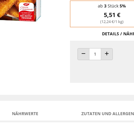
Staffelpreise - Mengenrabatt
ab
3
Stück
5%
5,51 €
(12,24 €/1 kg)
DETAILS / NÄ
ANZAHL VERRINGERN
ANZAHL ERHÖH
NÄHRWERTE
ZUTATEN UND ALLERGEN