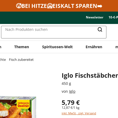
🥵BEI HITZE🥶EISKALT SPAREN➡️
Newsletter
10-€-
Nach Produkten suchen
n
Themen
Spirituosen-Welt
Ernähren
m
chte
Fisch zubereitet
Iglo Fischstäbche
450 g
von
Iglo
5,79 €
12,87 €/1 kg
inkl. MwSt., zzgl. Versand