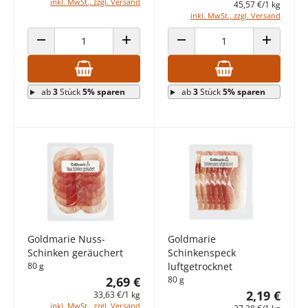
inkl. MwSt., zzgl. Versand
45,57 €/1 kg
inkl. MwSt., zzgl. Versand
ANZAHL VERRINGERN
ANZAHL ERHÖHEN
ANZAHL VERRINGERN
ANZAHL E
ab
3
Stück
5% sparen
ab
3
Stück
5% sparen
Goldmarie Nuss-
Goldmarie
Schinken geräuchert
Schinkenspeck
80 g
luftgetrocknet
2,69 €
80 g
2,19 €
33,63 €/1 kg
inkl. MwSt., zzgl. Versand