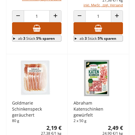
27,38 €/1 kg
inkl. MwSt., zzgl. Versand
ANZAHL VERRINGERN
ANZAHL ERHÖHEN
ANZAHL VERRINGERN
ANZAHL E
ab
3
Stück
5% sparen
ab
3
Stück
5% sparen
Goldmarie
Abraham
Schinkenspeck
Katenschinken
geräuchert
gewürfelt
80 g
2 x 50 g
2,19 €
2,49 €
27,38 €/1 kg
24,90 €/1 kg