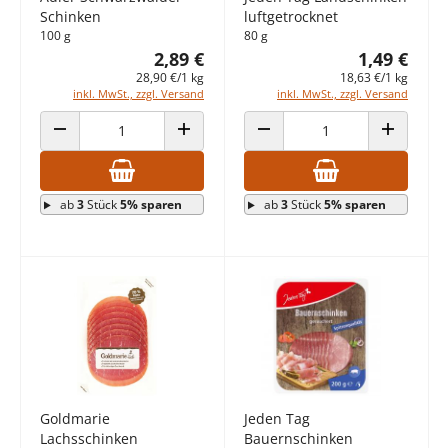
Schinken
luftgetrocknet
100 g
80 g
2,89 €
1,49 €
28,90 €/1 kg
18,63 €/1 kg
inkl. MwSt., zzgl. Versand
inkl. MwSt., zzgl. Versand
ANZAHL VERRINGERN
ANZAHL ERHÖHEN
ANZAHL VERRINGERN
ANZAHL E
ab
3
Stück
5% sparen
ab
3
Stück
5% sparen
Goldmarie
Jeden Tag
Lachsschinken
Bauernschinken