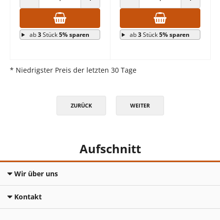
ANZAHL VERRINGERN
ANZAHL ERHÖHEN
ANZAHL VERRINGERN
ANZAHL E
ab
3
Stück
5% sparen
ab
3
Stück
5% sparen
* Niedrigster Preis der letzten 30 Tage
ZURÜCK
WEITER
Aufschnitt
Wir über uns
Kontakt