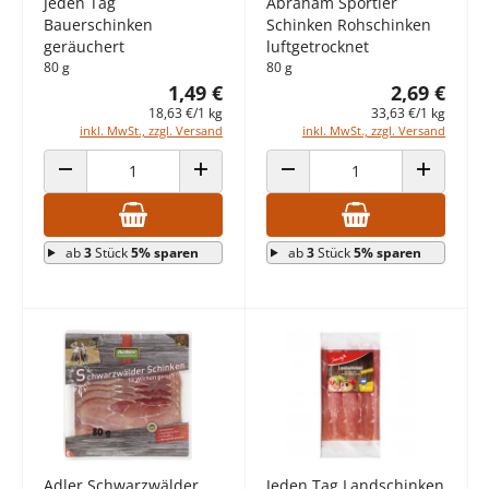
Jeden Tag
Abraham Sportler
Bauerschinken
Schinken Rohschinken
geräuchert
luftgetrocknet
80 g
80 g
1,49 €
2,69 €
18,63 €/1 kg
33,63 €/1 kg
inkl. MwSt., zzgl. Versand
inkl. MwSt., zzgl. Versand
ANZAHL VERRINGERN
ANZAHL ERHÖHEN
ANZAHL VERRINGERN
ANZAHL E
ab
3
Stück
5% sparen
ab
3
Stück
5% sparen
Adler Schwarzwälder
Jeden Tag Landschinken