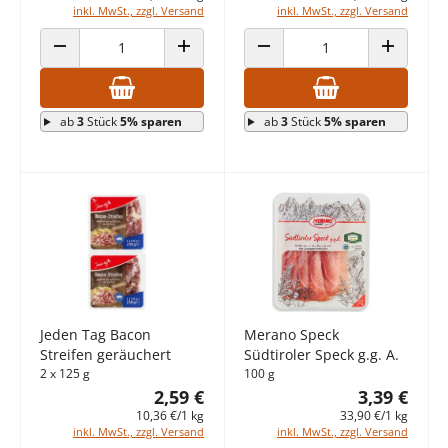
inkl. MwSt., zzgl. Versand
inkl. MwSt., zzgl. Versand
ANZAHL VERRINGERN
ANZAHL ERHÖHEN
ANZAHL VERRINGERN
ANZAHL E
ab
3
Stück
5% sparen
ab
3
Stück
5% sparen
Jeden Tag Bacon
Merano Speck
Streifen geräuchert
Südtiroler Speck g.g. A.
2 x 125 g
100 g
2,59 €
3,39 €
10,36 €/1 kg
33,90 €/1 kg
inkl. MwSt., zzgl. Versand
inkl. MwSt., zzgl. Versand