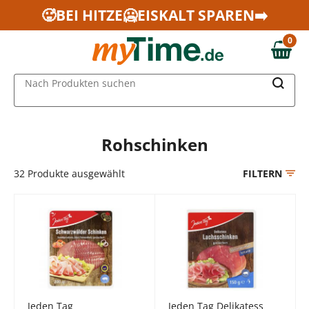
Zum Hauptinhalt springen
🥵BEI HITZE🥶EISKALT SPAREN➡️
Zur Navigation springen
0
Zur Suche springen
0,00 €
MAIN MENU
Nach Produkten suchen
Rohschinken
32
Produkte ausgewählt
FILTERN
Jeden Tag
Jeden Tag Delikatess