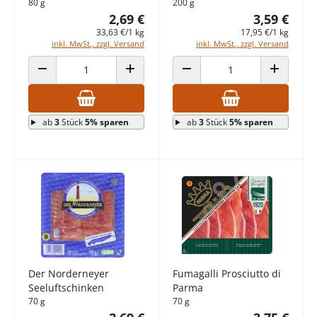
80 g
200 g
2,69 €
3,59 €
33,63 €/1 kg
17,95 €/1 kg
inkl. MwSt., zzgl. Versand
inkl. MwSt., zzgl. Versand
ANZAHL VERRINGERN
ANZAHL ERHÖHEN
ANZAHL VERRINGERN
ANZAHL E
ab
3
Stück
5% sparen
ab
3
Stück
5% sparen
Der Norderneyer
Fumagalli Prosciutto di
Seeluftschinken
Parma
70 g
70 g