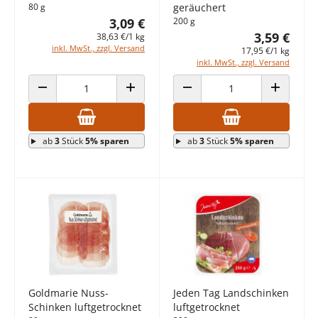
80 g
geräuchert
3,09 €
200 g
3,59 €
38,63 €/1 kg
inkl. MwSt., zzgl. Versand
17,95 €/1 kg
inkl. MwSt., zzgl. Versand
ANZAHL VERRINGERN
ANZAHL ERHÖHEN
ANZAHL VERRINGERN
ANZAHL E
ab
3
Stück
5% sparen
ab
3
Stück
5% sparen
Goldmarie Nuss-
Jeden Tag Landschinken
Schinken luftgetrocknet
luftgetrocknet