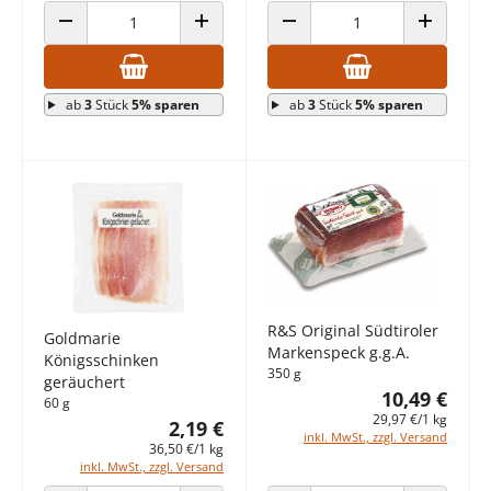
ANZAHL VERRINGERN
ANZAHL ERHÖHEN
ANZAHL VERRINGERN
ANZAHL E
ab
3
Stück
5% sparen
ab
3
Stück
5% sparen
R&S Original Südtiroler
Goldmarie
Markenspeck g.g.A.
Königsschinken
350 g
geräuchert
10,49 €
60 g
29,97 €/1 kg
2,19 €
inkl. MwSt., zzgl. Versand
36,50 €/1 kg
inkl. MwSt., zzgl. Versand