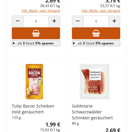
2,69 €
3,75 €
38,43 €/1 kg
53,57 €/1 kg
inkl. MwSt., zzgl. Versand
inkl. MwSt., zzgl. Versand
ANZAHL VERRINGERN
ANZAHL ERHÖHEN
ANZAHL VERRINGERN
ANZAHL E
ab
3
Stück
5% sparen
ab
3
Stück
5% sparen
Tulip Bacon Scheiben
Goldmarie
mild geräuchert
Schwarzwälder
125 g
Schinken geräuchert
1,99 €
80 g
2,69 €
15,92 €/1 kg