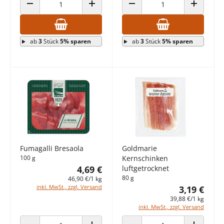
ANZAHL VERRINGERN
ANZAHL ERHÖHEN
ANZAHL VERRINGERN
ANZAHL E
ab
3
Stück
5% sparen
ab
3
Stück
5% sparen
Fumagalli Bresaola
Goldmarie
100 g
Kernschinken
4,69 €
luftgetrocknet
80 g
46,90 €/1 kg
inkl. MwSt., zzgl. Versand
3,19 €
39,88 €/1 kg
inkl. MwSt., zzgl. Versand