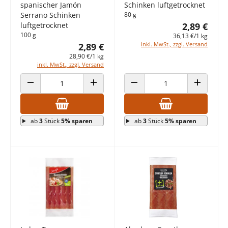
spanischer Jamón
Schinken luftgetrocknet
Serrano Schinken
80 g
luftgetrocknet
2,89 €
100 g
36,13 €/1 kg
inkl. MwSt., zzgl. Versand
2,89 €
28,90 €/1 kg
inkl. MwSt., zzgl. Versand
ANZAHL VERRINGERN
ANZAHL ERHÖHEN
ANZAHL VERRINGERN
ANZAHL E
ab
3
Stück
5% sparen
ab
3
Stück
5% sparen