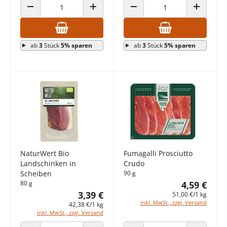
ANZAHL VERRINGERN
ANZAHL ERHÖHEN
ANZAHL VERRINGERN
ANZAHL E
ab
3
Stück
5% sparen
ab
3
Stück
5% sparen
NaturWert Bio
Fumagalli Prosciutto
Landschinken in
Crudo
Scheiben
90 g
80 g
4,59 €
3,39 €
51,00 €/1 kg
inkl. MwSt., zzgl. Versand
42,38 €/1 kg
inkl. MwSt., zzgl. Versand