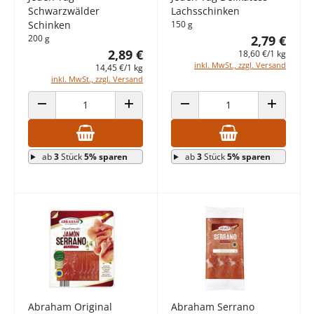
Schwarzwälder
Lachsschinken
Schinken
150 g
200 g
2,79 €
2,89 €
18,60 €/1 kg
inkl. MwSt., zzgl. Versand
14,45 €/1 kg
inkl. MwSt., zzgl. Versand
ANZAHL VERRINGERN
ANZAHL ERHÖHEN
ANZAHL VERRINGERN
ANZAHL E
ab
3
Stück
5% sparen
ab
3
Stück
5% sparen
Abraham Original
Abraham Serrano