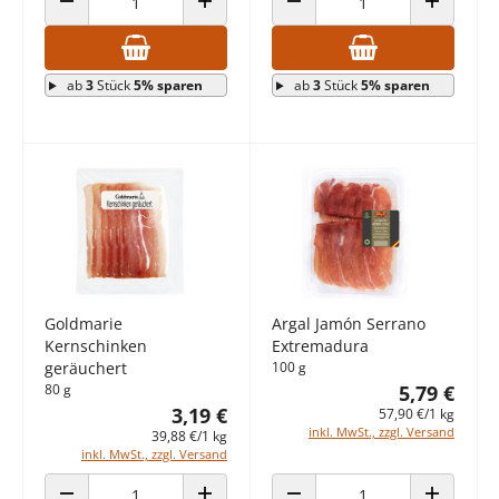
ANZAHL VERRINGERN
ANZAHL ERHÖHEN
ANZAHL VERRINGERN
ANZAHL E
ab
3
Stück
5% sparen
ab
3
Stück
5% sparen
Goldmarie
Argal Jamón Serrano
Kernschinken
Extremadura
geräuchert
100 g
80 g
5,79 €
3,19 €
57,90 €/1 kg
inkl. MwSt., zzgl. Versand
39,88 €/1 kg
inkl. MwSt., zzgl. Versand