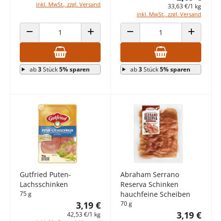
inkl. MwSt., zzgl. Versand
33,63 €/1 kg
inkl. MwSt., zzgl. Versand
ANZAHL VERRINGERN
ANZAHL ERHÖHEN
ANZAHL VERRINGERN
ANZAHL E
ab
3
Stück
5% sparen
ab
3
Stück
5% sparen
Gutfried Puten-
Abraham Serrano
Lachsschinken
Reserva Schinken
75 g
hauchfeine Scheiben
3,19 €
70 g
3,19 €
42,53 €/1 kg