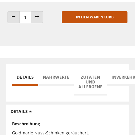
IN DEN WARENKORB
ANZAHL VERRINGERN
ANZAHL ERHÖHEN
DETAILS
NÄHRWERTE
ZUTATEN
INVERKEH
UND
ALLERGENE
DETAILS
Beschreibung
Goldmarie Nuss-Schinken geräuchert.