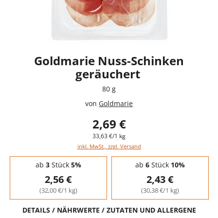
Goldmarie Nuss-Schinken
geräuchert
80 g
von
Goldmarie
2,69 €
33,63 €/1 kg
inkl. MwSt., zzgl. Versand
Staffelpreise - Mengenrabatt
ab
3
Stück
5%
ab
6
Stück
10%
2,56 €
2,43 €
(32,00 €/1 kg)
(30,38 €/1 kg)
DETAILS / NÄHRWERTE / ZUTATEN UND ALLERGENE