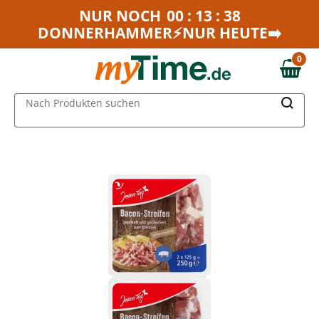
Zum Hauptinhalt springen
NUR NOCH
00 : 13 : 38
DONNERHAMMER⚡NUR HEUTE➡️
Zur Navigation springen
Zur Suche springen
0
0,00 €
MAIN MENU
Nach Produkten suchen