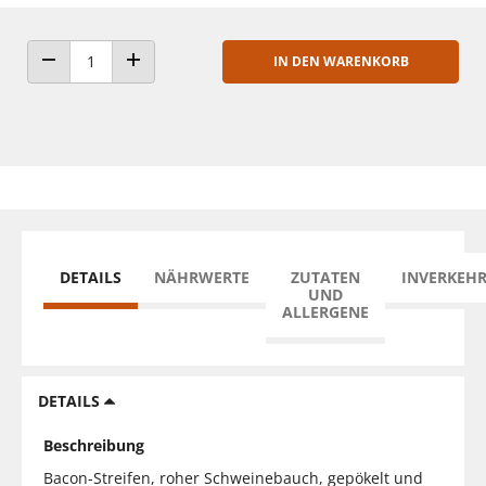
IN DEN WARENKORB
ANZAHL VERRINGERN
ANZAHL ERHÖHEN
DETAILS
NÄHRWERTE
ZUTATEN
INVERKEH
UND
ALLERGENE
DETAILS
Beschreibung
Bacon-Streifen, roher Schweinebauch, gepökelt und