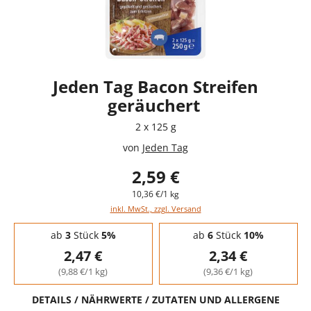
Jeden Tag Bacon Streifen
geräuchert
2 x 125 g
von
Jeden Tag
2,59 €
10,36 €/1 kg
inkl. MwSt., zzgl. Versand
Staffelpreise - Mengenrabatt
ab
3
Stück
5%
ab
6
Stück
10%
2,47 €
2,34 €
(9,88 €/1 kg)
(9,36 €/1 kg)
DETAILS / NÄHRWERTE / ZUTATEN UND ALLERGENE