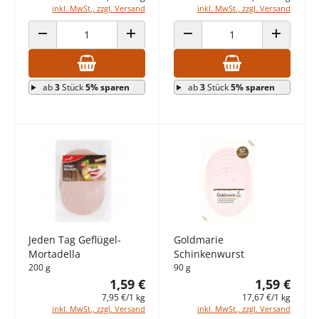
inkl. MwSt., zzgl. Versand
inkl. MwSt., zzgl. Versand
ANZAHL VERRINGERN
ANZAHL ERHÖHEN
ANZAHL VERRINGERN
ANZAHL E
ab
3
Stück
5% sparen
ab
3
Stück
5% sparen
Jeden Tag Geflügel-
Goldmarie
Mortadella
Schinkenwurst
200 g
90 g
1,59 €
1,59 €
7,95 €/1 kg
17,67 €/1 kg
inkl. MwSt., zzgl. Versand
inkl. MwSt., zzgl. Versand