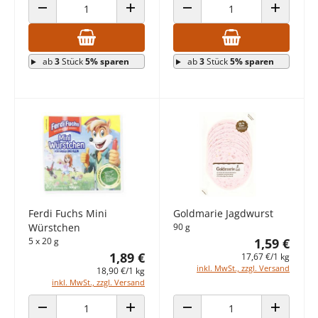
ANZAHL VERRINGERN
ANZAHL ERHÖHEN
ANZAHL VERRINGERN
ANZAHL E
ab
3
Stück
5% sparen
ab
3
Stück
5% sparen
Ferdi Fuchs Mini
Goldmarie Jagdwurst
Würstchen
90 g
5 x 20 g
1,59 €
1,89 €
17,67 €/1 kg
inkl. MwSt., zzgl. Versand
18,90 €/1 kg
inkl. MwSt., zzgl. Versand