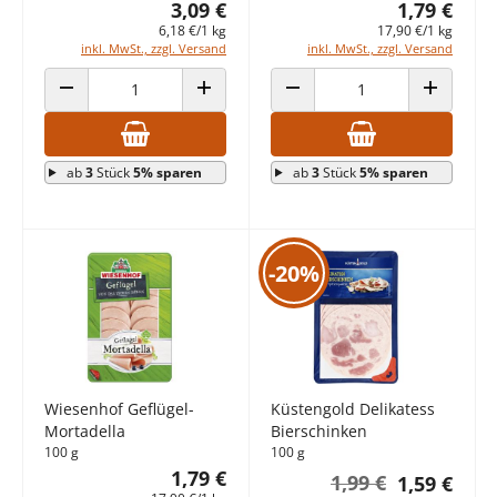
3,09 €
1,79 €
6,18 €/1 kg
17,90 €/1 kg
inkl. MwSt., zzgl. Versand
inkl. MwSt., zzgl. Versand
ANZAHL VERRINGERN
ANZAHL ERHÖHEN
ANZAHL VERRINGERN
ANZAHL E
ab
3
Stück
5% sparen
ab
3
Stück
5% sparen
-20%
Wiesenhof Geflügel-
Küstengold Delikatess
Mortadella
Bierschinken
100 g
100 g
1,79 €
1,99 €
1,59 €