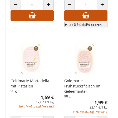
ANZAHL VERRINGERN
ANZAHL ERHÖHEN
ANZAHL VERRINGERN
ANZAHL E
ab
3
Stück
5% sparen
Goldmarie Mortadella
Goldmarie
mit Pistazien
Frühstücksfleisch im
90 g
Geleemantel
1,59 €
90 g
1,99 €
17,67 €/1 kg
inkl. MwSt., zzgl. Versand
22,11 €/1 kg
inkl. MwSt., zzgl. Versand