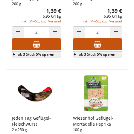
200 g
200 g
1,39 €
1,39 €
6,95 €/1 kg
6,95 €/1 kg
inkl. MwSt., zzgl. Versand
inkl. MwSt., zzgl. Versand
ANZAHL VERRINGERN
ANZAHL ERHÖHEN
ANZAHL VERRINGERN
ANZAHL E
ab
3
Stück
5% sparen
ab
3
Stück
5% sparen
Jeden Tag Geflügel-
Wiesenhof Geflügel-
Fleischwurst
Mortadella Paprika
2 x 250 g
100 g