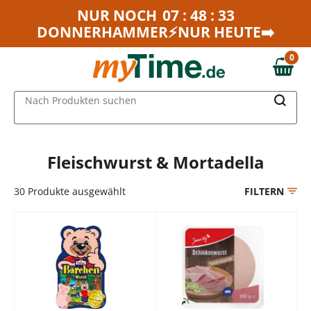
Zum Hauptinhalt springen
NUR NOCH
07 : 48 : 33
DONNERHAMMER⚡NUR HEUTE➡️
Zur Navigation springen
Zur Suche springen
0
0,00 €
MAIN MENU
Nach Produkten suchen
Fleischwurst & Mortadella
30
Produkte ausgewählt
FILTERN