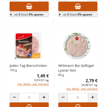
ANZAHL VERRINGERN
ANZAHL ERHÖHEN
ANZAHL VERRINGERN
ANZAHL E
ab
3
Stück
5% sparen
ab
3
Stück
5% sparen
Jeden Tag Bierschinken
Wiltmann Bio Geflügel
150 g
Lyoner fein
1,49 €
80 g
2,79 €
9,93 €/1 kg
inkl. MwSt., zzgl. Versand
34,88 €/1 kg
inkl. MwSt., zzgl. Versand
ANZAHL VERRINGERN
ANZAHL ERHÖHEN
ANZAHL VERRINGERN
ANZAHL E