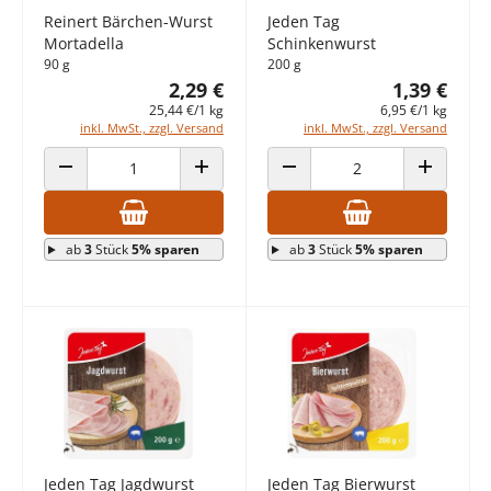
Reinert Bärchen-Wurst
Jeden Tag
Mortadella
Schinkenwurst
90 g
200 g
2,29 €
1,39 €
25,44 €/1 kg
6,95 €/1 kg
inkl. MwSt., zzgl. Versand
inkl. MwSt., zzgl. Versand
ANZAHL VERRINGERN
ANZAHL ERHÖHEN
ANZAHL VERRINGERN
ANZAHL E
ab
3
Stück
5% sparen
ab
3
Stück
5% sparen
Jeden Tag Jagdwurst
Jeden Tag Bierwurst