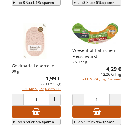
ab
3
Stück
5% sparen
ab
3
Stück
5% sparen
Wiesenhof Hähnchen-
Fleischwurst
2 x 175 g
Goldmarie Leberrolle
4,29 €
90 g
12,26 €/1 kg
1,99 €
inkl. MwSt., zzgl. Versand
22,11 €/1 kg
inkl. MwSt., zzgl. Versand
ANZAHL VERRINGERN
ANZAHL ERHÖHEN
ANZAHL VERRINGERN
ANZAHL E
ab
3
Stück
5% sparen
ab
3
Stück
5% sparen