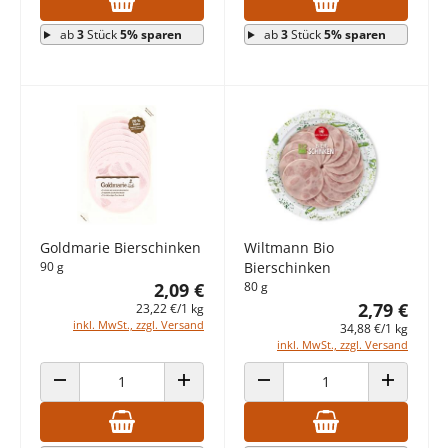
ab
3
Stück
5% sparen
ab
3
Stück
5% sparen
Goldmarie Bierschinken
Wiltmann Bio
90 g
Bierschinken
2,09 €
80 g
2,79 €
23,22 €/1 kg
inkl. MwSt., zzgl. Versand
34,88 €/1 kg
inkl. MwSt., zzgl. Versand
ANZAHL VERRINGERN
ANZAHL ERHÖHEN
ANZAHL VERRINGERN
ANZAHL E