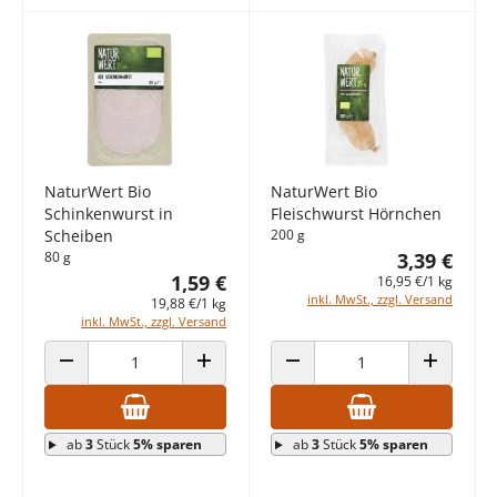
NaturWert Bio
NaturWert Bio
Schinkenwurst in
Fleischwurst Hörnchen
Scheiben
200 g
80 g
3,39 €
1,59 €
16,95 €/1 kg
inkl. MwSt., zzgl. Versand
19,88 €/1 kg
inkl. MwSt., zzgl. Versand
ANZAHL VERRINGERN
ANZAHL ERHÖHEN
ANZAHL VERRINGERN
ANZAHL E
ab
3
Stück
5% sparen
ab
3
Stück
5% sparen