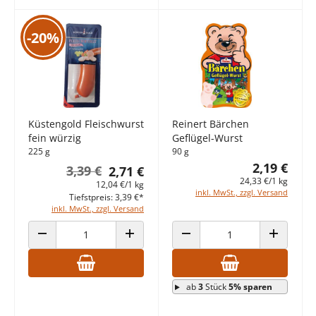
-20%
Küstengold Fleischwurst
Reinert Bärchen
fein würzig
Geflügel-Wurst
225 g
90 g
2,19 €
3,39 €
2,71 €
24,33 €/1 kg
12,04 €/1 kg
inkl. MwSt., zzgl. Versand
Tiefstpreis: 3,39 €*
inkl. MwSt., zzgl. Versand
ANZAHL VERRINGERN
ANZAHL ERHÖHEN
ANZAHL VERRINGERN
ANZAHL E
ab
3
Stück
5% sparen