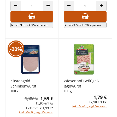
ANZAHL VERRINGERN
ANZAHL ERHÖHEN
ANZAHL VERRINGERN
ANZAHL E
ab
3
Stück
5% sparen
ab
3
Stück
5% sparen
-20%
Küstengold
Wiesenhof Geflügel-
Schinkenwurst
Jagdwurst
100 g
100 g
1,79 €
1,99 €
1,59 €
17,90 €/1 kg
15,90 €/1 kg
inkl. MwSt., zzgl. Versand
Tiefstpreis: 1,99 €*
inkl. MwSt., zzgl. Versand