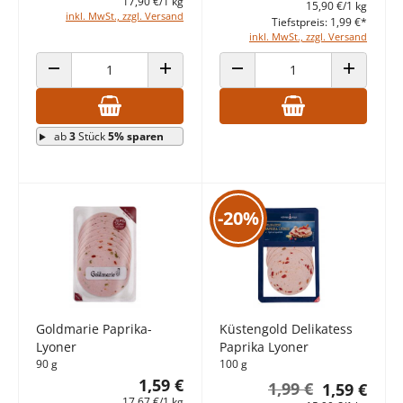
17,90 €/1 kg
15,90 €/1 kg
inkl. MwSt., zzgl. Versand
Tiefstpreis: 1,99 €*
inkl. MwSt., zzgl. Versand
ANZAHL VERRINGERN
ANZAHL ERHÖHEN
ANZAHL VERRINGERN
ANZAHL E
ab
3
Stück
5% sparen
-20%
Goldmarie Paprika-
Küstengold Delikatess
Lyoner
Paprika Lyoner
90 g
100 g
1,59 €
1,99 €
1,59 €
17,67 €/1 kg