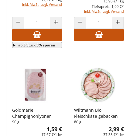
15,90 €/1 kg
inkl. MwSt., zzgl. Versand
Tiefstpreis: 1,99 €*
inkl. MwSt., zzgl. Versand
ANZAHL VERRINGERN
ANZAHL ERHÖHEN
ANZAHL VERRINGERN
ANZAHL E
ab
3
Stück
5% sparen
Goldmarie
Wiltmann Bio
Champignonlyoner
Fleischkäse gebacken
90 g
80 g
1,59 €
2,99 €
17,67 €/1 kg
37,38 €/1 kg