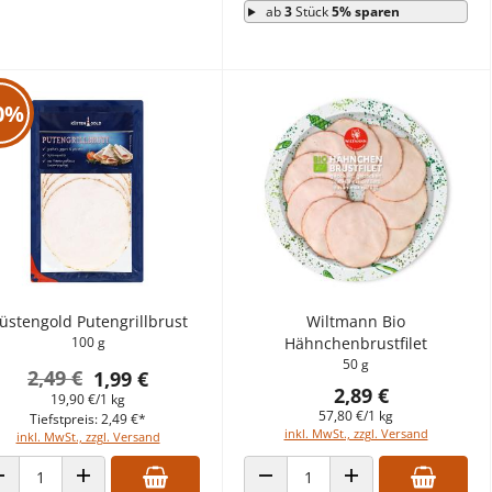
ab
3
Stück
5% sparen
0%
üstengold Putengrillbrust
Wiltmann Bio
100 g
Hähnchenbrustfilet
50 g
2,49 €
1,99 €
2,89 €
19,90 €/1 kg
57,80 €/1 kg
Tiefstpreis: 2,49 €*
inkl. MwSt., zzgl. Versand
inkl. MwSt., zzgl. Versand