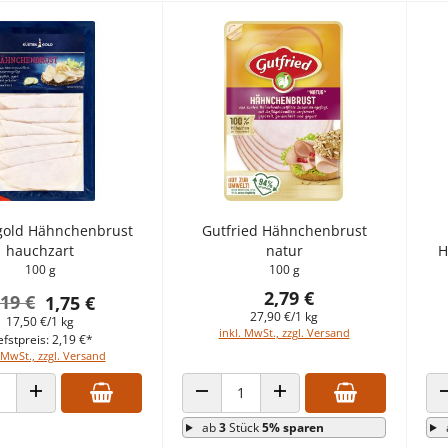
gold Hähnchenbrust
Gutfried Hähnchenbrust
hauchzart
natur
H
100 g
100 g
2,79 €
,19 €
1,75 €
27,90 €/1 kg
17,50 €/1 kg
inkl. MwSt., zzgl. Versand
efstpreis: 2,19 €*
 MwSt., zzgl. Versand
 VERRINGERN
ANZAHL ERHÖHEN
ANZAHL VERRINGERN
ANZAHL ERHÖHEN
ab
3
Stück
5% sparen