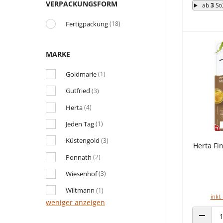
VERPACKUNGSFORM
ab
3
St
Fertigpackung
(18)
MARKE
Goldmarie
(1)
Gutfried
(3)
Herta
(4)
Jeden Tag
(1)
Küstengold
(3)
Herta Fi
Ponnath
(2)
Wiesenhof
(3)
Wiltmann
(1)
inkl.
weniger anzeigen