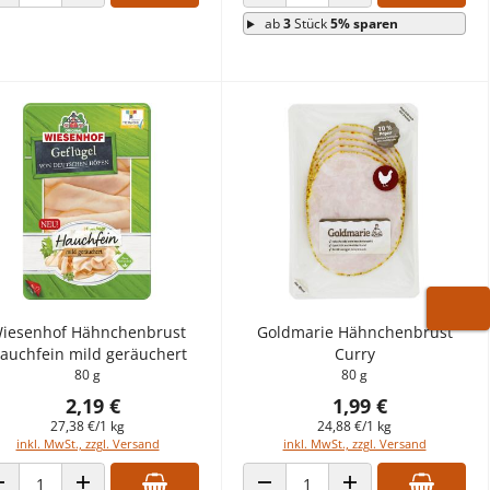
ANZAHL VERRINGERN
ANZAHL ERHÖHEN
ANZAHL VERRINGERN
ANZAHL ERHÖHEN
ab
3
Stück
5% sparen
WARE
iesenhof Hähnchenbrust
Goldmarie Hähnchenbrust
auchfein mild geräuchert
Curry
80 g
80 g
2,19 €
1,99 €
27,38 €/1 kg
24,88 €/1 kg
inkl. MwSt., zzgl. Versand
inkl. MwSt., zzgl. Versand