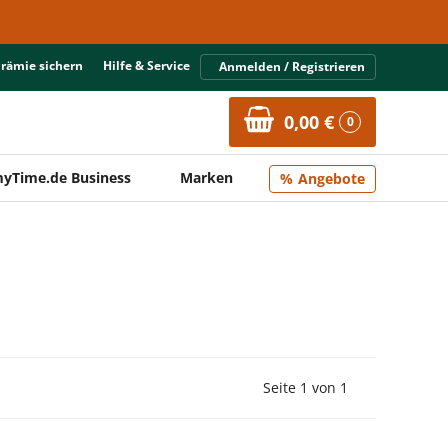
Prämie sichern
Hilfe & Service
Anmelden / Registrieren
0,00 €
0
yTime.de Business
Marken
Angebote
Vorherige Seite
Nächste Seit
Seite 1 von 1