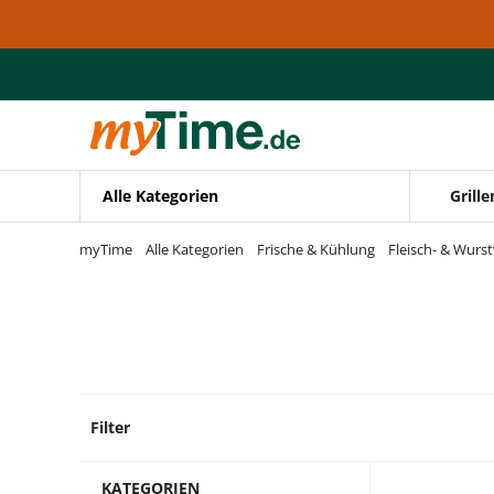
Zum Hauptinhalt springen
Zur Navigation springen
Zur Suche springen
Alle Kategorien
Grille
myTime
Alle Kategorien
Frische & Kühlung
Fleisch- & Wurs
Filter
18 Pro
KATEGORIEN