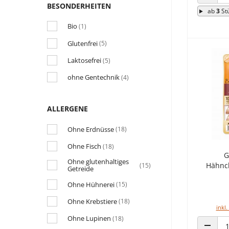
ANZAHL
BESONDERHEITEN
ab
3
St
Bio
(1)
Glutenfrei
(5)
Laktosefrei
(5)
ohne Gentechnik
(4)
ALLERGENE
Ohne Erdnüsse
(18)
Ohne Fisch
(18)
G
Ohne glutenhaltiges
Hähnc
(15)
Getreide
Ohne Hühnerei
(15)
Ohne Krebstiere
(18)
inkl.
Ohne Lupinen
(18)