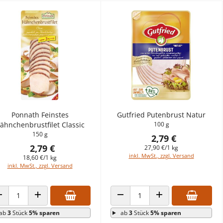
Ponnath Feinstes
Gutfried Putenbrust Natur
ähnchenbrustfilet Classic
100 g
150 g
2,79 €
2,79 €
27,90 €/1 kg
inkl. MwSt., zzgl. Versand
18,60 €/1 kg
inkl. MwSt., zzgl. Versand
ANZAHL VERRINGERN
ANZAHL ERHÖHEN
ANZAHL VERRINGERN
ANZAHL ERHÖHEN
ab
3
Stück
5% sparen
ab
3
Stück
5% sparen