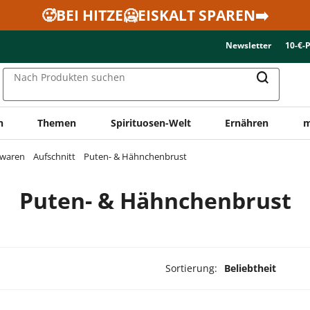
🥵BEI HITZE🥶EISKALT SPAREN➡️
Newsletter
10-€-
Nach Produkten suchen
n
Themen
Spirituosen-Welt
Ernähren
m
twaren
Aufschnitt
Puten- & Hähnchenbrust
Puten- & Hähnchenbrust
Sortierung:
Beliebtheit
dukte ausgewählt