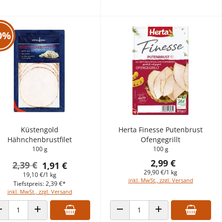
0%
Küstengold
Herta Finesse Putenbrust
Hähnchenbrustfilet
Ofengegrillt
100 g
100 g
2,99 €
2,39 €
1,91 €
29,90 €/1 kg
19,10 €/1 kg
inkl. MwSt., zzgl. Versand
Tiefstpreis: 2,39 €*
inkl. MwSt., zzgl. Versand
ANZAHL VERRINGERN
ANZAHL ERHÖHEN
ANZAHL VERRINGERN
ANZAHL ERHÖHEN