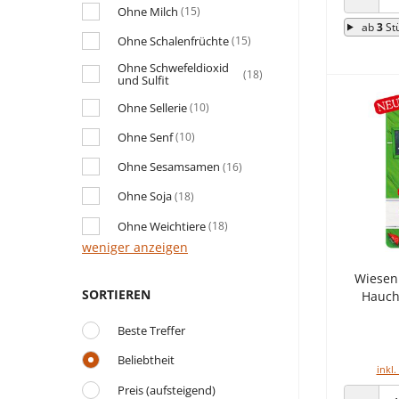
Ohne Milch
(15)
ANZAHL
ab
3
St
Ohne Schalenfrüchte
(15)
Ohne Schwefeldioxid
(18)
und Sulfit
Ohne Sellerie
(10)
Ohne Senf
(10)
Ohne Sesamsamen
(16)
Ohne Soja
(18)
Ohne Weichtiere
(18)
weniger anzeigen
Wiesen
SORTIEREN
Hauchf
Beste Treffer
Beliebtheit
inkl.
Preis (aufsteigend)