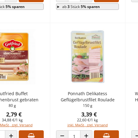
 VERRINGERN
ANZAHL ERHÖHEN
ANZAHL VERRINGERN
ANZAHL ERHÖHEN
ück
5% sparen
ab
3
Stück
5% sparen
utfried Buffet
Ponnath Delikatess
W
henbrust gebraten
Geflügelbrustfilet Roulade
H
80 g
150 g
2,79 €
3,39 €
34,88 €/1 kg
22,60 €/1 kg
 MwSt., zzgl. Versand
inkl. MwSt., zzgl. Versand