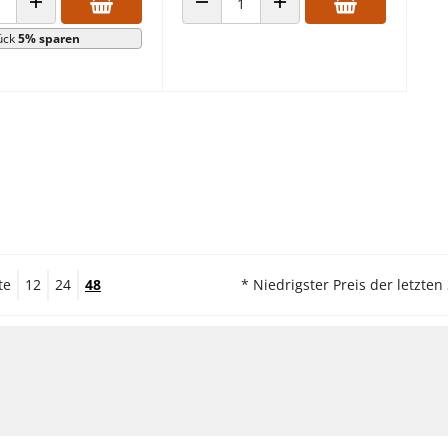
 VERRINGERN
ANZAHL ERHÖHEN
ANZAHL VERRINGERN
ANZAHL ERHÖHEN
ück
5% sparen
te
12
24
48
* Niedrigster Preis der letzten