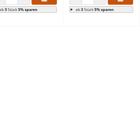
ANZAHL VERRINGERN
ANZAHL ERHÖHEN
ANZAHL VERRINGERN
ANZAHL ERHÖHEN
ab
3
Stück
5% sparen
ab
3
Stück
5% sparen