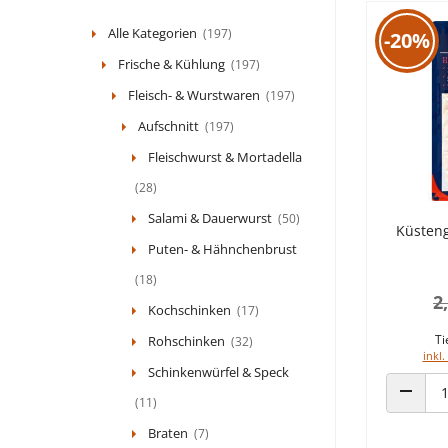
Alle Kategorien
(197)
-20%
Frische & Kühlung
(197)
Fleisch- & Wurstwaren
(197)
Aufschnitt
(197)
Fleischwurst & Mortadella
(28)
Salami & Dauerwurst
(50)
Küsten
Puten- & Hähnchenbrust
(18)
2
Kochschinken
(17)
Ti
Rohschinken
(32)
inkl.
Schinkenwürfel & Speck
(11)
ANZAHL
Braten
(7)