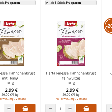
ück
5% sparen
ab
3
Stück
5% sparen
-2
nesse Hähnchenbrust
Herta Finesse Hähnchenbrust
K
mit Honig
feinwürzig
100 g
100 g
2,99 €
2,99 €
29,90 €/1 kg
29,90 €/1 kg
 MwSt., zzgl. Versand
inkl. MwSt., zzgl. Versand