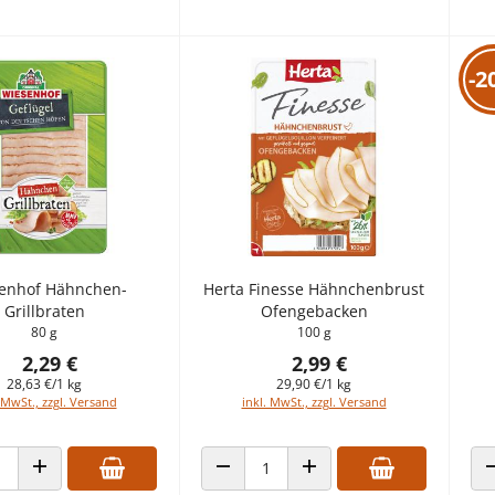
-2
enhof Hähnchen-
Herta Finesse Hähnchenbrust
Grillbraten
Ofengebacken
80 g
100 g
2,29 €
2,99 €
28,63 €/1 kg
29,90 €/1 kg
 MwSt., zzgl. Versand
inkl. MwSt., zzgl. Versand
 VERRINGERN
ANZAHL ERHÖHEN
ANZAHL VERRINGERN
ANZAHL ERHÖHEN