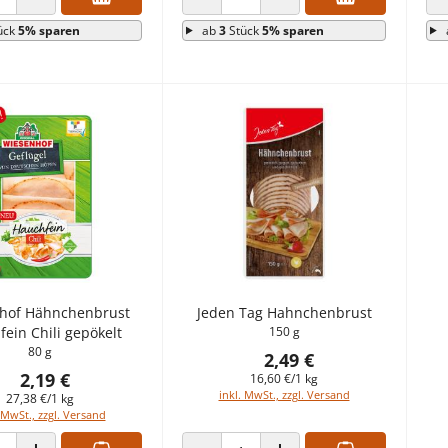
 VERRINGERN
ANZAHL ERHÖHEN
ANZAHL VERRINGERN
ANZAHL ERHÖHEN
ück
5% sparen
ab
3
Stück
5% sparen
hof Hähnchenbrust
Jeden Tag Hahnchenbrust
ein Chili gepökelt
150 g
80 g
2,49 €
2,19 €
16,60 €/1 kg
inkl. MwSt., zzgl. Versand
27,38 €/1 kg
 MwSt., zzgl. Versand