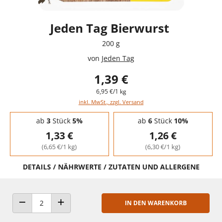
Jeden Tag Bierwurst
200 g
von
Jeden Tag
1,39 €
6,95 €/1 kg
inkl. MwSt., zzgl. Versand
Staffelpreise - Mengenrabatt
ab
3
Stück
5%
ab
6
Stück
10%
1,33 €
1,26 €
(6,65 €/1 kg)
(6,30 €/1 kg)
DETAILS / NÄHRWERTE / ZUTATEN UND ALLERGENE
IN DEN WARENKORB
ANZAHL VERRINGERN
ANZAHL ERHÖHEN