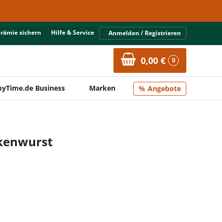
Prämie sichern
Hilfe & Service
Anmelden / Registrieren
0,00 €
0
yTime.de Business
Marken
Angebote
nkenwurst