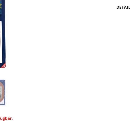
DETAI
fügbar.