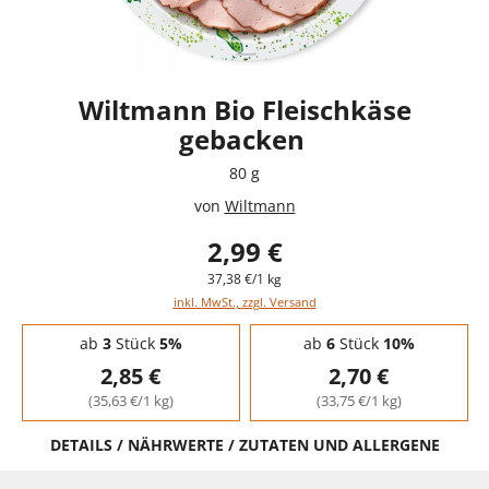
Wiltmann Bio Fleischkäse
gebacken
80 g
von
Wiltmann
2,99 €
37,38 €/1 kg
inkl. MwSt., zzgl. Versand
Staffelpreise - Mengenrabatt
ab
3
Stück
5%
ab
6
Stück
10%
2,85 €
2,70 €
(35,63 €/1 kg)
(33,75 €/1 kg)
DETAILS / NÄHRWERTE / ZUTATEN UND ALLERGENE