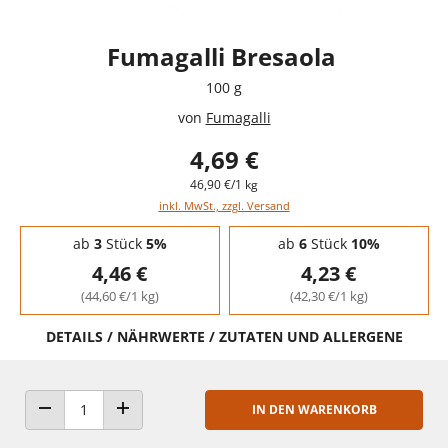
Fumagalli Bresaola
100 g
von
Fumagalli
4,69 €
46,90 €/1 kg
inkl. MwSt., zzgl. Versand
Staffelpreise - Mengenrabatt
ab
3
Stück
5%
ab
6
Stück
10%
4,46 €
4,23 €
(44,60 €/1 kg)
(42,30 €/1 kg)
DETAILS / NÄHRWERTE / ZUTATEN UND ALLERGENE
IN DEN WARENKORB
ANZAHL VERRINGERN
ANZAHL ERHÖHEN