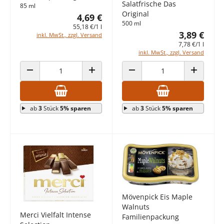
Salatfrische Das
85 ml
Original
4,69 €
500 ml
55,18 €/1 l
3,89 €
inkl. MwSt., zzgl. Versand
7,78 €/1 l
inkl. MwSt., zzgl. Versand
ANZAHL VERRINGERN
ANZAHL ERHÖHEN
ANZAHL VERRINGERN
ANZAHL E
ab
3
Stück
5% sparen
ab
3
Stück
5% sparen
Mövenpick Eis Maple
Walnuts
Merci Vielfalt Intense
Familienpackung