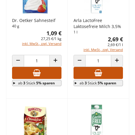
Dr. Oetker Sahnesteif
Arla LactoFree
40 g
Laktosefreie Milch 3,5%
1,09 €
1 l
2,69 €
27,25 €/1 kg
inkl. MwSt., zzgl. Versand
2,69 €/1 l
inkl. MwSt., zzgl. Versand
ANZAHL VERRINGERN
ANZAHL ERHÖHEN
ANZAHL VERRINGERN
ANZAHL E
ab
3
Stück
5% sparen
ab
3
Stück
5% sparen