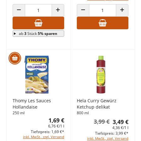
ANZAHL VERRINGERN
ANZAHL ERHÖHEN
ANZAHL VERRINGERN
ANZAHL E
ab
3
Stück
5% sparen
Thomy Les Sauces
Hela Curry Gewürz
Hollandaise
Ketchup delikat
250 ml
800 ml
1,69 €
3,99 €
3,49 €
6,76 €/1 l
4,36 €/1 l
Tiefstpreis: 1,69 €*
Tiefstpreis: 3,99 €*
inkl. MwSt., zzgl. Versand
inkl. MwSt., zzgl. Versand