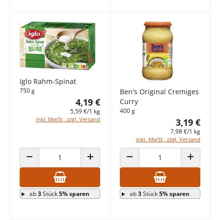
Iglo Rahm-Spinat
750 g
Ben's Original Cremiges
4,19 €
Curry
400 g
5,59 €/1 kg
inkl. MwSt., zzgl. Versand
3,19 €
7,98 €/1 kg
inkl. MwSt., zzgl. Versand
ANZAHL VERRINGERN
ANZAHL ERHÖHEN
ANZAHL VERRINGERN
ANZAHL E
ab
3
Stück
5% sparen
ab
3
Stück
5% sparen