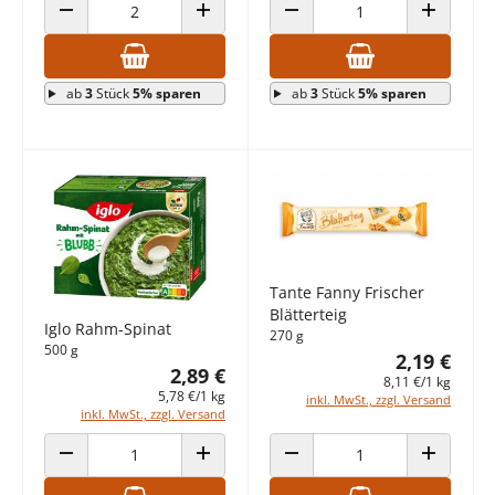
ANZAHL VERRINGERN
ANZAHL ERHÖHEN
ANZAHL VERRINGERN
ANZAHL E
ab
3
Stück
5% sparen
ab
3
Stück
5% sparen
Tante Fanny Frischer
Blätterteig
Iglo Rahm-Spinat
270 g
500 g
2,19 €
2,89 €
8,11 €/1 kg
5,78 €/1 kg
inkl. MwSt., zzgl. Versand
inkl. MwSt., zzgl. Versand
ANZAHL VERRINGERN
ANZAHL ERHÖHEN
ANZAHL VERRINGERN
ANZAHL E