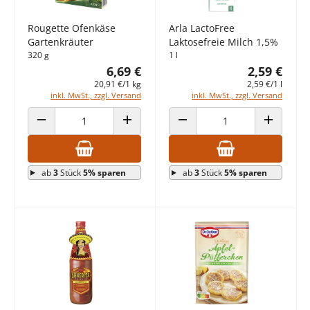
Rougette Ofenkäse
Arla LactoFree
Gartenkräuter
Laktosefreie Milch 1,5%
320 g
1 l
6,69 €
2,59 €
20,91 €/1 kg
2,59 €/1 l
inkl. MwSt., zzgl. Versand
inkl. MwSt., zzgl. Versand
ANZAHL VERRINGERN
ANZAHL ERHÖHEN
ANZAHL VERRINGERN
ANZAHL E
ab
3
Stück
5% sparen
ab
3
Stück
5% sparen