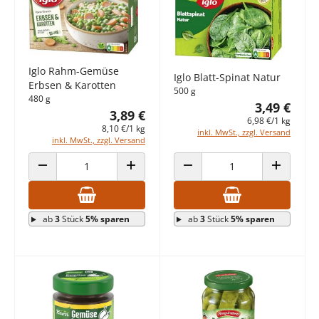
Iglo Rahm-Gemüse
Iglo Blatt-Spinat Natur
Erbsen & Karotten
500 g
480 g
3,49 €
3,89 €
6,98 €/1 kg
8,10 €/1 kg
inkl. MwSt., zzgl. Versand
inkl. MwSt., zzgl. Versand
ANZAHL VERRINGERN
ANZAHL ERHÖHEN
ANZAHL VERRINGERN
ANZAHL E
ab
3
Stück
5% sparen
ab
3
Stück
5% sparen