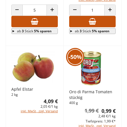
ANZAHL VERRINGERN
ANZAHL ERHÖHEN
ANZAHL VERRINGERN
ANZAHL E
ab
3
Stück
5% sparen
ab
3
Stück
5% sparen
-50%
Apfel Elstar
Oro di Parma Tomaten
2 kg
stückig
4,09 €
400 g
2,05 €/1 kg
1,99 €
0,99 €
inkl. MwSt., zzgl. Versand
2,48 €/1 kg
Tiefstpreis: 1,99 €*
inkl. MwSt., zzgl. Versand