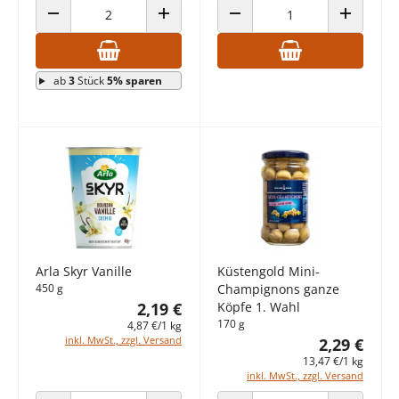
ANZAHL VERRINGERN
ANZAHL ERHÖHEN
ANZAHL VERRINGERN
ANZAHL E
ab
3
Stück
5% sparen
Arla Skyr Vanille
Küstengold Mini-
450 g
Champignons ganze
2,19 €
Köpfe 1. Wahl
170 g
4,87 €/1 kg
inkl. MwSt., zzgl. Versand
2,29 €
13,47 €/1 kg
inkl. MwSt., zzgl. Versand