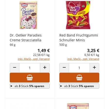
Dr. Oetker Paradies
Red Band Fruchtgummi
Creme Stracciatella
Schnuller Minis
66 g
500 g
1,49 €
3,25 €
22,58 €/1 kg
6,50 €/1 kg
inkl. MwSt., zzgl. Versand
inkl. MwSt., zzgl. Versand
ANZAHL VERRINGERN
ANZAHL ERHÖHEN
ANZAHL VERRINGERN
ANZAHL E
ab
3
Stück
5% sparen
ab
3
Stück
5% sparen