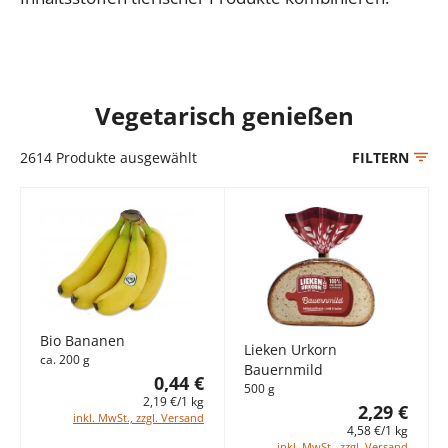
Vegetarisch genießen
2614
Produkte ausgewählt
FILTERN
Bio Bananen
Lieken Urkorn
ca. 200 g
Bauernmild
0,44 €
500 g
2,19 €/1 kg
2,29 €
inkl. MwSt., zzgl. Versand
4,58 €/1 kg
inkl. MwSt., zzgl. Versand