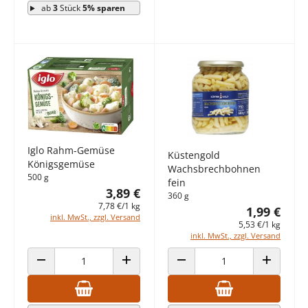
ab
3
Stück
5% sparen
Iglo Rahm-Gemüse
Küstengold
Königsgemüse
Wachsbrechbohnen
500 g
fein
3,89 €
360 g
7,78 €/1 kg
1,99 €
inkl. MwSt., zzgl. Versand
5,53 €/1 kg
inkl. MwSt., zzgl. Versand
ANZAHL VERRINGERN
ANZAHL ERHÖHEN
ANZAHL VERRINGERN
ANZAHL E