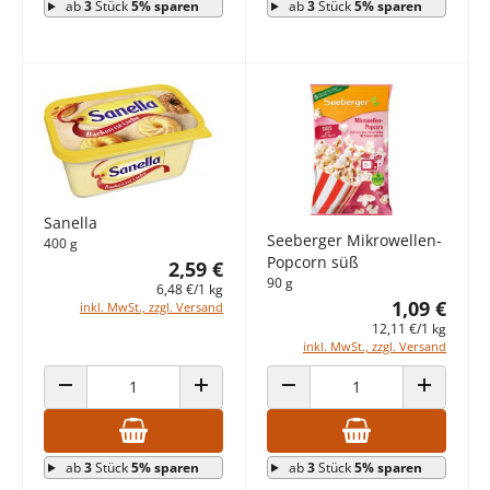
ab
3
Stück
5% sparen
ab
3
Stück
5% sparen
Sanella
Seeberger Mikrowellen-
400 g
Popcorn süß
2,59 €
90 g
6,48 €/1 kg
1,09 €
inkl. MwSt., zzgl. Versand
12,11 €/1 kg
inkl. MwSt., zzgl. Versand
ANZAHL VERRINGERN
ANZAHL ERHÖHEN
ANZAHL VERRINGERN
ANZAHL E
ab
3
Stück
5% sparen
ab
3
Stück
5% sparen