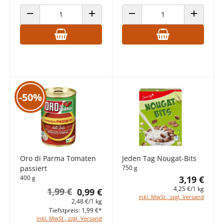
ANZAHL VERRINGERN
ANZAHL ERHÖHEN
ANZAHL VERRINGERN
ANZAHL E
-50%
Oro di Parma Tomaten
Jeden Tag Nougat-Bits
passiert
750 g
400 g
3,19 €
4,25 €/1 kg
1,99 €
0,99 €
inkl. MwSt., zzgl. Versand
2,48 €/1 kg
Tiefstpreis: 1,99 €*
inkl. MwSt., zzgl. Versand