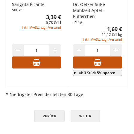
Sangrita Picante
Dr. Oetker Süße
500 ml
Mahlzeit Apfel-
3,39 €
Püfferchen
152 g
6,78 €/1 l
inkl. MwSt., zzgl. Versand
1,69 €
11,12 €/1 kg
inkl. MwSt., zzgl. Versand
ANZAHL VERRINGERN
ANZAHL ERHÖHEN
ANZAHL VERRINGERN
ANZAHL E
ab
3
Stück
5% sparen
* Niedrigster Preis der letzten 30 Tage
ZURÜCK
WEITER