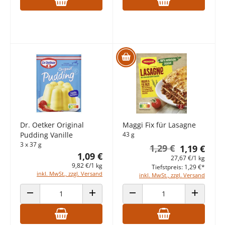
Dr. Oetker Original
Maggi Fix für Lasagne
Pudding Vanille
43 g
3 x 37 g
1,29 €
1,19 €
1,09 €
27,67 €/1 kg
9,82 €/1 kg
Tiefstpreis: 1,29 €*
inkl. MwSt., zzgl. Versand
inkl. MwSt., zzgl. Versand
ANZAHL VERRINGERN
ANZAHL ERHÖHEN
ANZAHL VERRINGERN
ANZAHL E