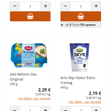
ANZAHL VERRINGERN
ANZAHL ERHÖHEN
ANZAHL VERRINGERN
ANZAHL E
ab
3
Stück
5% sparen
Deli Reform Das
Arla Skyr Natur Extra
Original
Cremig
450 g
400 g
2,29 €
2,19 €
5,09 €/1 kg
5,48 €/1 kg
inkl. MwSt., zzgl. Versand
inkl. MwSt., zzgl. Versand