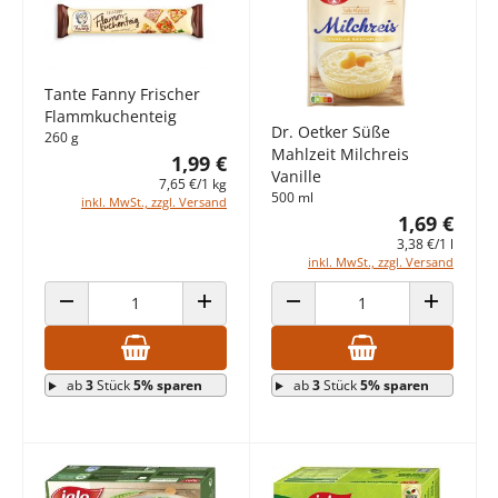
Tante Fanny Frischer
Flammkuchenteig
Dr. Oetker Süße
260 g
Mahlzeit Milchreis
1,99 €
Vanille
7,65 €/1 kg
500 ml
inkl. MwSt., zzgl. Versand
1,69 €
3,38 €/1 l
inkl. MwSt., zzgl. Versand
ANZAHL VERRINGERN
ANZAHL ERHÖHEN
ANZAHL VERRINGERN
ANZAHL E
ab
3
Stück
5% sparen
ab
3
Stück
5% sparen