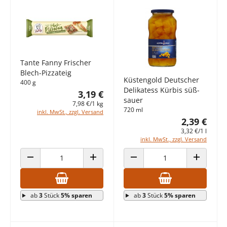
Tante Fanny Frischer
Blech-Pizzateig
Küstengold Deutscher
400 g
Delikatess Kürbis süß-
3,19 €
sauer
7,98 €/1 kg
720 ml
inkl. MwSt., zzgl. Versand
2,39 €
3,32 €/1 l
inkl. MwSt., zzgl. Versand
ANZAHL VERRINGERN
ANZAHL ERHÖHEN
ANZAHL VERRINGERN
ANZAHL E
ab
3
Stück
5% sparen
ab
3
Stück
5% sparen