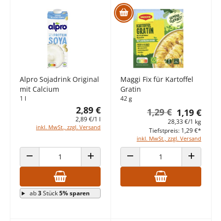
Alpro Sojadrink Original
Maggi Fix für Kartoffel
mit Calcium
Gratin
1 l
42 g
2,89 €
1,29 €
1,19 €
2,89 €/1 l
28,33 €/1 kg
inkl. MwSt., zzgl. Versand
Tiefstpreis: 1,29 €*
inkl. MwSt., zzgl. Versand
ANZAHL VERRINGERN
ANZAHL ERHÖHEN
ANZAHL VERRINGERN
ANZAHL E
ab
3
Stück
5% sparen