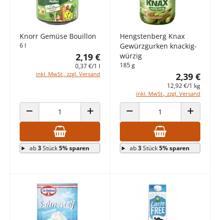
Knorr Gemüse Bouillon
Hengstenberg Knax
6 l
Gewürzgurken knackig-
2,19 €
würzig
185 g
0,37 €/1 l
inkl. MwSt., zzgl. Versand
2,39 €
12,92 €/1 kg
inkl. MwSt., zzgl. Versand
ANZAHL VERRINGERN
ANZAHL ERHÖHEN
ANZAHL VERRINGERN
ANZAHL E
ab
3
Stück
5% sparen
ab
3
Stück
5% sparen