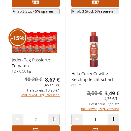
ab
3
Stück
5% sparen
ab
3
Stück
5% sparen
-15%
Jeden Tag Passierte
Tomaten
12 x 0,50 kg
Hela Curry Gewürz
10,20 €
8,67 €
Ketchup leicht scharf
800 ml
1,45 €/1 kg
Tiefstpreis: 10,20 €*
3,99 €
3,49 €
inkl. MwSt., zzgl. Versand
4,36 €/1 l
Tiefstpreis: 3,99 €*
inkl. MwSt., zzgl. Versand
ANZAHL VERRINGERN
ANZAHL ERHÖHEN
ANZAHL VERRINGERN
ANZAHL E