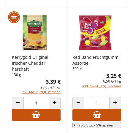
Kerrygold Original
Red Band Fruchtgummi
Irischer Cheddar
Assortie
herzhaft
500 g
130 g
3,25 €
3,39 €
6,50 €/1 kg
inkl. MwSt., zzgl. Versand
26,08 €/1 kg
inkl. MwSt., zzgl. Versand
ANZAHL VERRINGERN
ANZAHL ERHÖHEN
ANZAHL VERRINGERN
ANZAHL E
ab
3
Stück
5% sparen