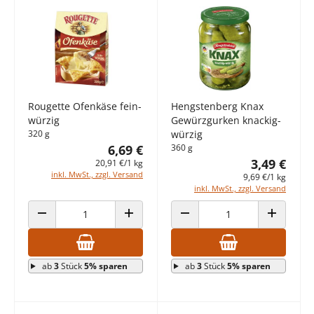
Rougette Ofenkäse fein-
Hengstenberg Knax
würzig
Gewürzgurken knackig-
320 g
würzig
6,69 €
360 g
3,49 €
20,91 €/1 kg
inkl. MwSt., zzgl. Versand
9,69 €/1 kg
inkl. MwSt., zzgl. Versand
ANZAHL VERRINGERN
ANZAHL ERHÖHEN
ANZAHL VERRINGERN
ANZAHL E
ab
3
Stück
5% sparen
ab
3
Stück
5% sparen