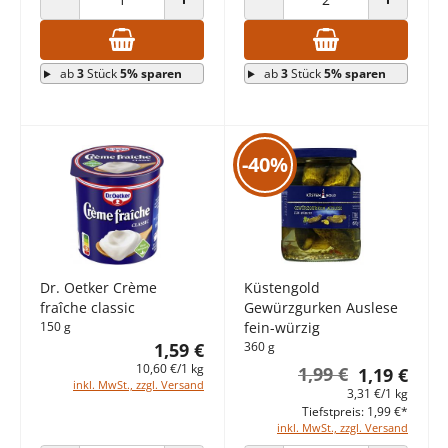
ANZAHL VERRINGERN
ANZAHL ERHÖHEN
ANZAHL VERRINGERN
ANZAHL E
ab
3
Stück
5% sparen
ab
3
Stück
5% sparen
-40%
Dr. Oetker Crème
Küstengold
fraîche classic
Gewürzgurken Auslese
150 g
fein-würzig
1,59 €
360 g
10,60 €/1 kg
1,99 €
1,19 €
inkl. MwSt., zzgl. Versand
3,31 €/1 kg
Tiefstpreis: 1,99 €*
inkl. MwSt., zzgl. Versand