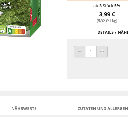
Staffelpreise - Mengenrabatt
ab
3
Stück
5%
3,99 €
(5,32 €/1 kg)
DETAILS / NÄ
ANZAHL VERRINGERN
ANZAHL ERHÖH
NÄHRWERTE
ZUTATEN UND ALLERGEN