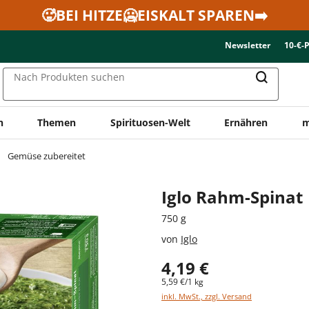
🥵BEI HITZE🥶EISKALT SPAREN➡️
Newsletter
10-€-
Nach Produkten suchen
n
Themen
Spirituosen-Welt
Ernähren
m
Gemüse zubereitet
Iglo Rahm-Spinat
750 g
von
Iglo
4,19 €
5,59 €/1 kg
inkl. MwSt., zzgl. Versand