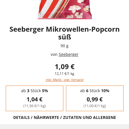
Seeberger Mikrowellen-Popcorn
süß
90 g
von
Seeberger
1,09 €
12,11 €/1 kg
inkl. MwSt., zzgl. Versand
Staffelpreise - Mengenrabatt
ab
3
Stück
5%
ab
6
Stück
10%
1,04 €
0,99 €
(11,56 €/1 kg)
(11,00 €/1 kg)
DETAILS / NÄHRWERTE / ZUTATEN UND ALLERGENE