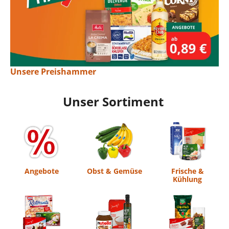
Unsere Preishammer
Unser Sortiment
Angebote
Obst & Gemüse
Frische &
Kühlung